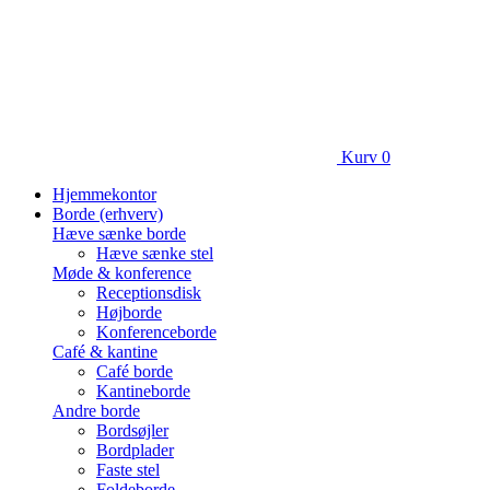
Kurv
0
Hjemmekontor
Borde (erhverv)
Hæve sænke borde
Hæve sænke stel
Møde & konference
Receptionsdisk
Højborde
Konferenceborde
Café & kantine
Café borde
Kantineborde
Andre borde
Bordsøjler
Bordplader
Faste stel
Foldeborde