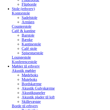
Flipborde
Stole (erhverv)
Kontorstole
Sadelstole
Armlæn
Counterstole
Café & kantine
Barstole
Bænke
Kantinestole
Café stole
Spisestuestole
Loungestole
Konferencestole
Møbler til erhverv
Akustik møbler
Mødeboks
Muteboks
Bordskærme
Akustik Gulvskærme
Akustikpaneler
Akustik plader til loft
Skillevægge
Borde til erhverv