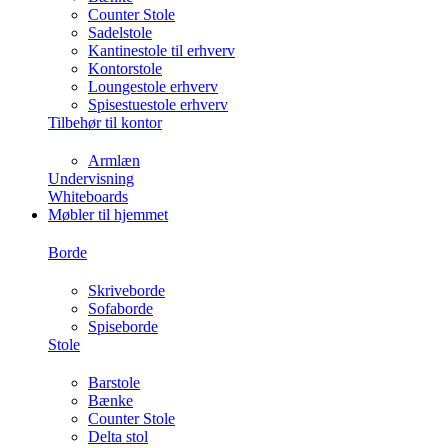
Counter Stole
Sadelstole
Kantinestole til erhverv
Kontorstole
Loungestole erhverv
Spisestuestole erhverv
Tilbehør til kontor
Armlæn
Undervisning
Whiteboards
Møbler til hjemmet
Borde
Skriveborde
Sofaborde
Spiseborde
Stole
Barstole
Bænke
Counter Stole
Delta stol