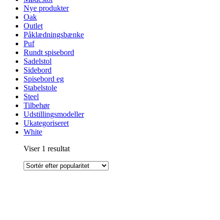
Nye produkter
Oak
Outlet
Påklædningsbænke
Puf
Rundt spisebord
Sadelstol
Sidebord
Spisebord eg
Stabelstole
Steel
Tilbehør
Udstillingsmodeller
Ukategoriseret
White
Viser 1 resultat