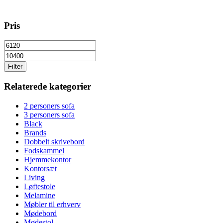
Pris
Filter
Relaterede kategorier
2 personers sofa
3 personers sofa
Black
Brands
Dobbelt skrivebord
Fodskammel
Hjemmekontor
Kontorsæt
Living
Løftestole
Melamine
Møbler til erhverv
Mødebord
Mødestol