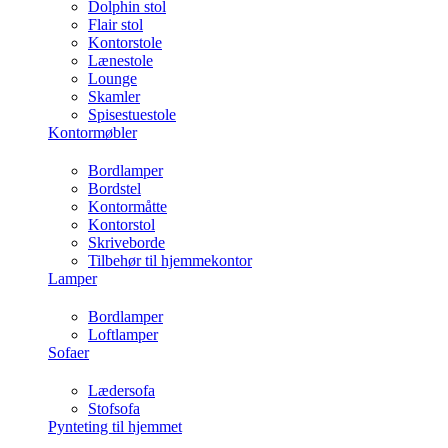
Dolphin stol
Flair stol
Kontorstole
Lænestole
Lounge
Skamler
Spisestuestole
Kontormøbler
Bordlamper
Bordstel
Kontormåtte
Kontorstol
Skriveborde
Tilbehør til hjemmekontor
Lamper
Bordlamper
Loftlamper
Sofaer
Lædersofa
Stofsofa
Pynteting til hjemmet