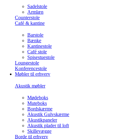
Sadelstole
Armlæn
Counterstole
Café & kantine
Barstole
Bænke
Kantinestole
Café stole
Spisestuestole
Loungestole
Konferencestole
Møbler til erhverv
Akustik møbler
Mødeboks
Muteboks
Bordskærme
Akustik Gulvskærme
Akustikpaneler
Akustik plader til loft
Skillevægge
Borde til erhverv