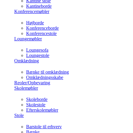
Kantine stole
Kantineborde
Konferencemøbler
Højborde
Konferenceborde
Konferencestole
Loungemøbler
Loungesofa
Loungestole
Omklædning
Bænke til omklædning
Omklædningsskabe
Reoler/Opbevaring
Skolemøbler
Skoleborde
Skolestole
Efterskolemøbler
Stole
Barstole til erhverv
Bænke