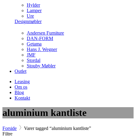
Hylder
Lamper
Ure
Designmøbler
Andersen Furniture
DAN-FORM
Getama
Hans J. Wegner
JMF
Stordal
Stouby Møbler
Outlet
Leasing
Om os
Blog
Kontakt
aluminium kantliste
Forside
Varer tagged “aluminium kantliste”
Filtre