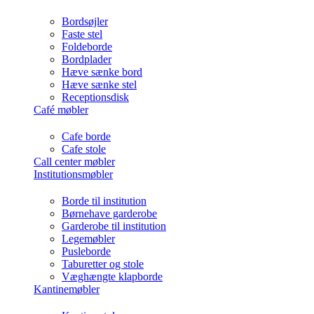
Bordsøjler
Faste stel
Foldeborde
Bordplader
Hæve sænke bord
Hæve sænke stel
Receptionsdisk
Café møbler
Cafe borde
Cafe stole
Call center møbler
Institutionsmøbler
Borde til institution
Børnehave garderobe
Garderobe til institution
Legemøbler
Pusleborde
Taburetter og stole
Væghængte klapborde
Kantinemøbler