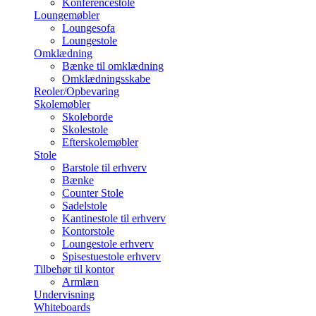
Konferencestole
Loungemøbler
Loungesofa
Loungestole
Omklædning
Bænke til omklædning
Omklædningsskabe
Reoler/Opbevaring
Skolemøbler
Skoleborde
Skolestole
Efterskolemøbler
Stole
Barstole til erhverv
Bænke
Counter Stole
Sadelstole
Kantinestole til erhverv
Kontorstole
Loungestole erhverv
Spisestuestole erhverv
Tilbehør til kontor
Armlæn
Undervisning
Whiteboards