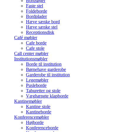
Bordsøjler
Faste stel
Foldeborde
Bordplader
Hæve sænke bord
Hæve sænke stel
Receptionsdisk
Café møbler
Cafe borde
Cafe stole
Call center møbler
Institutionsmøbler
Borde til institution
Børnehave garderobe
Garderobe til institution
Legemøbler
Pusleborde
Taburetter og stole
Væghængte klapborde
Kantinemøbler
Kantine stole
Kantineborde
Konferencemøbler
Højborde
Konferenceborde