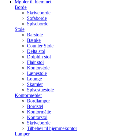
Møbler til hjemmet
Borde
Skriveborde
Sofaborde
Spiseborde
Stole
Barstole
Bænke
Counter Stole
Delta stol
Dolphin stol
Flair stol
Kontorstole
Lænestole
Lounge
Skamler
Spisestuestole
Kontormøbler
Bordlamper
Bordstel
Kontormåtte
Kontorstol
Skriveborde
Tilbehør til hjemmekontor
Lamper