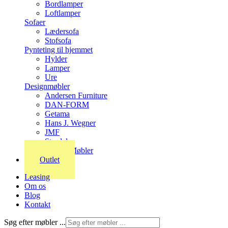
Bordlamper
Loftlamper
Sofaer
Lædersofa
Stofsofa
Pynteting til hjemmet
Hylder
Lamper
Ure
Designmøbler
Andersen Furniture
DAN-FORM
Getama
Hans J. Wegner
JMF
Stordal
Stouby Møbler
Outlet
Leasing
Om os
Blog
Kontakt
Søg efter møbler ...