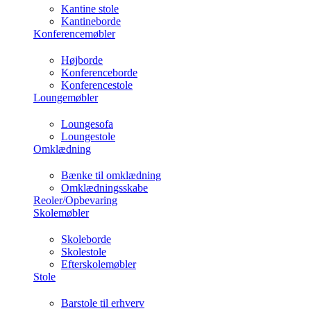
Kantine stole
Kantineborde
Konferencemøbler
Højborde
Konferenceborde
Konferencestole
Loungemøbler
Loungesofa
Loungestole
Omklædning
Bænke til omklædning
Omklædningsskabe
Reoler/Opbevaring
Skolemøbler
Skoleborde
Skolestole
Efterskolemøbler
Stole
Barstole til erhverv