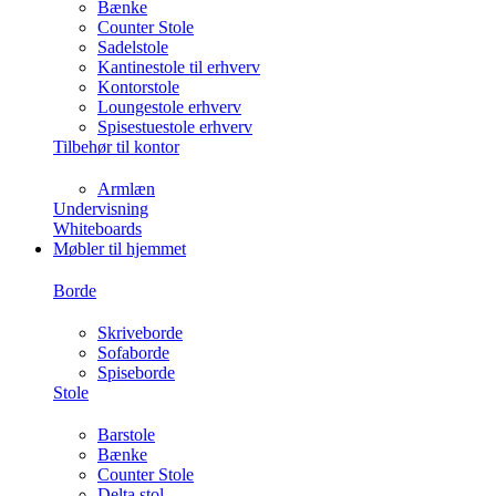
Bænke
Counter Stole
Sadelstole
Kantinestole til erhverv
Kontorstole
Loungestole erhverv
Spisestuestole erhverv
Tilbehør til kontor
Armlæn
Undervisning
Whiteboards
Møbler til hjemmet
Borde
Skriveborde
Sofaborde
Spiseborde
Stole
Barstole
Bænke
Counter Stole
Delta stol