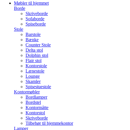
Møbler til hjemmet
Borde
Skriveborde
Sofaborde
Spiseborde
Stole
Barstole
Bænke
Counter Stole
Delta stol
Dolphin stol
Flair stol
Kontorstole
Lænestole
Lounge
Skamler
Spisestuestole
Kontormøbler
Bordlamper
Bordstel
Kontormåtte
Kontorstol
Skriveborde
Tilbehør til hjemmekontor
Lamper