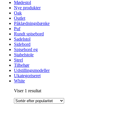
Mødestol
Nye produkter
Oak
Outlet
Påklædningsbænke
Puf
Rundt spisebord
Sadelstol
Sidebord
Spisebord eg
Stabelstole
Steel
Tilbehør
Udstillingsmodeller
Ukategoriseret
White
Viser 1 resultat