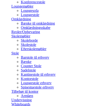
Konferencestole
Loungemøbler
Loungesofa
Loungestole
Omklædning
Bænke til omklædning
Omklædningsskabe
Reoler/Opbevaring
Skolemøbler
Skoleborde
Skolestole
Efterskolemøbler
Stole
Barstole til erhverv
Bænke
Counter Stole
Sadelstole
Kantinestole til erhverv
Kontorstole
Loungestole erhverv
Spisestuestole erhverv
Tilbehør til kontor
Armlæn
Undervisning
Whiteboards