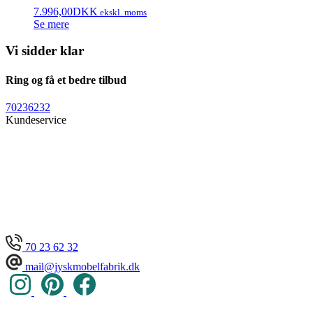
7.996,00
DKK
ekskl. moms
Se mere
Vi sidder klar
Ring og få et bedre tilbud
70236232
Kundeservice
70 23 62 32
mail@jyskmobelfabrik.dk