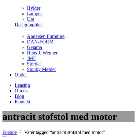
Hylder
Lamper
Ure
Designmøbler
Andersen Furniture
DAN-FORM
Getama
Hans J. Wegner
JMF
Stordal
Stouby Møbler
Outlet
Leasing
Om os
Blog
Kontakt
antracit stofstol med motor
Forside
Varer tagged “antracit stofstol med motor”