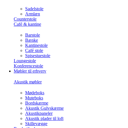
Sadelstole
Armlæn
Counterstole
Café & kantine
Barstole
Bænke
Kantinestole
Café stole
Spisestuestole
Loungestole
Konferencestole
Møbler til erhverv
Akustik møbler
Mødeboks
Muteboks
Bordskærme
Akustik Gulvskærme
Akustikpaneler
Akustik plader til loft
Skillevægge