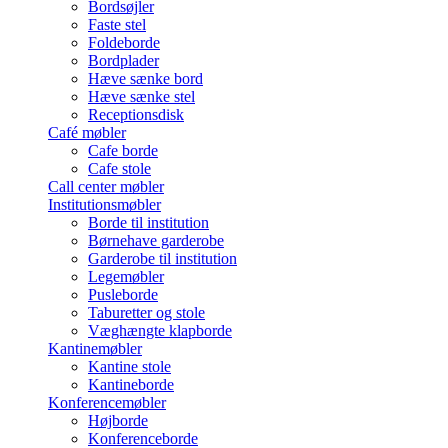
Bordsøjler
Faste stel
Foldeborde
Bordplader
Hæve sænke bord
Hæve sænke stel
Receptionsdisk
Café møbler
Cafe borde
Cafe stole
Call center møbler
Institutionsmøbler
Borde til institution
Børnehave garderobe
Garderobe til institution
Legemøbler
Pusleborde
Taburetter og stole
Væghængte klapborde
Kantinemøbler
Kantine stole
Kantineborde
Konferencemøbler
Højborde
Konferenceborde