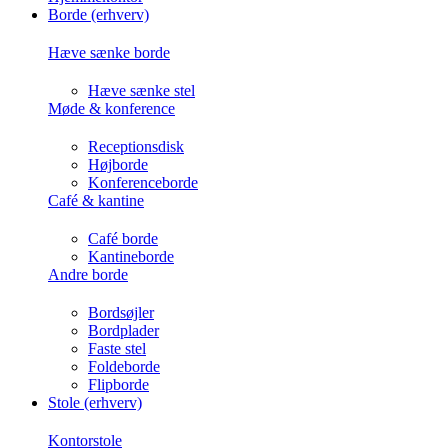
Borde (erhverv)
Hæve sænke borde
Hæve sænke stel
Møde & konference
Receptionsdisk
Højborde
Konferenceborde
Café & kantine
Café borde
Kantineborde
Andre borde
Bordsøjler
Bordplader
Faste stel
Foldeborde
Flipborde
Stole (erhverv)
Kontorstole