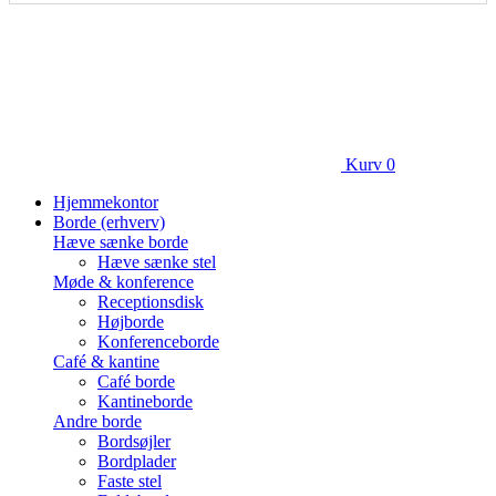
Kurv
0
Hjemmekontor
Borde (erhverv)
Hæve sænke borde
Hæve sænke stel
Møde & konference
Receptionsdisk
Højborde
Konferenceborde
Café & kantine
Café borde
Kantineborde
Andre borde
Bordsøjler
Bordplader
Faste stel