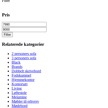
Filtre
Pris
Filter
Relaterede kategorier
2 personers sofa
3 personers sofa
Black
Brands
Dobbelt skrivebord
Fodskammel
Hjemmekontor
Kontorsæt
Living
Løftestole
Melamine
Møbler til erhverv
Mødebord