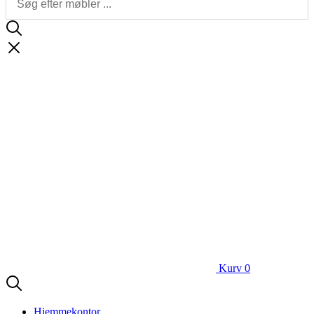
Kurv
0
Hjemmekontor