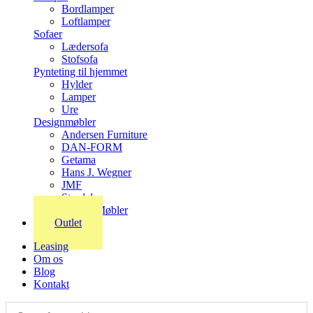
Bordlamper
Loftlamper
Sofaer
Lædersofa
Stofsofa
Pynteting til hjemmet
Hylder
Lamper
Ure
Designmøbler
Andersen Furniture
DAN-FORM
Getama
Hans J. Wegner
JMF
Stordal
Stouby Møbler
Outlet
Leasing
Om os
Blog
Kontakt