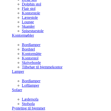
Dolphin stol
Flair stol
Kontorstole
Lænestole
Lounge
Skamler
Spisestuestole
Kontormøbler
Bordlamper
Bordstel
Kontormåtte
Kontorstol
Skriveborde
Tilbehør til hjemmekontor
Lamper
Bordlamper
Loftlamper
Sofaer
Lædersofa
Stofsofa
Pynteting til hjemmet