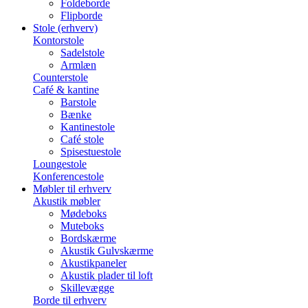
Foldeborde
Flipborde
Stole (erhverv)
Kontorstole
Sadelstole
Armlæn
Counterstole
Café & kantine
Barstole
Bænke
Kantinestole
Café stole
Spisestuestole
Loungestole
Konferencestole
Møbler til erhverv
Akustik møbler
Mødeboks
Muteboks
Bordskærme
Akustik Gulvskærme
Akustikpaneler
Akustik plader til loft
Skillevægge
Borde til erhverv