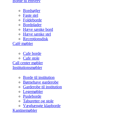
Borde til erhverv
Bordsøjler
Faste stel
Foldeborde
Bordplader
Hæve sænke bord
Hæve sænke stel
Receptionsdisk
Café møbler
Cafe borde
Cafe stole
Call center møbler
Institutionsmøbler
Borde til institution
Børnehave garderobe
Garderobe til institution
Legemøbler
Pusleborde
Taburetter og stole
Væghængte klapborde
Kantinemøbler