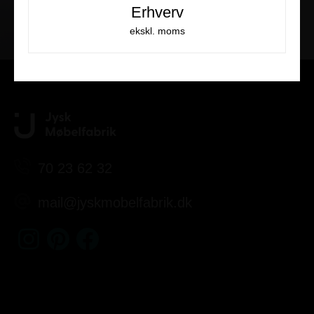
Erhverv
Kundeservice
ekskl. moms
70 23 62 32
mail@jyskmobelfabrik.dk