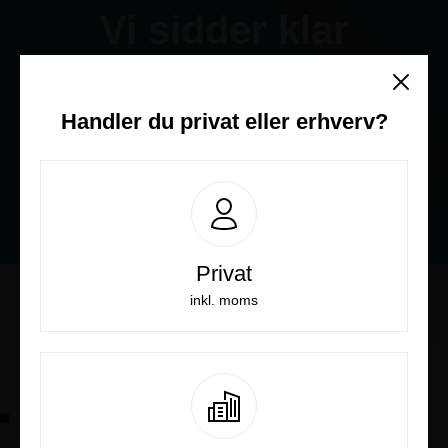
Vi sidder klar
Ring og få et bedre tilbud
Handler du
privat
eller
erhverv
?
70236232
Privat
inkl. moms