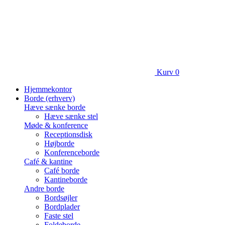
Kurv
0
Hjemmekontor
Borde (erhverv)
Hæve sænke borde
Hæve sænke stel
Møde & konference
Receptionsdisk
Højborde
Konferenceborde
Café & kantine
Café borde
Kantineborde
Andre borde
Bordsøjler
Bordplader
Faste stel
Foldeborde