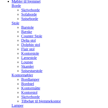
Møbler til hjemmet
Borde
Skriveborde
Sofaborde
Spiseborde
Stole
Barstole
Bænke
Counter Stole
Delta stol
Dolphin stol
Flair stol
Kontorstole
Lænestole
Lounge
Skamler
Spisestuestole
Kontormøbler
Bordlamper
Bordstel
Kontormåtte
Kontorstol
Skriveborde
Tilbehør til hjemmekontor
Lamper