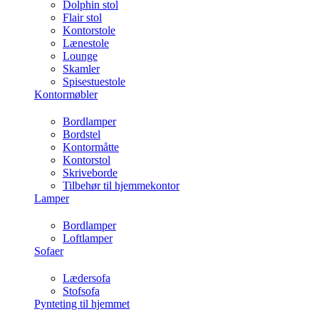
Dolphin stol
Flair stol
Kontorstole
Lænestole
Lounge
Skamler
Spisestuestole
Kontormøbler
Bordlamper
Bordstel
Kontormåtte
Kontorstol
Skriveborde
Tilbehør til hjemmekontor
Lamper
Bordlamper
Loftlamper
Sofaer
Lædersofa
Stofsofa
Pynteting til hjemmet