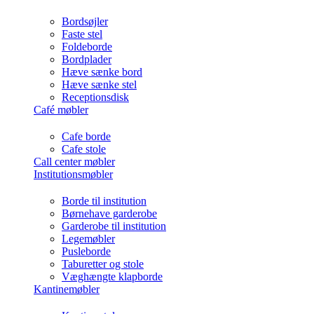
Bordsøjler
Faste stel
Foldeborde
Bordplader
Hæve sænke bord
Hæve sænke stel
Receptionsdisk
Café møbler
Cafe borde
Cafe stole
Call center møbler
Institutionsmøbler
Borde til institution
Børnehave garderobe
Garderobe til institution
Legemøbler
Pusleborde
Taburetter og stole
Væghængte klapborde
Kantinemøbler