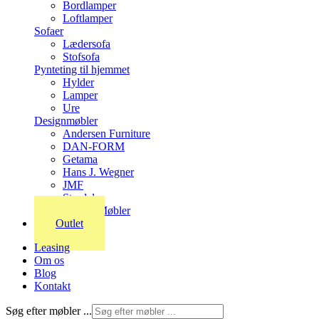
Bordlamper
Loftlamper
Sofaer
Lædersofa
Stofsofa
Pynteting til hjemmet
Hylder
Lamper
Ure
Designmøbler
Andersen Furniture
DAN-FORM
Getama
Hans J. Wegner
JMF
Stordal
Stouby Møbler
Outlet
Leasing
Om os
Blog
Kontakt
Søg efter møbler ...