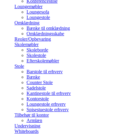
Konferencestole
Loungemøbler
Loungesofa
Loungestole
Omklædning
Bænke til omklædning
Omklædningsskabe
Reoler/Opbevaring
Skolemøbler
Skoleborde
Skolestole
Efterskolemøbler
Stole
Barstole til erhverv
Bænke
Counter Stole
Sadelstole
Kantinestole til erhverv
Kontorstole
Loungestole erhverv
Spisestuestole erhverv
Tilbehør til kontor
Armlæn
Undervisning
Whiteboards