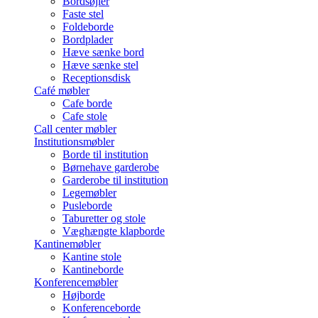
Bordsøjler
Faste stel
Foldeborde
Bordplader
Hæve sænke bord
Hæve sænke stel
Receptionsdisk
Café møbler
Cafe borde
Cafe stole
Call center møbler
Institutionsmøbler
Borde til institution
Børnehave garderobe
Garderobe til institution
Legemøbler
Pusleborde
Taburetter og stole
Væghængte klapborde
Kantinemøbler
Kantine stole
Kantineborde
Konferencemøbler
Højborde
Konferenceborde