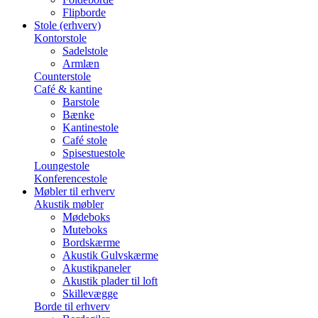
Flipborde
Stole (erhverv)
Kontorstole
Sadelstole
Armlæn
Counterstole
Café & kantine
Barstole
Bænke
Kantinestole
Café stole
Spisestuestole
Loungestole
Konferencestole
Møbler til erhverv
Akustik møbler
Mødeboks
Muteboks
Bordskærme
Akustik Gulvskærme
Akustikpaneler
Akustik plader til loft
Skillevægge
Borde til erhverv