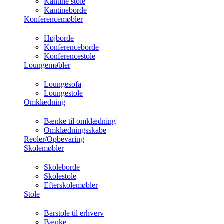
Kantine stole
Kantineborde
Konferencemøbler
Højborde
Konferenceborde
Konferencestole
Loungemøbler
Loungesofa
Loungestole
Omklædning
Bænke til omklædning
Omklædningsskabe
Reoler/Opbevaring
Skolemøbler
Skoleborde
Skolestole
Efterskolemøbler
Stole
Barstole til erhverv
Bænke