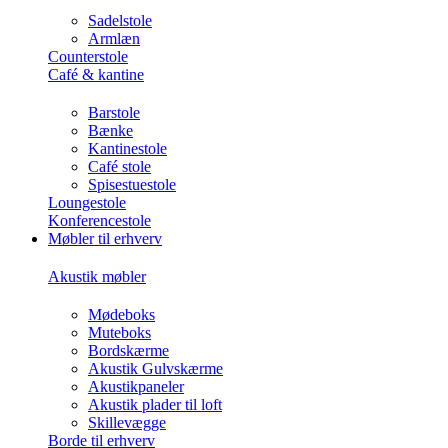
Sadelstole
Armlæn
Counterstole
Café & kantine
Barstole
Bænke
Kantinestole
Café stole
Spisestuestole
Loungestole
Konferencestole
Møbler til erhverv
Akustik møbler
Mødeboks
Muteboks
Bordskærme
Akustik Gulvskærme
Akustikpaneler
Akustik plader til loft
Skillevægge
Borde til erhverv