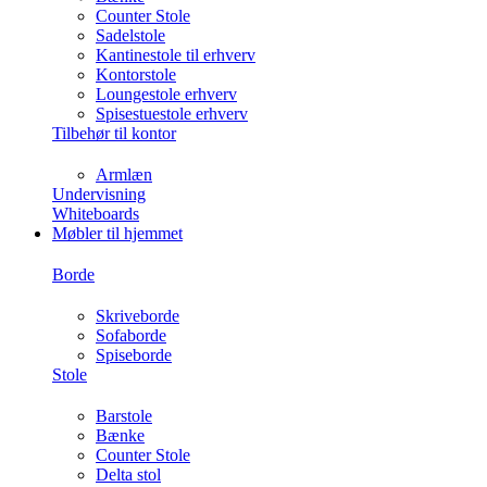
Counter Stole
Sadelstole
Kantinestole til erhverv
Kontorstole
Loungestole erhverv
Spisestuestole erhverv
Tilbehør til kontor
Armlæn
Undervisning
Whiteboards
Møbler til hjemmet
Borde
Skriveborde
Sofaborde
Spiseborde
Stole
Barstole
Bænke
Counter Stole
Delta stol