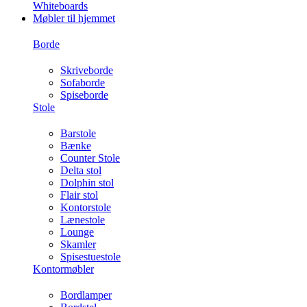
Whiteboards
Møbler til hjemmet
Borde
Skriveborde
Sofaborde
Spiseborde
Stole
Barstole
Bænke
Counter Stole
Delta stol
Dolphin stol
Flair stol
Kontorstole
Lænestole
Lounge
Skamler
Spisestuestole
Kontormøbler
Bordlamper