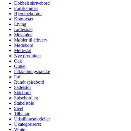
Dobbelt skrivebord
Fodskammel
Hjemmekontor
Kontorsæt
Living
Løftestole
Melamine
Møbler til erhverv
Mødebord
Mødestol
Nye produkter
Oak
Outlet
Påklædningsbænke
Puf
Rundt spisebord
Sadelstol
Sidebord
Spisebord eg
Stabelstole
Steel
Tilbehør
Udstillingsmodeller
Ukategoriseret
White