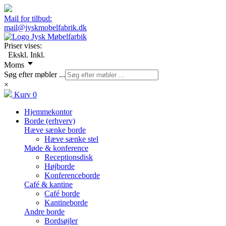
Mail for tilbud:
mail@jyskmobelfabrik.dk
Priser vises:
Ekskl.
Inkl.
Moms
Søg efter møbler ...
×
Kurv
0
Hjemmekontor
Borde (erhverv)
Hæve sænke borde
Hæve sænke stel
Møde & konference
Receptionsdisk
Højborde
Konferenceborde
Café & kantine
Café borde
Kantineborde
Andre borde
Bordsøjler