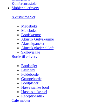
Konferencestole
Møbler til erhverv
Akustik møbler
Mødeboks
Muteboks
Bordskærme
Akustik Gulvskærme
Akustikpaneler
Akustik plader til loft
Skillevægge
Borde til erhverv
Bordsøjler
Faste stel
Foldeborde
Gruppeborde
Bordplader
Hæve sænke bord
Hæve sænke stel
Receptionsdisk
Café møbler