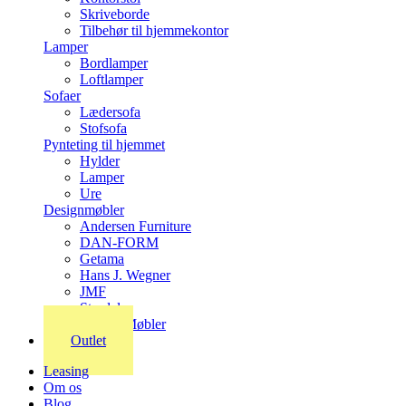
Skriveborde
Tilbehør til hjemmekontor
Lamper
Bordlamper
Loftlamper
Sofaer
Lædersofa
Stofsofa
Pynteting til hjemmet
Hylder
Lamper
Ure
Designmøbler
Andersen Furniture
DAN-FORM
Getama
Hans J. Wegner
JMF
Stordal
Stouby Møbler
Outlet
Leasing
Om os
Blog