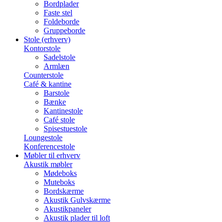
Bordplader
Faste stel
Foldeborde
Gruppeborde
Stole (erhverv)
Kontorstole
Sadelstole
Armlæn
Counterstole
Café & kantine
Barstole
Bænke
Kantinestole
Café stole
Spisestuestole
Loungestole
Konferencestole
Møbler til erhverv
Akustik møbler
Mødeboks
Muteboks
Bordskærme
Akustik Gulvskærme
Akustikpaneler
Akustik plader til loft