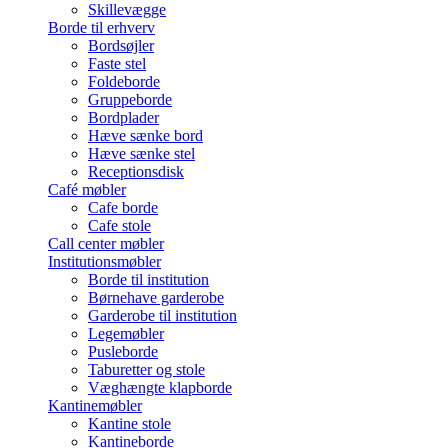
Skillevægge
Borde til erhverv
Bordsøjler
Faste stel
Foldeborde
Gruppeborde
Bordplader
Hæve sænke bord
Hæve sænke stel
Receptionsdisk
Café møbler
Cafe borde
Cafe stole
Call center møbler
Institutionsmøbler
Borde til institution
Børnehave garderobe
Garderobe til institution
Legemøbler
Pusleborde
Taburetter og stole
Væghængte klapborde
Kantinemøbler
Kantine stole
Kantineborde