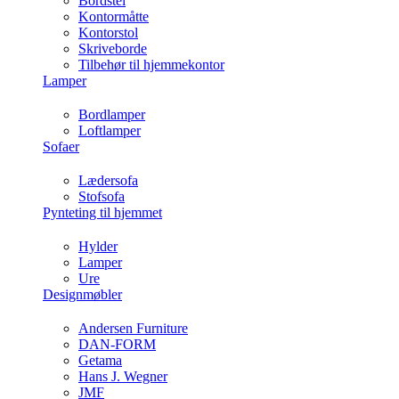
Bordstel
Kontormåtte
Kontorstol
Skriveborde
Tilbehør til hjemmekontor
Lamper
Bordlamper
Loftlamper
Sofaer
Lædersofa
Stofsofa
Pynteting til hjemmet
Hylder
Lamper
Ure
Designmøbler
Andersen Furniture
DAN-FORM
Getama
Hans J. Wegner
JMF