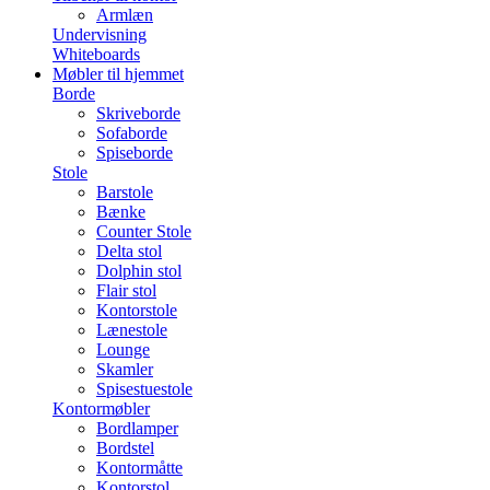
Armlæn
Undervisning
Whiteboards
Møbler til hjemmet
Borde
Skriveborde
Sofaborde
Spiseborde
Stole
Barstole
Bænke
Counter Stole
Delta stol
Dolphin stol
Flair stol
Kontorstole
Lænestole
Lounge
Skamler
Spisestuestole
Kontormøbler
Bordlamper
Bordstel
Kontormåtte
Kontorstol