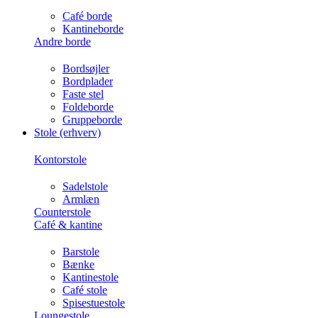
Café borde
Kantineborde
Andre borde
Bordsøjler
Bordplader
Faste stel
Foldeborde
Gruppeborde
Stole (erhverv)
Kontorstole
Sadelstole
Armlæn
Counterstole
Café & kantine
Barstole
Bænke
Kantinestole
Café stole
Spisestuestole
Loungestole