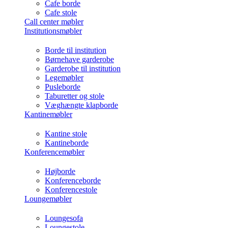
Cafe borde
Cafe stole
Call center møbler
Institutionsmøbler
Borde til institution
Børnehave garderobe
Garderobe til institution
Legemøbler
Pusleborde
Taburetter og stole
Væghængte klapborde
Kantinemøbler
Kantine stole
Kantineborde
Konferencemøbler
Højborde
Konferenceborde
Konferencestole
Loungemøbler
Loungesofa
Loungestole