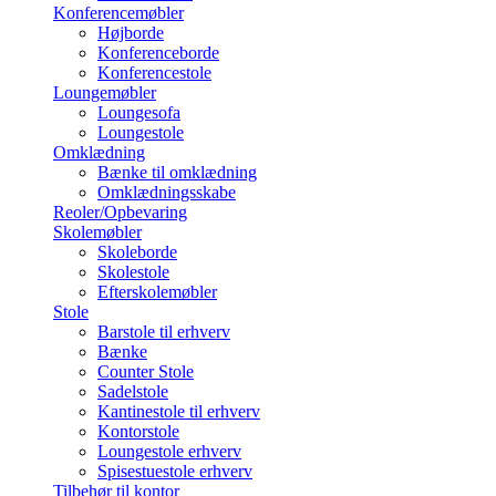
Konferencemøbler
Højborde
Konferenceborde
Konferencestole
Loungemøbler
Loungesofa
Loungestole
Omklædning
Bænke til omklædning
Omklædningsskabe
Reoler/Opbevaring
Skolemøbler
Skoleborde
Skolestole
Efterskolemøbler
Stole
Barstole til erhverv
Bænke
Counter Stole
Sadelstole
Kantinestole til erhverv
Kontorstole
Loungestole erhverv
Spisestuestole erhverv
Tilbehør til kontor