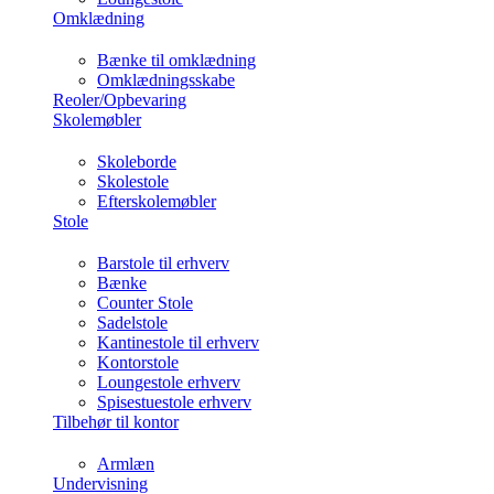
Omklædning
Bænke til omklædning
Omklædningsskabe
Reoler/Opbevaring
Skolemøbler
Skoleborde
Skolestole
Efterskolemøbler
Stole
Barstole til erhverv
Bænke
Counter Stole
Sadelstole
Kantinestole til erhverv
Kontorstole
Loungestole erhverv
Spisestuestole erhverv
Tilbehør til kontor
Armlæn
Undervisning