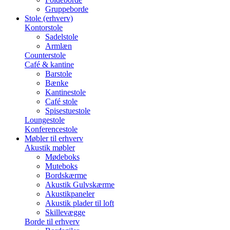
Gruppeborde
Stole (erhverv)
Kontorstole
Sadelstole
Armlæn
Counterstole
Café & kantine
Barstole
Bænke
Kantinestole
Café stole
Spisestuestole
Loungestole
Konferencestole
Møbler til erhverv
Akustik møbler
Mødeboks
Muteboks
Bordskærme
Akustik Gulvskærme
Akustikpaneler
Akustik plader til loft
Skillevægge
Borde til erhverv