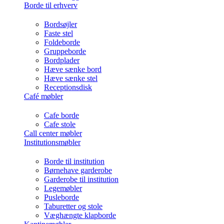
Borde til erhverv
Bordsøjler
Faste stel
Foldeborde
Gruppeborde
Bordplader
Hæve sænke bord
Hæve sænke stel
Receptionsdisk
Café møbler
Cafe borde
Cafe stole
Call center møbler
Institutionsmøbler
Borde til institution
Børnehave garderobe
Garderobe til institution
Legemøbler
Pusleborde
Taburetter og stole
Væghængte klapborde