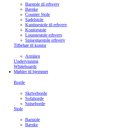
Barstole til erhverv
Bænke
Counter Stole
Sadelstole
Kantinestole til erhverv
Kontorstole
Loungestole erhverv
Spisestuestole erhverv
Tilbehør til kontor
Armlæn
Undervisning
Whiteboards
Møbler til hjemmet
Borde
Skriveborde
Sofaborde
Spiseborde
Stole
Barstole
Bænke