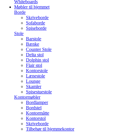
Whiteboards
Møbler til hjemmet
Borde
Skriveborde
Sofaborde
Spiseborde
Stole
Barstole
Bænke
Counter Stole
Delta stol
Dolphin stol
Flair stol
Kontorstole
Lænestole
Lounge
Skamler
Spisestuestole
Kontormøbler
Bordlamper
Bordstel
Kontormåtte
Kontorstol
Skriveborde
Tilbehør til hjemmekontor