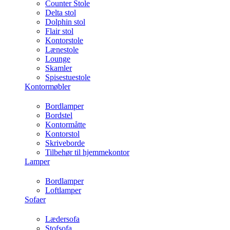
Counter Stole
Delta stol
Dolphin stol
Flair stol
Kontorstole
Lænestole
Lounge
Skamler
Spisestuestole
Kontormøbler
Bordlamper
Bordstel
Kontormåtte
Kontorstol
Skriveborde
Tilbehør til hjemmekontor
Lamper
Bordlamper
Loftlamper
Sofaer
Lædersofa
Stofsofa