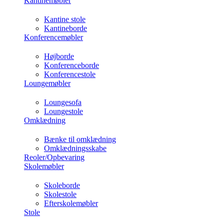
Kantinemøbler
Kantine stole
Kantineborde
Konferencemøbler
Højborde
Konferenceborde
Konferencestole
Loungemøbler
Loungesofa
Loungestole
Omklædning
Bænke til omklædning
Omklædningsskabe
Reoler/Opbevaring
Skolemøbler
Skoleborde
Skolestole
Efterskolemøbler
Stole