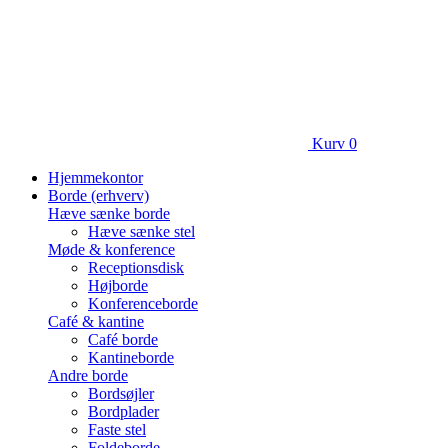
Kurv
0
Hjemmekontor
Borde (erhverv)
Hæve sænke borde
Hæve sænke stel
Møde & konference
Receptionsdisk
Højborde
Konferenceborde
Café & kantine
Café borde
Kantineborde
Andre borde
Bordsøjler
Bordplader
Faste stel
Foldeborde