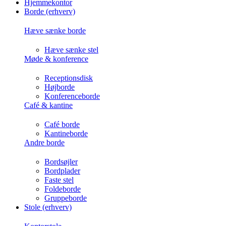
Hjemmekontor
Borde (erhverv)
Hæve sænke borde
Hæve sænke stel
Møde & konference
Receptionsdisk
Højborde
Konferenceborde
Café & kantine
Café borde
Kantineborde
Andre borde
Bordsøjler
Bordplader
Faste stel
Foldeborde
Gruppeborde
Stole (erhverv)