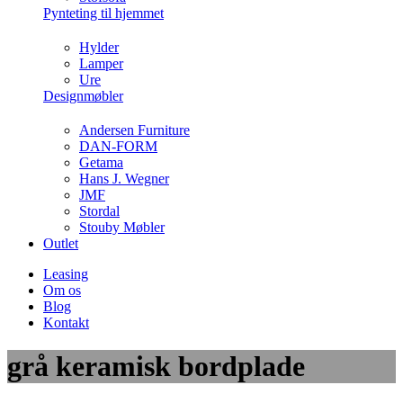
Pynteting til hjemmet
Hylder
Lamper
Ure
Designmøbler
Andersen Furniture
DAN-FORM
Getama
Hans J. Wegner
JMF
Stordal
Stouby Møbler
Outlet
Leasing
Om os
Blog
Kontakt
grå keramisk bordplade