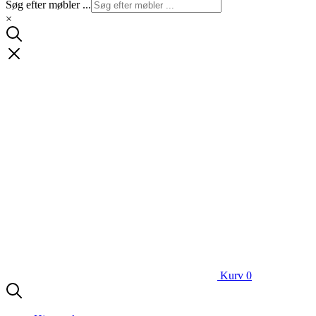
Søg efter møbler ...
×
Kurv
0