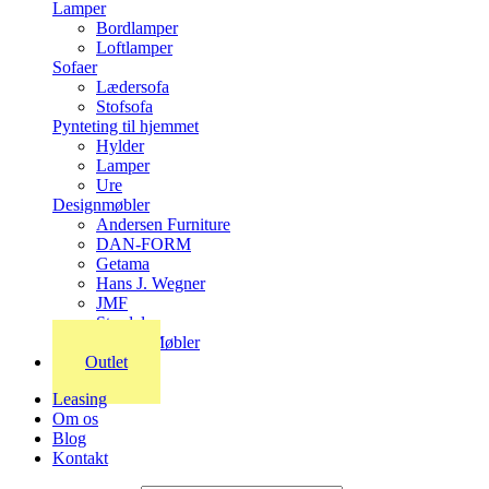
Lamper
Bordlamper
Loftlamper
Sofaer
Lædersofa
Stofsofa
Pynteting til hjemmet
Hylder
Lamper
Ure
Designmøbler
Andersen Furniture
DAN-FORM
Getama
Hans J. Wegner
JMF
Stordal
Stouby Møbler
Outlet
Leasing
Om os
Blog
Kontakt