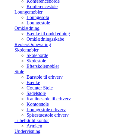
Konferenceborde
Konferencestole
Loungemøbler
Loungesofa
Loungestole
Omklædning
Bænke til omklædning
Omklædningsskabe
Reoler/Opbevaring
Skolemøbler
Skoleborde
Skolestole
Efterskolemøbler
Stole
Barstole til erhverv
Bænke
Counter Stole
Sadelstole
Kantinestole til erhverv
Kontorstole
Loungestole erhverv
Spisestuestole erhverv
Tilbehør til kontor
Armlæn
Undervisning