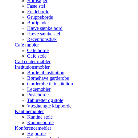
Bordsøjler
Faste stel
Foldeborde
Gruppeborde
Bordplader
Hæve sænke bord
Hæve sænke stel
Receptionsdisk
Café møbler
Cafe borde
Cafe stole
Call center møbler
Institutionsmøbler
Borde til institution
Børnehave garderobe
Garderobe til institution
Legemøbler
Pusleborde
Taburetter og stole
Væghængte klapborde
Kantinemøbler
Kantine stole
Kantineborde
Konferencemøbler
Højborde