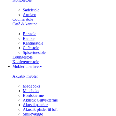
Kontorstole
Sadelstole
Armlæn
Counterstole
Café & kantine
Barstole
Bænke
Kantinestole
Café stole
Spisestuestole
Loungestole
Konferencestole
Møbler til erhverv
Akustik møbler
Mødeboks
Muteboks
Bordskærme
Akustik Gulvskærme
Akustikpaneler
Akustik plader til loft
Skillevægge