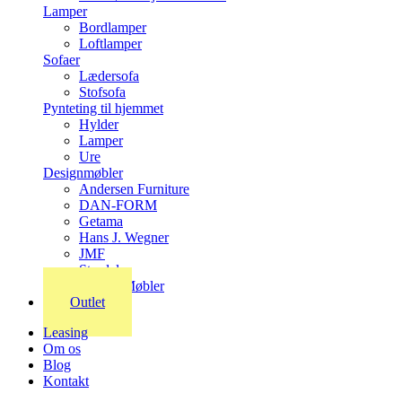
Lamper
Bordlamper
Loftlamper
Sofaer
Lædersofa
Stofsofa
Pynteting til hjemmet
Hylder
Lamper
Ure
Designmøbler
Andersen Furniture
DAN-FORM
Getama
Hans J. Wegner
JMF
Stordal
Stouby Møbler
Outlet
Leasing
Om os
Blog
Kontakt