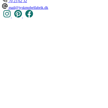
70 23 62 32
mail@jyskmobelfabrik.dk