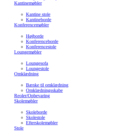
Kantinemøbler
Kantine stole
Kantineborde
Konferencemøbler
Højborde
Konferenceborde
Konferencestole
Loungemøbler
Loungesofa
Loungestole
Omklædning
Bænke til omklædning
Omklædningsskabe
Reoler/Opbevaring
Skolemøbler
Skoleborde
Skolestole
Efterskolemøbler
Stole