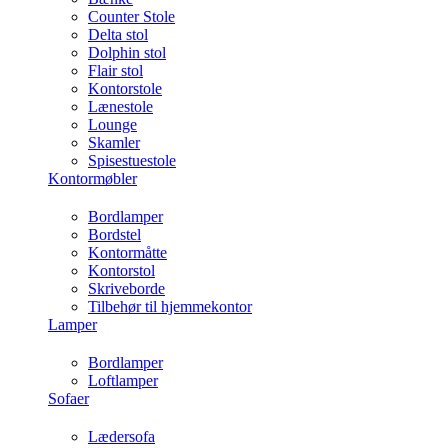
Counter Stole
Delta stol
Dolphin stol
Flair stol
Kontorstole
Lænestole
Lounge
Skamler
Spisestuestole
Kontormøbler
Bordlamper
Bordstel
Kontormåtte
Kontorstol
Skriveborde
Tilbehør til hjemmekontor
Lamper
Bordlamper
Loftlamper
Sofaer
Lædersofa