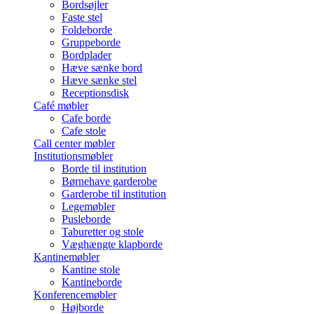
Bordsøjler
Faste stel
Foldeborde
Gruppeborde
Bordplader
Hæve sænke bord
Hæve sænke stel
Receptionsdisk
Café møbler
Cafe borde
Cafe stole
Call center møbler
Institutionsmøbler
Borde til institution
Børnehave garderobe
Garderobe til institution
Legemøbler
Pusleborde
Taburetter og stole
Væghængte klapborde
Kantinemøbler
Kantine stole
Kantineborde
Konferencemøbler
Højborde