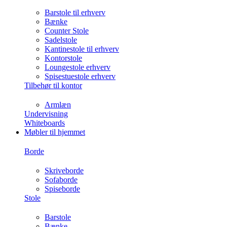
Barstole til erhverv
Bænke
Counter Stole
Sadelstole
Kantinestole til erhverv
Kontorstole
Loungestole erhverv
Spisestuestole erhverv
Tilbehør til kontor
Armlæn
Undervisning
Whiteboards
Møbler til hjemmet
Borde
Skriveborde
Sofaborde
Spiseborde
Stole
Barstole
Bænke