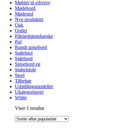
Møbler til erhverv
Mødebord
Mødestol
Nye produkter
Oak
Outlet
Påklædningsbænke
Puf
Rundt spisebord
Sadelstol
Sidebord
Spisebord eg
Stabelstole
Steel
Tilbehør
Udstillingsmodeller
Ukategoriseret
White
Viser 1 resultat