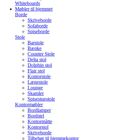
Whiteboards
Møbler til hjemmet
Borde
Skriveborde
Sofaborde
Spiseborde
Stole
Barstole
Bænke
Counter Stole
Delta stol
Dolphin stol
Flair stol
Kontorstole
Lænestole
Lounge
Skamler
Spisestuestole
Kontormøbler
Bordlamper
Bordstel
Kontormåtte
Kontorstol
Skriveborde
Tilbehør til hjemmekontor