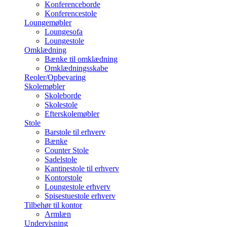
Konferenceborde
Konferencestole
Loungemøbler
Loungesofa
Loungestole
Omklædning
Bænke til omklædning
Omklædningsskabe
Reoler/Opbevaring
Skolemøbler
Skoleborde
Skolestole
Efterskolemøbler
Stole
Barstole til erhverv
Bænke
Counter Stole
Sadelstole
Kantinestole til erhverv
Kontorstole
Loungestole erhverv
Spisestuestole erhverv
Tilbehør til kontor
Armlæn
Undervisning