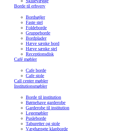
Skillevægge
Borde til erhverv
Bordsøjler
Faste stel
Foldeborde
Gruppeborde
Bordplader
Hæve sænke bord
Hæve sænke stel
Receptionsdisk
Café møbler
Cafe borde
Cafe stole
Call center møbler
Institutionsmøbler
Borde til institution
Børnehave garderobe
Garderobe til institution
Legemøbler
Pusleborde
Taburetter og stole
Væghængte klapborde