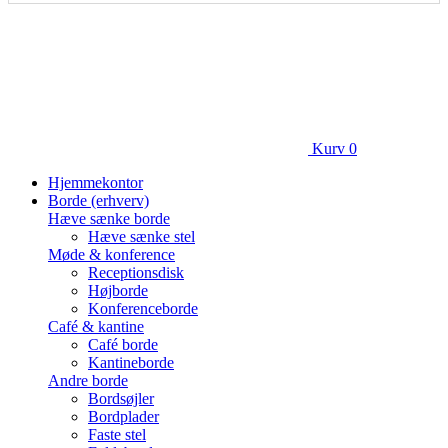
Kurv
0
Hjemmekontor
Borde (erhverv)
Hæve sænke borde
Hæve sænke stel
Møde & konference
Receptionsdisk
Højborde
Konferenceborde
Café & kantine
Café borde
Kantineborde
Andre borde
Bordsøjler
Bordplader
Faste stel