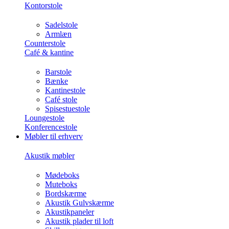
Kontorstole
Sadelstole
Armlæn
Counterstole
Café & kantine
Barstole
Bænke
Kantinestole
Café stole
Spisestuestole
Loungestole
Konferencestole
Møbler til erhverv
Akustik møbler
Mødeboks
Muteboks
Bordskærme
Akustik Gulvskærme
Akustikpaneler
Akustik plader til loft