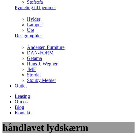
Stofsofa
Pynteting til hjemmet
Hylder
Lamper
Ure
Designmøbler
Andersen Furniture
DAN-FORM
Getama
Hans J. Wegner
JMF
Stordal
Stouby Møbler
Outlet
Leasing
Om os
Blog
Kontakt
håndlavet lydskærm