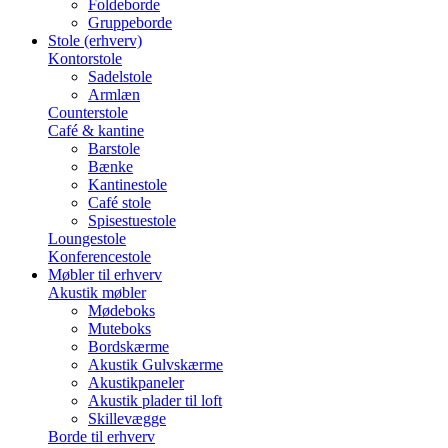
Foldeborde
Gruppeborde
Stole (erhverv)
Kontorstole
Sadelstole
Armlæn
Counterstole
Café & kantine
Barstole
Bænke
Kantinestole
Café stole
Spisestuestole
Loungestole
Konferencestole
Møbler til erhverv
Akustik møbler
Mødeboks
Muteboks
Bordskærme
Akustik Gulvskærme
Akustikpaneler
Akustik plader til loft
Skillevægge
Borde til erhverv