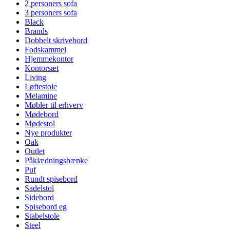
2 personers sofa
3 personers sofa
Black
Brands
Dobbelt skrivebord
Fodskammel
Hjemmekontor
Kontorsæt
Living
Løftestole
Melamine
Møbler til erhverv
Mødebord
Mødestol
Nye produkter
Oak
Outlet
Påklædningsbænke
Puf
Rundt spisebord
Sadelstol
Sidebord
Spisebord eg
Stabelstole
Steel