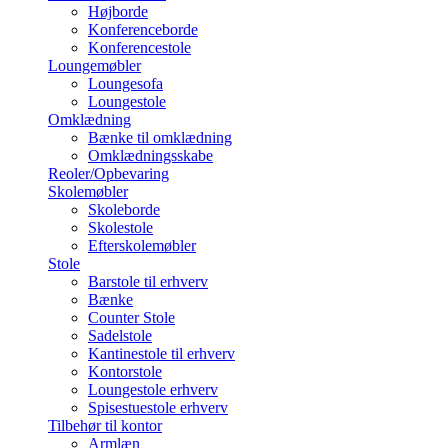
Højborde
Konferenceborde
Konferencestole
Loungemøbler
Loungesofa
Loungestole
Omklædning
Bænke til omklædning
Omklædningsskabe
Reoler/Opbevaring
Skolemøbler
Skoleborde
Skolestole
Efterskolemøbler
Stole
Barstole til erhverv
Bænke
Counter Stole
Sadelstole
Kantinestole til erhverv
Kontorstole
Loungestole erhverv
Spisestuestole erhverv
Tilbehør til kontor
Armlæn