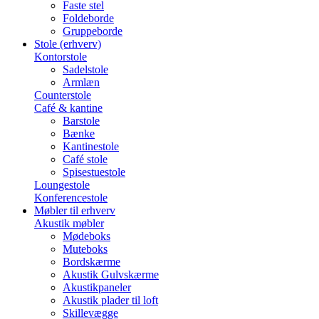
Faste stel
Foldeborde
Gruppeborde
Stole (erhverv)
Kontorstole
Sadelstole
Armlæn
Counterstole
Café & kantine
Barstole
Bænke
Kantinestole
Café stole
Spisestuestole
Loungestole
Konferencestole
Møbler til erhverv
Akustik møbler
Mødeboks
Muteboks
Bordskærme
Akustik Gulvskærme
Akustikpaneler
Akustik plader til loft
Skillevægge