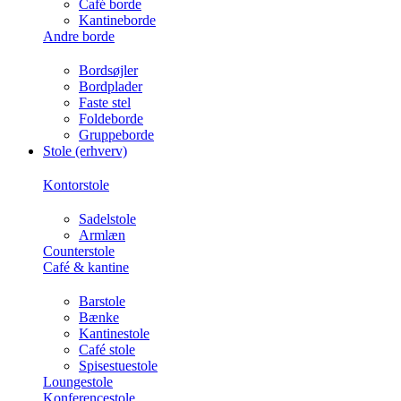
Café borde
Kantineborde
Andre borde
Bordsøjler
Bordplader
Faste stel
Foldeborde
Gruppeborde
Stole (erhverv)
Kontorstole
Sadelstole
Armlæn
Counterstole
Café & kantine
Barstole
Bænke
Kantinestole
Café stole
Spisestuestole
Loungestole
Konferencestole