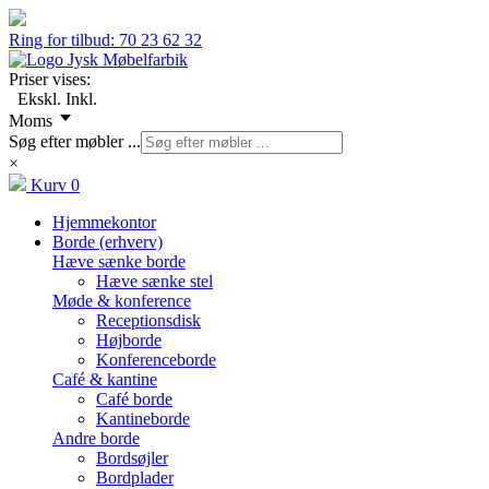
Ring for tilbud:
70 23 62 32
Priser vises:
Ekskl.
Inkl.
Moms
Søg efter møbler ...
×
Kurv
0
Hjemmekontor
Borde (erhverv)
Hæve sænke borde
Hæve sænke stel
Møde & konference
Receptionsdisk
Højborde
Konferenceborde
Café & kantine
Café borde
Kantineborde
Andre borde
Bordsøjler
Bordplader