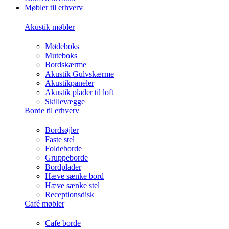
Møbler til erhverv
Akustik møbler
Mødeboks
Muteboks
Bordskærme
Akustik Gulvskærme
Akustikpaneler
Akustik plader til loft
Skillevægge
Borde til erhverv
Bordsøjler
Faste stel
Foldeborde
Gruppeborde
Bordplader
Hæve sænke bord
Hæve sænke stel
Receptionsdisk
Café møbler
Cafe borde