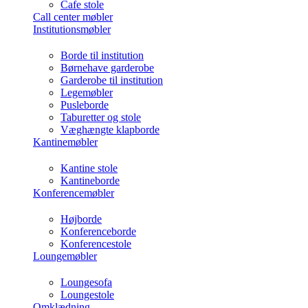
Cafe stole
Call center møbler
Institutionsmøbler
Borde til institution
Børnehave garderobe
Garderobe til institution
Legemøbler
Pusleborde
Taburetter og stole
Væghængte klapborde
Kantinemøbler
Kantine stole
Kantineborde
Konferencemøbler
Højborde
Konferenceborde
Konferencestole
Loungemøbler
Loungesofa
Loungestole
Omklædning