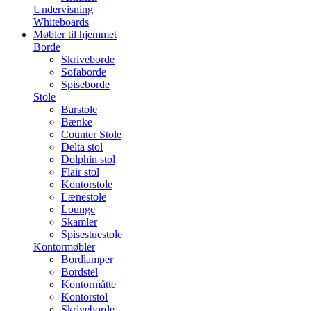
Undervisning
Whiteboards
Møbler til hjemmet
Borde
Skriveborde
Sofaborde
Spiseborde
Stole
Barstole
Bænke
Counter Stole
Delta stol
Dolphin stol
Flair stol
Kontorstole
Lænestole
Lounge
Skamler
Spisestuestole
Kontormøbler
Bordlamper
Bordstel
Kontormåtte
Kontorstol
Skriveborde