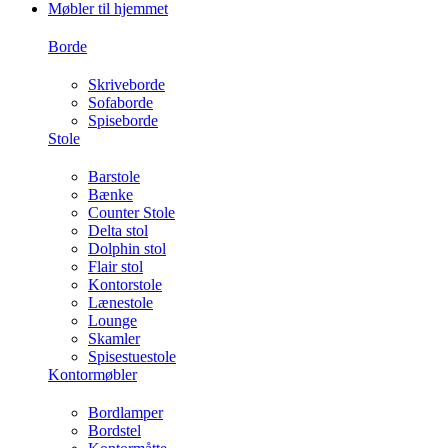
Møbler til hjemmet
Borde
Skriveborde
Sofaborde
Spiseborde
Stole
Barstole
Bænke
Counter Stole
Delta stol
Dolphin stol
Flair stol
Kontorstole
Lænestole
Lounge
Skamler
Spisestuestole
Kontormøbler
Bordlamper
Bordstel