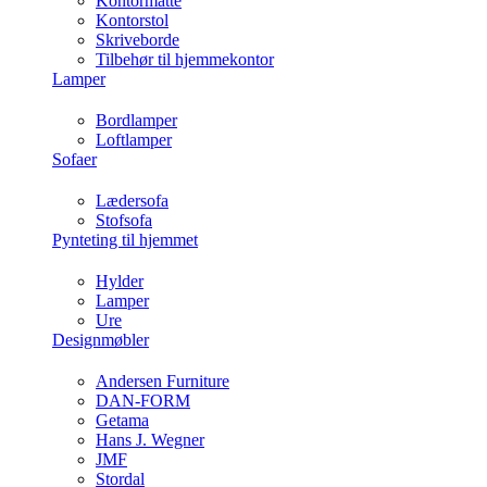
Kontormåtte
Kontorstol
Skriveborde
Tilbehør til hjemmekontor
Lamper
Bordlamper
Loftlamper
Sofaer
Lædersofa
Stofsofa
Pynteting til hjemmet
Hylder
Lamper
Ure
Designmøbler
Andersen Furniture
DAN-FORM
Getama
Hans J. Wegner
JMF
Stordal