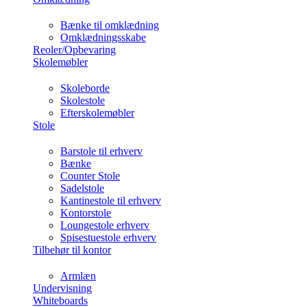
Bænke til omklædning
Omklædningsskabe
Reoler/Opbevaring
Skolemøbler
Skoleborde
Skolestole
Efterskolemøbler
Stole
Barstole til erhverv
Bænke
Counter Stole
Sadelstole
Kantinestole til erhverv
Kontorstole
Loungestole erhverv
Spisestuestole erhverv
Tilbehør til kontor
Armlæn
Undervisning
Whiteboards