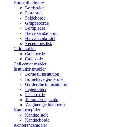
Borde til erhverv
Bordsøjler
Faste stel
Foldeborde
Gruppeborde
Bordplader
Hæve sænke bord
Hæve sænke stel
Receptionsdisk
Café møbler
Cafe borde
Cafe stole
Call center møbler
Institutionsmøbler
Borde til institution
Børnehave garderobe
Garderobe til institution
Legemøbler
Pusleborde
Taburetter og stole
Væghængte klapborde
Kantinemøbler
Kantine stole
Kantineborde
Konferencemøbler