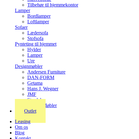
Tilbehør til hjemmekontor
Lamper
Bordlamper
Loftlamper
Sofaer
Lædersofa
Stofsofa
Pynteting til hjemmet
Hylder
Lamper
Ure
Designmøbler
Andersen Furniture
DAN-FORM
Getama
Hans J. Wegner
JMF
Stordal
Stouby Møbler
Outlet
Leasing
Om os
Blog
Kontakt