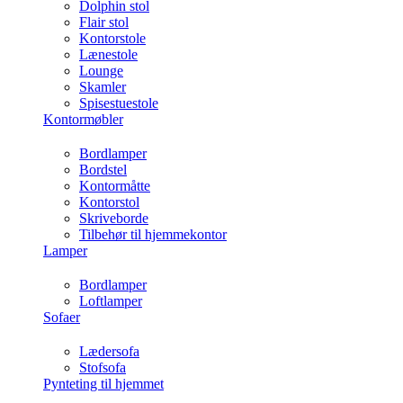
Dolphin stol
Flair stol
Kontorstole
Lænestole
Lounge
Skamler
Spisestuestole
Kontormøbler
Bordlamper
Bordstel
Kontormåtte
Kontorstol
Skriveborde
Tilbehør til hjemmekontor
Lamper
Bordlamper
Loftlamper
Sofaer
Lædersofa
Stofsofa
Pynteting til hjemmet