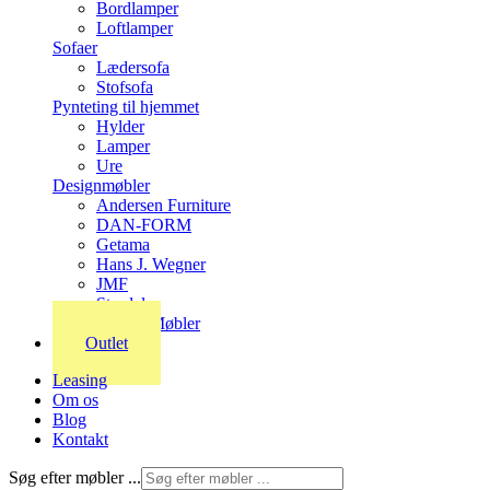
Bordlamper
Loftlamper
Sofaer
Lædersofa
Stofsofa
Pynteting til hjemmet
Hylder
Lamper
Ure
Designmøbler
Andersen Furniture
DAN-FORM
Getama
Hans J. Wegner
JMF
Stordal
Stouby Møbler
Outlet
Leasing
Om os
Blog
Kontakt
Søg efter møbler ...