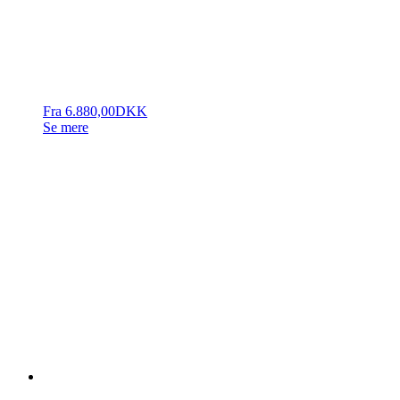
Fra
6.880,00
DKK
Se mere