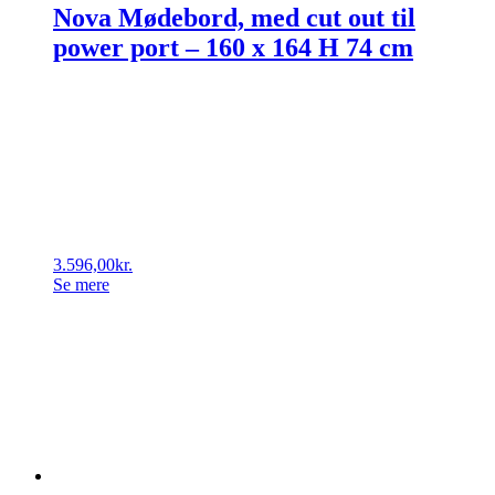
Nova Mødebord, med cut out til
power port – 160 x 164 H 74 cm
3.596,00
kr.
Se mere