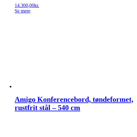
14.300,00
kr.
Se mere
Amigo Konferencebord, tøndeformet,
rustfrit stål – 540 cm