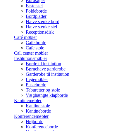
Bordsøjler
Faste stel
Foldeborde
Bordplader
Hæve sænke bord
Hæve sænke stel
Receptionsdisk
Café møbler
Cafe borde
Cafe stole
Call center møbler
Institutionsmøbler
Borde til institution
Børnehave garderobe
Garderobe til institution
Legemøbler
Pusleborde
Taburetter og stole
Væghængte klapborde
Kantinemøbler
Kantine stole
Kantineborde
Konferencemøbler
Højborde
Konferenceborde