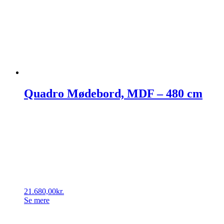
Quadro Mødebord, MDF – 480 cm
21.680,00
kr.
Se mere