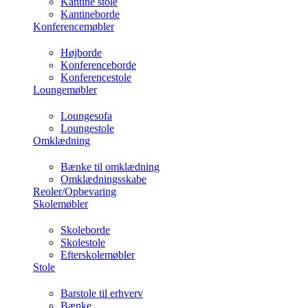
Kantine stole
Kantineborde
Konferencemøbler
Højborde
Konferenceborde
Konferencestole
Loungemøbler
Loungesofa
Loungestole
Omklædning
Bænke til omklædning
Omklædningsskabe
Reoler/Opbevaring
Skolemøbler
Skoleborde
Skolestole
Efterskolemøbler
Stole
Barstole til erhverv
Bænke