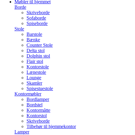
Møbler til hjemmet
Borde
Skriveborde
Sofaborde
Spiseborde
Stole
Barstole
Bænke
Counter Stole
Delta stol
Dolphin stol
Flair stol
Kontorstole
Lænestole
Lounge
Skamler
Spisestuestole
Kontormøbler
Bordlamper
Bordstel
Kontormåtte
Kontorstol
Skriveborde
Tilbehør til hjemmekontor
Lamper