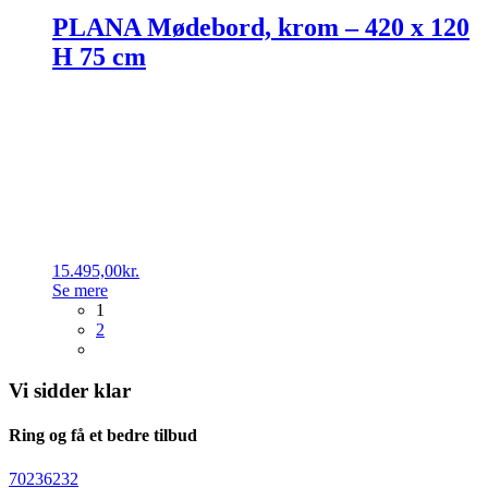
PLANA Mødebord, krom – 420 x 120
H 75 cm
15.495,00
kr.
Se mere
1
2
Vi sidder klar
Ring og få et bedre tilbud
70236232