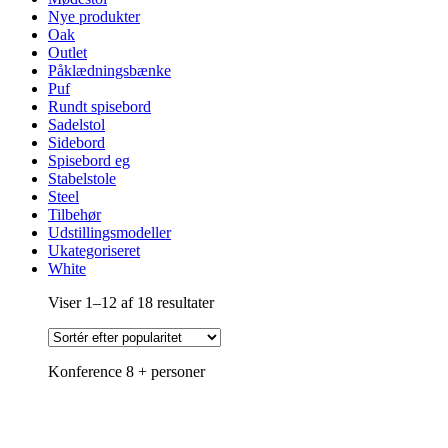
Nye produkter
Oak
Outlet
Påklædningsbænke
Puf
Rundt spisebord
Sadelstol
Sidebord
Spisebord eg
Stabelstole
Steel
Tilbehør
Udstillingsmodeller
Ukategoriseret
White
Sorteret
Viser 1–12 af 18 resultater
efter
popularitet
Konference 8 + personer