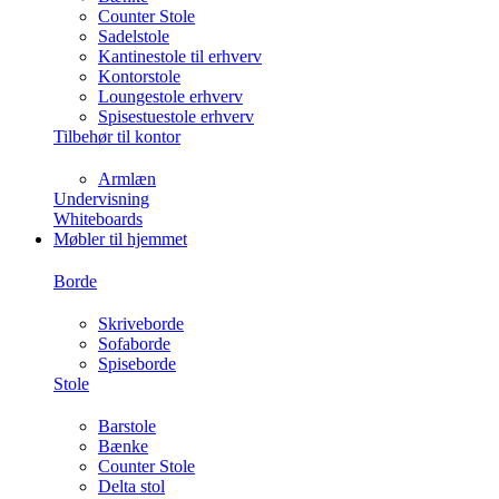
Counter Stole
Sadelstole
Kantinestole til erhverv
Kontorstole
Loungestole erhverv
Spisestuestole erhverv
Tilbehør til kontor
Armlæn
Undervisning
Whiteboards
Møbler til hjemmet
Borde
Skriveborde
Sofaborde
Spiseborde
Stole
Barstole
Bænke
Counter Stole
Delta stol