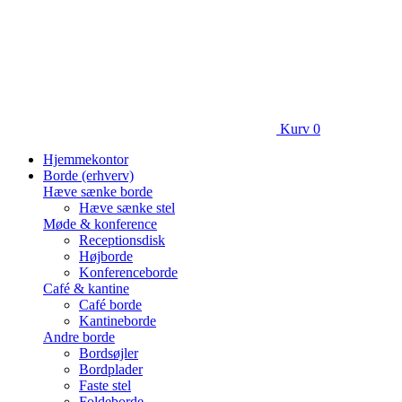
Kurv
0
Hjemmekontor
Borde (erhverv)
Hæve sænke borde
Hæve sænke stel
Møde & konference
Receptionsdisk
Højborde
Konferenceborde
Café & kantine
Café borde
Kantineborde
Andre borde
Bordsøjler
Bordplader
Faste stel
Foldeborde