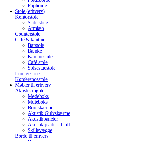
Flipborde
Stole (erhverv)
Kontorstole
Sadelstole
Armlæn
Counterstole
Café & kantine
Barstole
Bænke
Kantinestole
Café stole
Spisestuestole
Loungestole
Konferencestole
Møbler til erhverv
Akustik møbler
Mødeboks
Muteboks
Bordskærme
Akustik Gulvskærme
Akustikpaneler
Akustik plader til loft
Skillevægge
Borde til erhverv