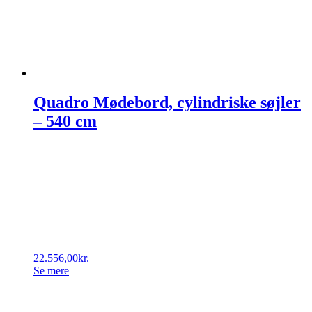
Quadro Mødebord, cylindriske søjler
– 540 cm
22.556,00
kr.
Se mere