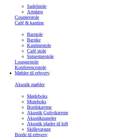
Sadelstole
Armlæn
Counterstole
Café & kantine
Barstole
Bænke
Kantinestole
Café stole
Spisestuestole
Loungestole
Konferencestole
Møbler til erhverv
Akustik møbler
Mødeboks
Muteboks
Bordskærme
Akustik Gulvskærme
Akustikpaneler
Akustik plader til loft
Skillevægge
Borde til erhverv