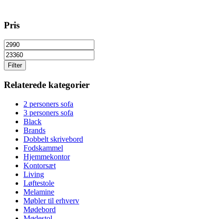
Pris
Filter
Relaterede kategorier
2 personers sofa
3 personers sofa
Black
Brands
Dobbelt skrivebord
Fodskammel
Hjemmekontor
Kontorsæt
Living
Løftestole
Melamine
Møbler til erhverv
Mødebord
Mødestol