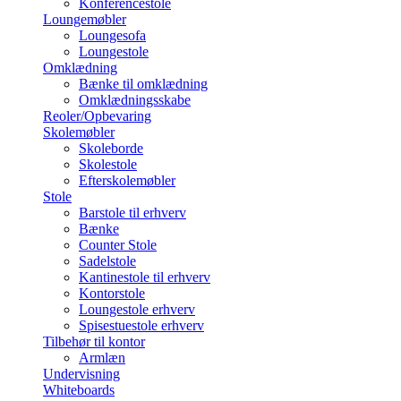
Konferencestole
Loungemøbler
Loungesofa
Loungestole
Omklædning
Bænke til omklædning
Omklædningsskabe
Reoler/Opbevaring
Skolemøbler
Skoleborde
Skolestole
Efterskolemøbler
Stole
Barstole til erhverv
Bænke
Counter Stole
Sadelstole
Kantinestole til erhverv
Kontorstole
Loungestole erhverv
Spisestuestole erhverv
Tilbehør til kontor
Armlæn
Undervisning
Whiteboards