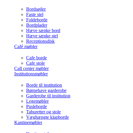
Bordsøjler
Faste stel
Foldeborde
Bordplader
Hæve sænke bord
Hæve sænke stel
Receptionsdisk
Café møbler
Cafe borde
Cafe stole
Call center møbler
Institutionsmøbler
Borde til institution
Børnehave garderobe
Garderobe til institution
Legemøbler
Pusleborde
Taburetter og stole
Væghængte klapborde
Kantinemøbler