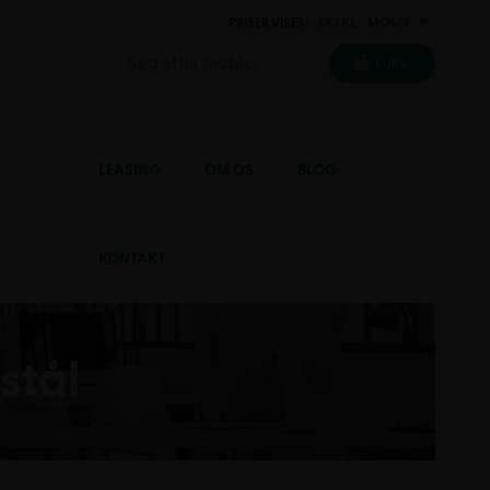
PRISER VISES:
EKSKL.
MOMS
INKL.
KURV
LEASING
OM OS
BLOG
KONTAKT
stål