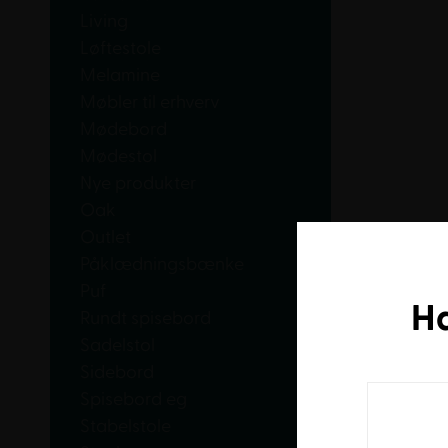
Living
Løftestole
Melamine
Møbler til erhverv
Mødebord
Mødestol
Nye produkter
Oak
Outlet
Påklædningsbænke
Puf
H
Rundt spisebord
Sadelstol
Sidebord
Spisebord eg
Stabelstole