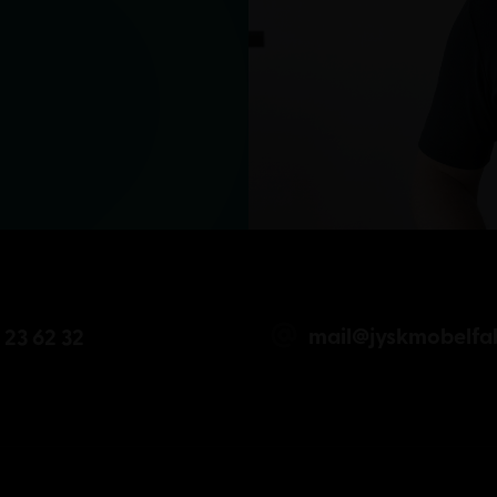
mail@jyskmobelfab
 23 62 32