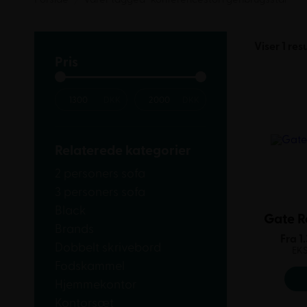
Viser 1 res
Pris
Relaterede kategorier
2 personers sofa
3 personers sofa
Black
Gate Re
Brands
Fra
1
Dobbelt skrivebord
EK
Fodskammel
Hjemmekontor
Kontorsæt