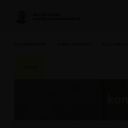
Mail for tilbud:
mail@jyskmobelfabrik.dk
HJEMMEKONTOR
BORDE (ERHVERV)
STOLE (ERHVE
OUTLET
kon
Forside
Varer tagged “konferencestol i genbrugsstål”