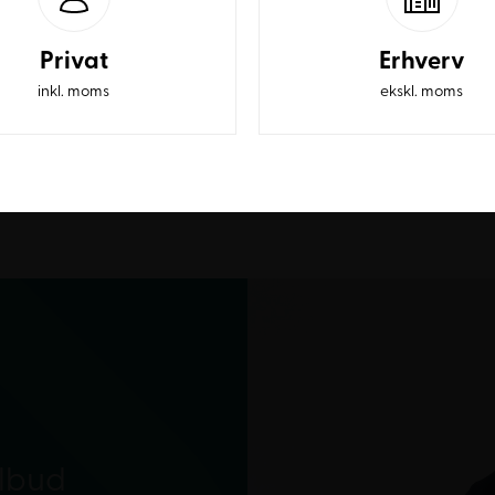
Privat
Erhverv
inkl. moms
ekskl. moms
ilbud