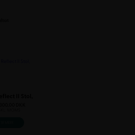
ultat
flect II Stol,
.300,00
DKK
SKL. MOMS
SE MERE