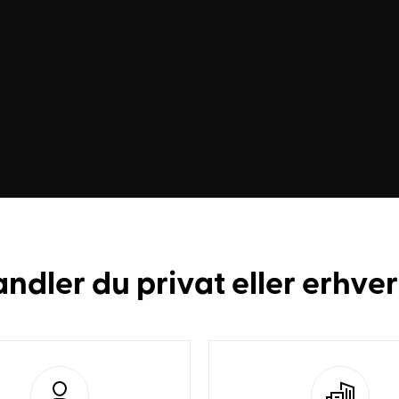
andler du
privat
eller
erhve