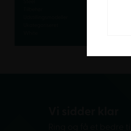
Steel
Tilbehør
Udstillingsmodeller
Ukategoriseret
White
Vi sidder klar
Ring og få et bedre t