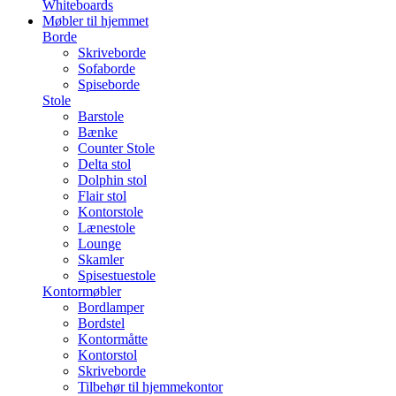
Whiteboards
Møbler til hjemmet
Borde
Skriveborde
Sofaborde
Spiseborde
Stole
Barstole
Bænke
Counter Stole
Delta stol
Dolphin stol
Flair stol
Kontorstole
Lænestole
Lounge
Skamler
Spisestuestole
Kontormøbler
Bordlamper
Bordstel
Kontormåtte
Kontorstol
Skriveborde
Tilbehør til hjemmekontor