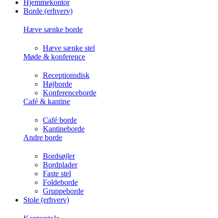
Hjemmekontor
Borde (erhverv)
Hæve sænke borde
Hæve sænke stel
Møde & konference
Receptionsdisk
Højborde
Konferenceborde
Café & kantine
Café borde
Kantineborde
Andre borde
Bordsøjler
Bordplader
Faste stel
Foldeborde
Gruppeborde
Stole (erhverv)