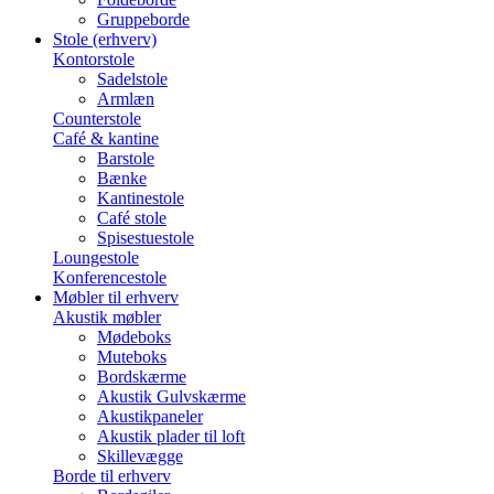
Gruppeborde
Stole (erhverv)
Kontorstole
Sadelstole
Armlæn
Counterstole
Café & kantine
Barstole
Bænke
Kantinestole
Café stole
Spisestuestole
Loungestole
Konferencestole
Møbler til erhverv
Akustik møbler
Mødeboks
Muteboks
Bordskærme
Akustik Gulvskærme
Akustikpaneler
Akustik plader til loft
Skillevægge
Borde til erhverv