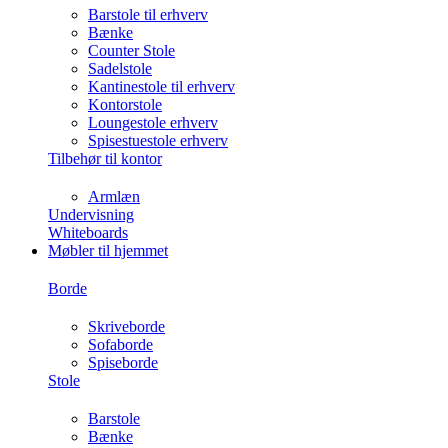
Barstole til erhverv
Bænke
Counter Stole
Sadelstole
Kantinestole til erhverv
Kontorstole
Loungestole erhverv
Spisestuestole erhverv
Tilbehør til kontor
Armlæn
Undervisning
Whiteboards
Møbler til hjemmet
Borde
Skriveborde
Sofaborde
Spiseborde
Stole
Barstole
Bænke