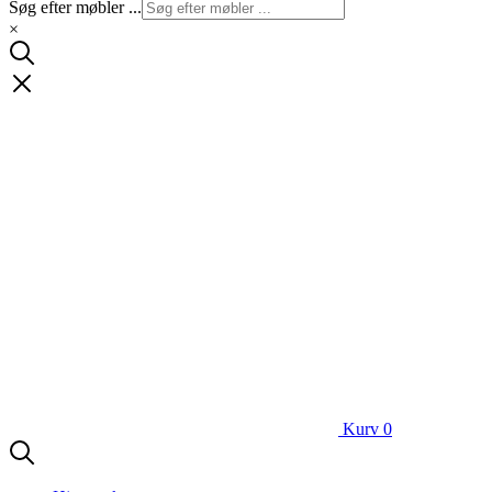
Søg efter møbler ...
×
Kurv
0