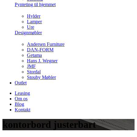
Pynteting til hjemmet
Hylder
Lamper
Ure
Designmøbler
Andersen Furniture
DAN-FORM
Getama
Hans J. Wegner
JMF
Stordal
Stouby Møbler
Outlet
Leasing
Om os
Blog
Kontakt
kontorbord justerbart