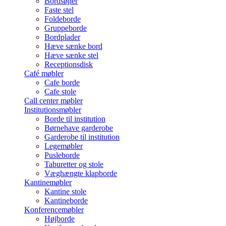
Bordsøjler
Faste stel
Foldeborde
Gruppeborde
Bordplader
Hæve sænke bord
Hæve sænke stel
Receptionsdisk
Café møbler
Cafe borde
Cafe stole
Call center møbler
Institutionsmøbler
Borde til institution
Børnehave garderobe
Garderobe til institution
Legemøbler
Pusleborde
Taburetter og stole
Væghængte klapborde
Kantinemøbler
Kantine stole
Kantineborde
Konferencemøbler
Højborde