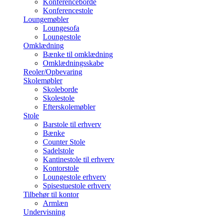
Konferenceborde
Konferencestole
Loungemøbler
Loungesofa
Loungestole
Omklædning
Bænke til omklædning
Omklædningsskabe
Reoler/Opbevaring
Skolemøbler
Skoleborde
Skolestole
Efterskolemøbler
Stole
Barstole til erhverv
Bænke
Counter Stole
Sadelstole
Kantinestole til erhverv
Kontorstole
Loungestole erhverv
Spisestuestole erhverv
Tilbehør til kontor
Armlæn
Undervisning