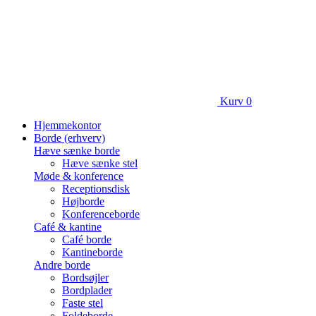
Kurv
0
Hjemmekontor
Borde (erhverv)
Hæve sænke borde
Hæve sænke stel
Møde & konference
Receptionsdisk
Højborde
Konferenceborde
Café & kantine
Café borde
Kantineborde
Andre borde
Bordsøjler
Bordplader
Faste stel
Foldeborde