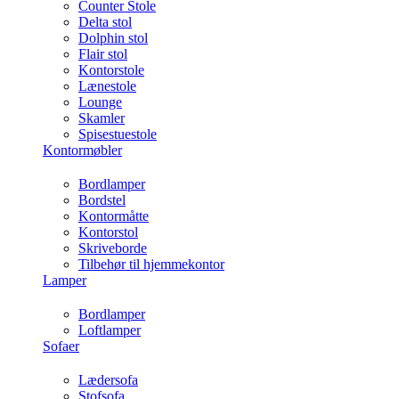
Counter Stole
Delta stol
Dolphin stol
Flair stol
Kontorstole
Lænestole
Lounge
Skamler
Spisestuestole
Kontormøbler
Bordlamper
Bordstel
Kontormåtte
Kontorstol
Skriveborde
Tilbehør til hjemmekontor
Lamper
Bordlamper
Loftlamper
Sofaer
Lædersofa
Stofsofa