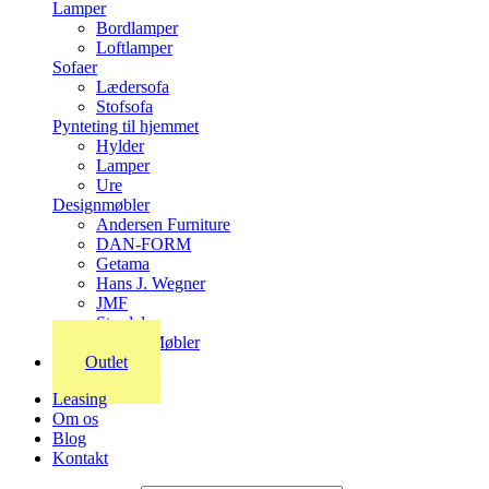
Lamper
Bordlamper
Loftlamper
Sofaer
Lædersofa
Stofsofa
Pynteting til hjemmet
Hylder
Lamper
Ure
Designmøbler
Andersen Furniture
DAN-FORM
Getama
Hans J. Wegner
JMF
Stordal
Stouby Møbler
Outlet
Leasing
Om os
Blog
Kontakt