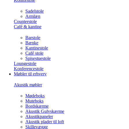
Kontorstole
Sadelstole
Armlæn
Counterstole
Café & kantine
Barstole
Bænke
Kantinestole
Café stole
Spisestuestole
Loungestole
Konferencestole
Møbler til erhverv
Akustik møbler
Mødeboks
Muteboks
Bordskærme
Akustik Gulvskærme
Akustikpaneler
Akustik plader til loft
Skillevægge