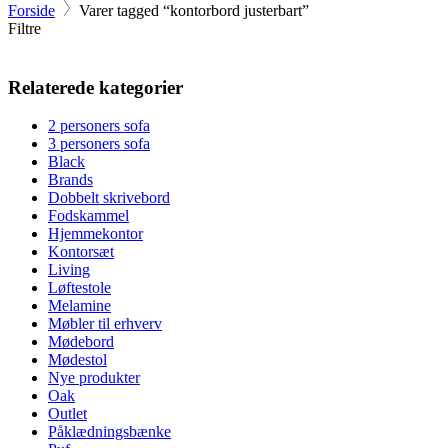
Forside
Varer tagged “kontorbord justerbart”
Filtre
Relaterede kategorier
2 personers sofa
3 personers sofa
Black
Brands
Dobbelt skrivebord
Fodskammel
Hjemmekontor
Kontorsæt
Living
Løftestole
Melamine
Møbler til erhverv
Mødebord
Mødestol
Nye produkter
Oak
Outlet
Påklædningsbænke