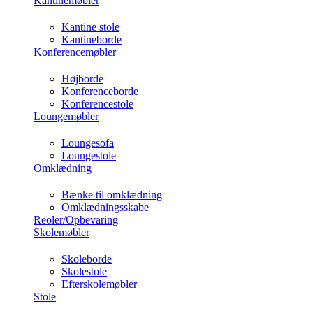
Kantinemøbler
Kantine stole
Kantineborde
Konferencemøbler
Højborde
Konferenceborde
Konferencestole
Loungemøbler
Loungesofa
Loungestole
Omklædning
Bænke til omklædning
Omklædningsskabe
Reoler/Opbevaring
Skolemøbler
Skoleborde
Skolestole
Efterskolemøbler
Stole