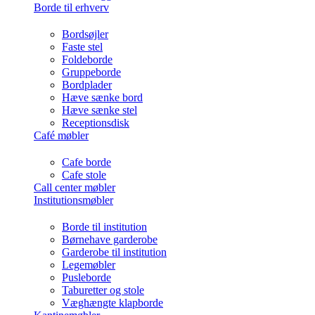
Borde til erhverv
Bordsøjler
Faste stel
Foldeborde
Gruppeborde
Bordplader
Hæve sænke bord
Hæve sænke stel
Receptionsdisk
Café møbler
Cafe borde
Cafe stole
Call center møbler
Institutionsmøbler
Borde til institution
Børnehave garderobe
Garderobe til institution
Legemøbler
Pusleborde
Taburetter og stole
Væghængte klapborde