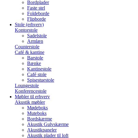
Bordplader
Faste stel
Foldeborde
Flipborde
Stole (erhverv)
Kontorstole
Sadelstole
Armlæn
Counterstole
Café & kantine
Barstole
Bænke
Kantinestole
Café stole
Spisestuestole
Loungestole
Konferencestole
Møbler til erhverv
Akustik møbler
Mødeboks
Muteboks
Bordskærme
Akustik Gulvskærme
Akustikpaneler
Akustik plader til loft