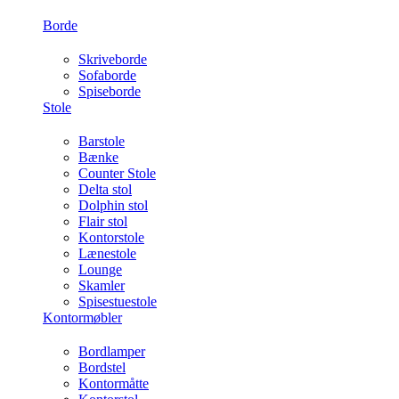
Borde
Skriveborde
Sofaborde
Spiseborde
Stole
Barstole
Bænke
Counter Stole
Delta stol
Dolphin stol
Flair stol
Kontorstole
Lænestole
Lounge
Skamler
Spisestuestole
Kontormøbler
Bordlamper
Bordstel
Kontormåtte