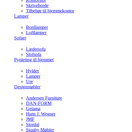
Kontorstol
Skriveborde
Tilbehør til hjemmekontor
Lamper
Bordlamper
Loftlamper
Sofaer
Lædersofa
Stofsofa
Pynteting til hjemmet
Hylder
Lamper
Ure
Designmøbler
Andersen Furniture
DAN-FORM
Getama
Hans J. Wegner
JMF
Stordal
Stouby Møbler