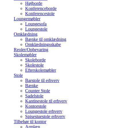
Højborde
Konferenceborde
Konferencestole
Loungemøbler
Loungesofa
Loungestole
Omklædning
Bænke til omklædning
Omklædningsskabe
Reoler/Opbevaring
Skolemøbler
Skoleborde
Skolestole
Efterskolemøbler
Stole
Barstole til erhverv
Bænke
Counter Stole
Sadelstole
Kantinestole til erhverv
Kontorstole
Loungestole erhverv
Spisestuestole erhverv
Tilbehør til kontor
Armlæn