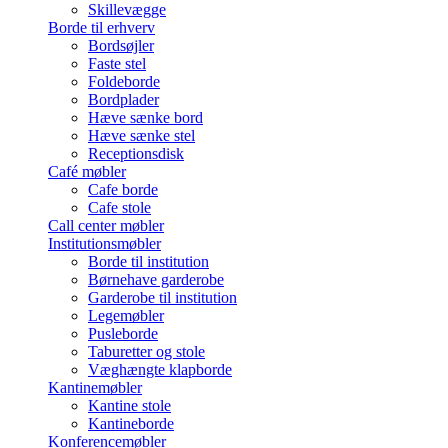
Skillevægge
Borde til erhverv
Bordsøjler
Faste stel
Foldeborde
Bordplader
Hæve sænke bord
Hæve sænke stel
Receptionsdisk
Café møbler
Cafe borde
Cafe stole
Call center møbler
Institutionsmøbler
Borde til institution
Børnehave garderobe
Garderobe til institution
Legemøbler
Pusleborde
Taburetter og stole
Væghængte klapborde
Kantinemøbler
Kantine stole
Kantineborde
Konferencemøbler