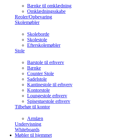
Bænke til omklædning
Omklædningsskabe
Reoler/Opbevaring
Skolemøbler
Skoleborde
Skolestole
Efterskolemøbler
Stole
Barstole til erhverv
Bænke
Counter Stole
Sadelstole
Kantinestole til erhverv
Kontorstole
Loungestole erhverv
Spisestuestole erhverv
Tilbehør til kontor
Armlæn
Undervisning
Whiteboards
Møbler til hjemmet