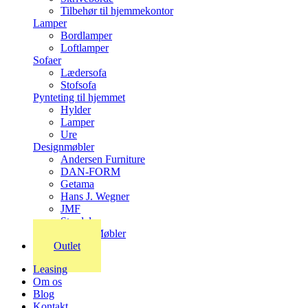
Tilbehør til hjemmekontor
Lamper
Bordlamper
Loftlamper
Sofaer
Lædersofa
Stofsofa
Pynteting til hjemmet
Hylder
Lamper
Ure
Designmøbler
Andersen Furniture
DAN-FORM
Getama
Hans J. Wegner
JMF
Stordal
Stouby Møbler
Outlet
Leasing
Om os
Blog
Kontakt