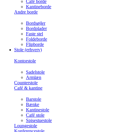
Café borde
Kantineborde
Andre borde
Bordsøjler
Bordplader
Faste stel
Foldeborde
Flipborde
Stole (erhverv)
Kontorstole
Sadelstole
Armlæn
Counterstole
Café & kantine
Barstole
Bænke
Kantinestole
Café stole
Spisestuestole
Loungestole
Konferencestole