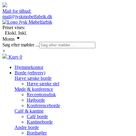
Mail for tilbud:
mail@jyskmobelfabrik.dk
Priser vises:
Ekskl.
Inkl.
Moms
Søg efter møbler ...
×
Kurv
0
Hjemmekontor
Borde (erhverv)
Hæve sænke borde
Hæve sænke stel
Møde & konference
Receptionsdisk
Højborde
Konferenceborde
Café & kantine
Café borde
Kantineborde
Andre borde
Bordsøjler