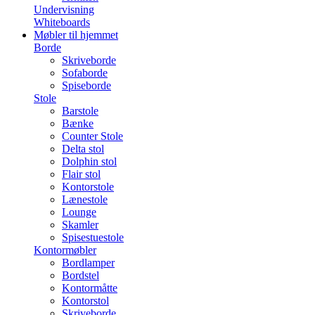
Undervisning
Whiteboards
Møbler til hjemmet
Borde
Skriveborde
Sofaborde
Spiseborde
Stole
Barstole
Bænke
Counter Stole
Delta stol
Dolphin stol
Flair stol
Kontorstole
Lænestole
Lounge
Skamler
Spisestuestole
Kontormøbler
Bordlamper
Bordstel
Kontormåtte
Kontorstol
Skriveborde