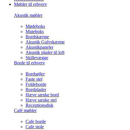
Møbler til erhverv
Akustik møbler
Mødeboks
Muteboks
Bordskærme
Akustik Gulvskærme
Akustikpaneler
Akustik plader til loft
Skillevægge
Borde til erhverv
Bordsøjler
Faste stel
Foldeborde
Bordplader
Hæve sænke bord
Hæve sænke stel
Receptionsdisk
Café møbler
Cafe borde
Cafe stole