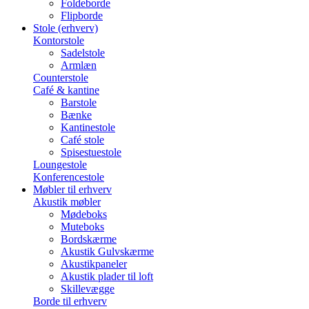
Foldeborde
Flipborde
Stole (erhverv)
Kontorstole
Sadelstole
Armlæn
Counterstole
Café & kantine
Barstole
Bænke
Kantinestole
Café stole
Spisestuestole
Loungestole
Konferencestole
Møbler til erhverv
Akustik møbler
Mødeboks
Muteboks
Bordskærme
Akustik Gulvskærme
Akustikpaneler
Akustik plader til loft
Skillevægge
Borde til erhverv