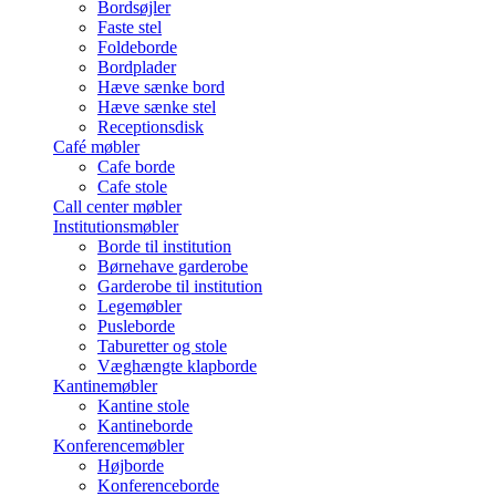
Bordsøjler
Faste stel
Foldeborde
Bordplader
Hæve sænke bord
Hæve sænke stel
Receptionsdisk
Café møbler
Cafe borde
Cafe stole
Call center møbler
Institutionsmøbler
Borde til institution
Børnehave garderobe
Garderobe til institution
Legemøbler
Pusleborde
Taburetter og stole
Væghængte klapborde
Kantinemøbler
Kantine stole
Kantineborde
Konferencemøbler
Højborde
Konferenceborde