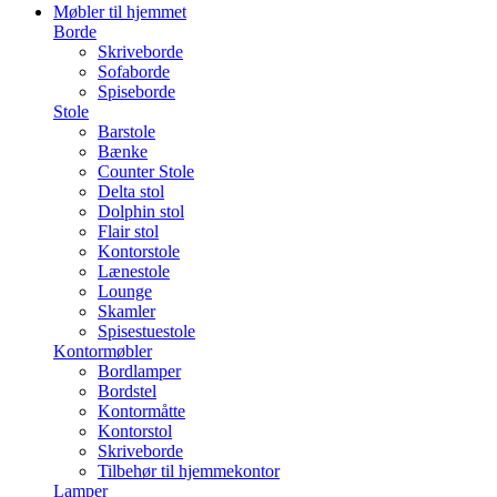
Møbler til hjemmet
Borde
Skriveborde
Sofaborde
Spiseborde
Stole
Barstole
Bænke
Counter Stole
Delta stol
Dolphin stol
Flair stol
Kontorstole
Lænestole
Lounge
Skamler
Spisestuestole
Kontormøbler
Bordlamper
Bordstel
Kontormåtte
Kontorstol
Skriveborde
Tilbehør til hjemmekontor
Lamper