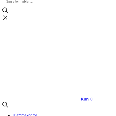
Kurv
0
Hjemmekontor