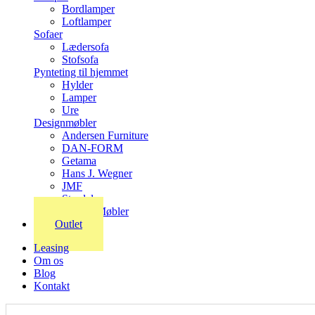
Bordlamper
Loftlamper
Sofaer
Lædersofa
Stofsofa
Pynteting til hjemmet
Hylder
Lamper
Ure
Designmøbler
Andersen Furniture
DAN-FORM
Getama
Hans J. Wegner
JMF
Stordal
Stouby Møbler
Outlet
Leasing
Om os
Blog
Kontakt