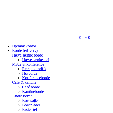
Kurv
0
Hjemmekontor
Borde (erhverv)
Hæve sænke borde
Hæve sænke stel
Møde & konference
Receptionsdisk
Højborde
Konferenceborde
Café & kantine
Café borde
Kantineborde
Andre borde
Bordsøjler
Bordplader
Faste stel