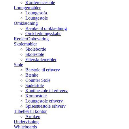
Konferencestole
Loungemøbler
Loungesofa
Loungestole
Omklædning
Bænke til omklædning
Omklædningsskabe
Reoler/Opbevaring
Skolemøbler
Skoleborde
Skolestole
Efterskolemøbler
Stole
Barstole til erhverv
Bænke
Counter Stole
Sadelstole
Kantinestole til erhverv
Kontorstole
Loungestole erhverv
Spisestuestole erhverv
Tilbehør til kontor
Armlæn
Undervisning
Whiteboards