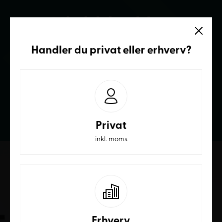
Vi sidder klar
Ring og få et bedre tilbud
Handler du
privat
eller
erhverv
?
70236232
Privat
inkl. moms
Erhverv