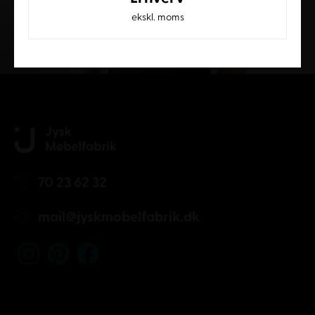
ekskl. moms
Kundeservice
70 23 62 32
mail@jyskmobelfabrik.dk