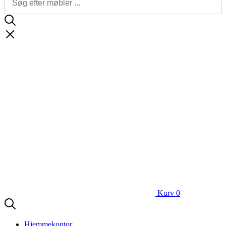
Kurv
0
Hjemmekontor