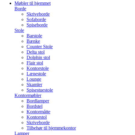
Møbler til hjemmet
Borde
Skriveborde
Sofaborde
Spiseborde
Stole
Barstole
Bænke
Counter Stole
Delta stol
Dolphin stol
Flair stol
Kontorstole
Lænestole
Lounge
Skamler
Spisestuestole
Kontormøbler
Bordlamper
Bordstel
Kontormåtte
Kontorstol
Skriveborde
Tilbehør til hjemmekontor
Lamper