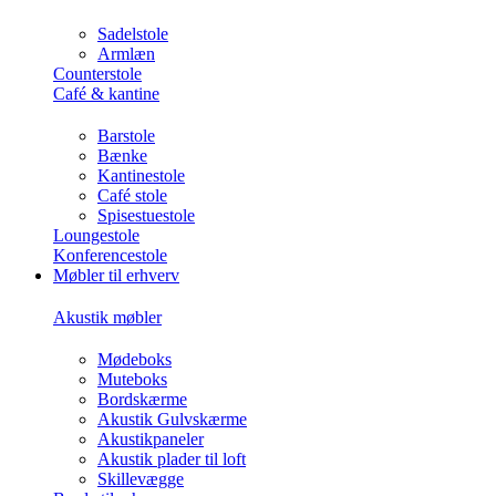
Sadelstole
Armlæn
Counterstole
Café & kantine
Barstole
Bænke
Kantinestole
Café stole
Spisestuestole
Loungestole
Konferencestole
Møbler til erhverv
Akustik møbler
Mødeboks
Muteboks
Bordskærme
Akustik Gulvskærme
Akustikpaneler
Akustik plader til loft
Skillevægge