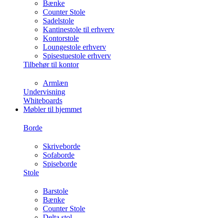
Bænke
Counter Stole
Sadelstole
Kantinestole til erhverv
Kontorstole
Loungestole erhverv
Spisestuestole erhverv
Tilbehør til kontor
Armlæn
Undervisning
Whiteboards
Møbler til hjemmet
Borde
Skriveborde
Sofaborde
Spiseborde
Stole
Barstole
Bænke
Counter Stole
Delta stol