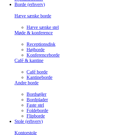
Borde (erhverv)
Hæve sænke borde
Hæve sænke stel
Møde & konference
Receptionsdisk
Højborde
Konferenceborde
Café & kantine
Café borde
Kantineborde
Andre borde
Bordsøjler
Bordplader
Faste stel
Foldeborde
Flipborde
Stole (erhverv)
Kontorstole