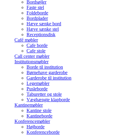
Bordsøjler
Faste stel
Foldeborde
Bordplader
Hæve sænke bord
Hæve sænke stel
Receptionsdisk
Café møbler
Cafe borde
Cafe stole
Call center møbler
Institutionsmøbler
Borde til institution
Børnehave garderobe
Garderobe til institution
Legemøbler
Pusleborde
Taburetter og stole
Væghængte klapborde
Kantinemøbler
Kantine stole
Kantineborde
Konferencemøbler
Højborde
Konferenceborde