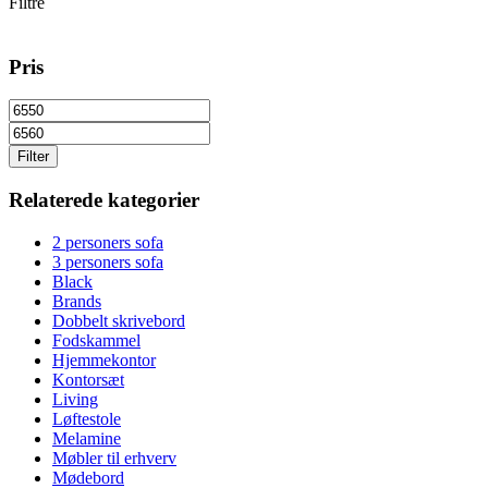
Filtre
Pris
Filter
Relaterede kategorier
2 personers sofa
3 personers sofa
Black
Brands
Dobbelt skrivebord
Fodskammel
Hjemmekontor
Kontorsæt
Living
Løftestole
Melamine
Møbler til erhverv
Mødebord