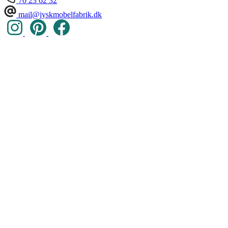
70 23 62 32
mail@jyskmobelfabrik.dk