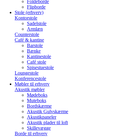
Foldeborde
Flipborde
Stole (erhverv)
Kontorstole
Sadelstole
Armlæn
Counterstole
Café & kantine
Barstole
Bænke
Kantinestole
Café stole
Spisestuestole
Loungestole
Konferencestole
Møbler til erhverv
Akustik møbler
Mødeboks
Muteboks
Bordskærme
Akustik Gulvskærme
Akustikpaneler
Akustik plader til loft
Skillevægge
Borde til erhverv