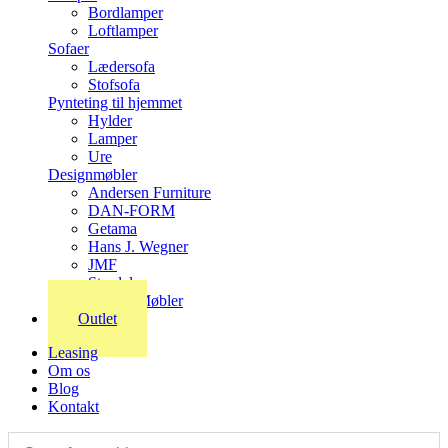
Bordlamper
Loftlamper
Sofaer
Lædersofa
Stofsofa
Pynteting til hjemmet
Hylder
Lamper
Ure
Designmøbler
Andersen Furniture
DAN-FORM
Getama
Hans J. Wegner
JMF
Stordal
Stouby Møbler
Outlet
Leasing
Om os
Blog
Kontakt