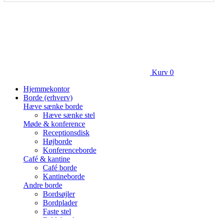
Kurv
0
Hjemmekontor
Borde (erhverv)
Hæve sænke borde
Hæve sænke stel
Møde & konference
Receptionsdisk
Højborde
Konferenceborde
Café & kantine
Café borde
Kantineborde
Andre borde
Bordsøjler
Bordplader
Faste stel