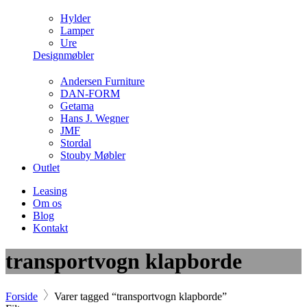
Hylder
Lamper
Ure
Designmøbler
Andersen Furniture
DAN-FORM
Getama
Hans J. Wegner
JMF
Stordal
Stouby Møbler
Outlet
Leasing
Om os
Blog
Kontakt
transportvogn klapborde
Forside
Varer tagged “transportvogn klapborde”