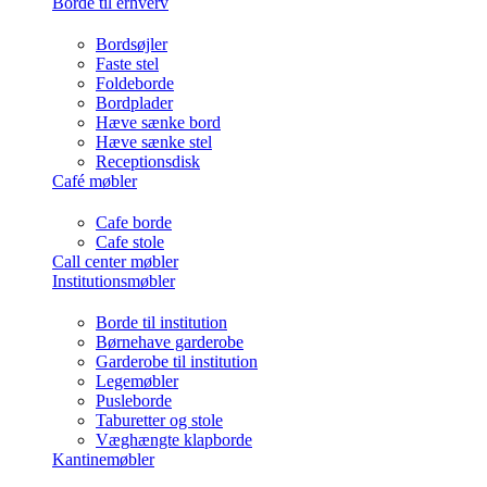
Borde til erhverv
Bordsøjler
Faste stel
Foldeborde
Bordplader
Hæve sænke bord
Hæve sænke stel
Receptionsdisk
Café møbler
Cafe borde
Cafe stole
Call center møbler
Institutionsmøbler
Borde til institution
Børnehave garderobe
Garderobe til institution
Legemøbler
Pusleborde
Taburetter og stole
Væghængte klapborde
Kantinemøbler