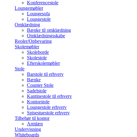
Konferencestole
Loungemøbler
Loungesofa
Loungestole
Omklædning
Bænke til omklædning
Omklædningsskabe
Reoler/Opbevaring
Skolemøbler
Skoleborde
Skolestole
Efterskolemøbler
Stole
Barstole til erhverv
Bænke
Counter Stole
Sadelstole
Kantinestole til erhverv
Kontorstole
Loungestole erhverv
Spisestuestole erhverv
Tilbehør til kontor
Armlæn
Undervisning
Whiteboards