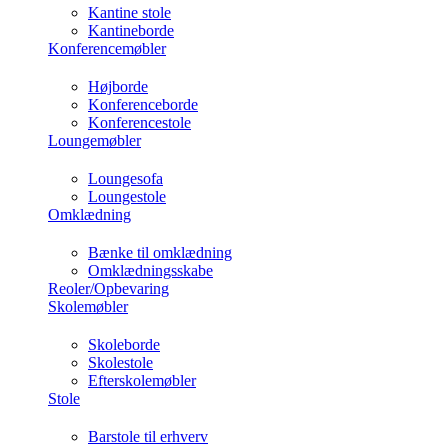
Kantine stole
Kantineborde
Konferencemøbler
Højborde
Konferenceborde
Konferencestole
Loungemøbler
Loungesofa
Loungestole
Omklædning
Bænke til omklædning
Omklædningsskabe
Reoler/Opbevaring
Skolemøbler
Skoleborde
Skolestole
Efterskolemøbler
Stole
Barstole til erhverv