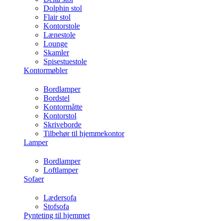
Dolphin stol
Flair stol
Kontorstole
Lænestole
Lounge
Skamler
Spisestuestole
Kontormøbler
Bordlamper
Bordstel
Kontormåtte
Kontorstol
Skriveborde
Tilbehør til hjemmekontor
Lamper
Bordlamper
Loftlamper
Sofaer
Lædersofa
Stofsofa
Pynteting til hjemmet