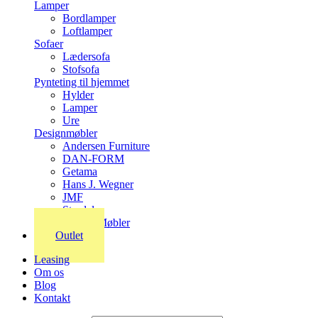
Lamper
Bordlamper
Loftlamper
Sofaer
Lædersofa
Stofsofa
Pynteting til hjemmet
Hylder
Lamper
Ure
Designmøbler
Andersen Furniture
DAN-FORM
Getama
Hans J. Wegner
JMF
Stordal
Stouby Møbler
Outlet
Leasing
Om os
Blog
Kontakt