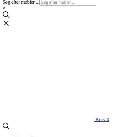
Søg efter møbler ...
×
Kurv
0