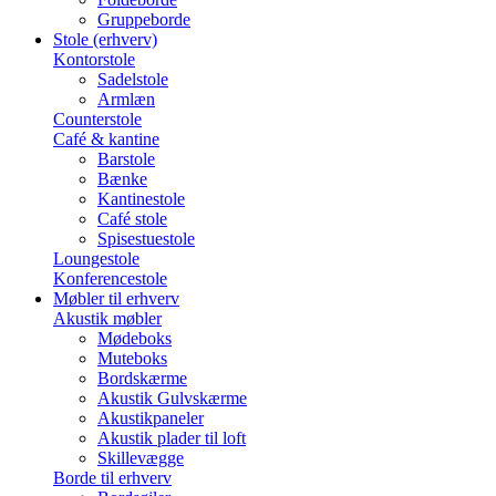
Gruppeborde
Stole (erhverv)
Kontorstole
Sadelstole
Armlæn
Counterstole
Café & kantine
Barstole
Bænke
Kantinestole
Café stole
Spisestuestole
Loungestole
Konferencestole
Møbler til erhverv
Akustik møbler
Mødeboks
Muteboks
Bordskærme
Akustik Gulvskærme
Akustikpaneler
Akustik plader til loft
Skillevægge
Borde til erhverv