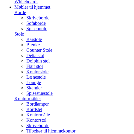
Whiteboards
Møbler til hjemmet
Borde
Skriveborde
Sofaborde
Spiseborde
Stole
Barstole
Bænke
Counter Stole
Delta stol
Dolphin stol
Flair stol
Kontorstole
Lænestole
Lounge
Skamler
Spisestuestole
Kontormøbler
Bordlamper
Bordstel
Kontormåtte
Kontorstol
Skriveborde
Tilbehør til hjemmekontor