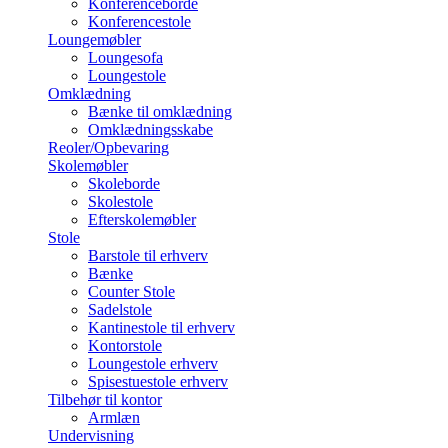
Konferenceborde
Konferencestole
Loungemøbler
Loungesofa
Loungestole
Omklædning
Bænke til omklædning
Omklædningsskabe
Reoler/Opbevaring
Skolemøbler
Skoleborde
Skolestole
Efterskolemøbler
Stole
Barstole til erhverv
Bænke
Counter Stole
Sadelstole
Kantinestole til erhverv
Kontorstole
Loungestole erhverv
Spisestuestole erhverv
Tilbehør til kontor
Armlæn
Undervisning