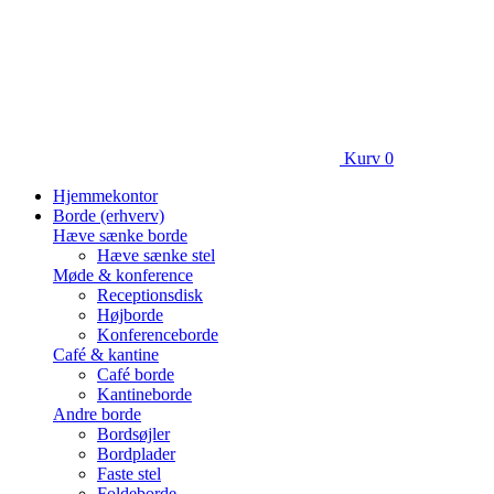
Kurv
0
Hjemmekontor
Borde (erhverv)
Hæve sænke borde
Hæve sænke stel
Møde & konference
Receptionsdisk
Højborde
Konferenceborde
Café & kantine
Café borde
Kantineborde
Andre borde
Bordsøjler
Bordplader
Faste stel
Foldeborde