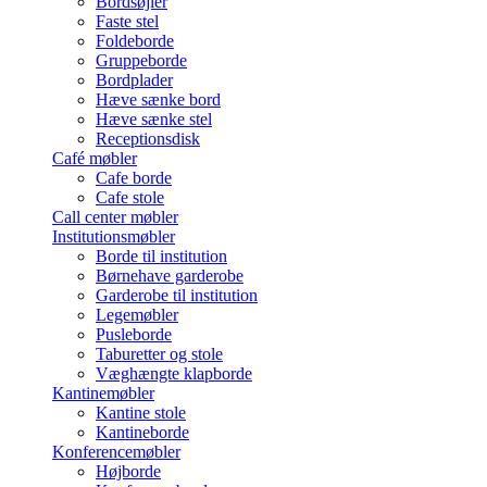
Bordsøjler
Faste stel
Foldeborde
Gruppeborde
Bordplader
Hæve sænke bord
Hæve sænke stel
Receptionsdisk
Café møbler
Cafe borde
Cafe stole
Call center møbler
Institutionsmøbler
Borde til institution
Børnehave garderobe
Garderobe til institution
Legemøbler
Pusleborde
Taburetter og stole
Væghængte klapborde
Kantinemøbler
Kantine stole
Kantineborde
Konferencemøbler
Højborde