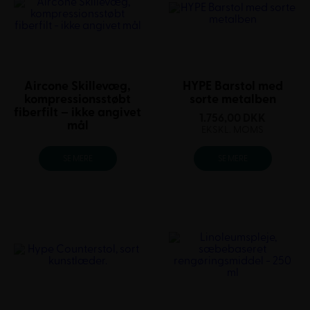
Aircone Skillevæg,
HYPE Barstol med
kompressionsstøbt
sorte metalben
fiberfilt – ikke angivet
1.756,00
DKK
mål
EKSKL. MOMS
SE MERE
SE MERE