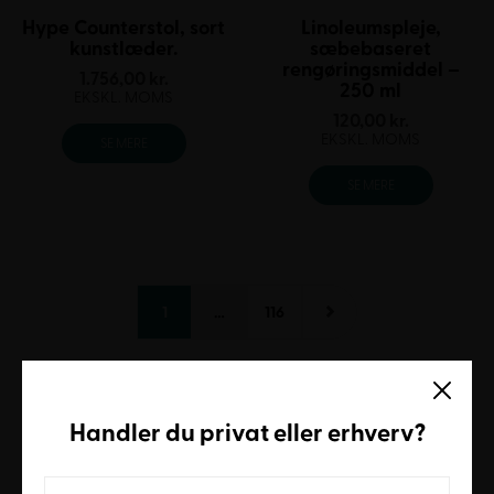
Hype Counterstol, sort
Linoleumspleje,
kunstlæder.
sæbebaseret
rengøringsmiddel –
1.756,00
kr.
250 ml
EKSKL. MOMS
120,00
kr.
EKSKL. MOMS
SE MERE
SE MERE
1
…
116
Handler du
privat
eller
erhverv
?
Når komfort og branding går
hånd i hånd