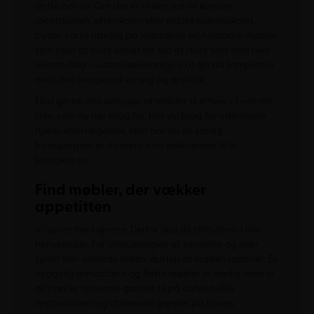
dette behov. Om det er til den travle kantine,
receptionen, efterskolen eller måske klasselokalet,
byder vores udvalg på slidstærke og holdbare møbler,
som tåler at blive udsat for slid af store som små hver
eneste dag – uden nødvendigvis at gå på kompromis
med den øvrige indretning og æstetik.
Find gerne den kategori af møbler til erhverv i venstre
side, som du har brug for. Har du brug for yderligere
hjælp efterfølgende, eller har du en særlig
forespørgsel, er du mere end velkommen til at
kontakte os.
Find møbler, der vækker
appetitten
Vi spiser med øjnene. Derfor skal de stimuleres i alle
henseender. For stimuleringen af sanserne og især
synet sker allerede inden, duften af maden rammer. En
hyggelig atmosfære og flotte møbler er derfor med til
at trække spisende gæster til på caféen eller
restauranten og drikkende gæster på baren.