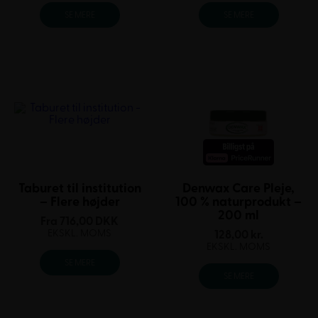
SE MERE
SE MERE
Taburet til institution
Denwax Care Pleje,
– Flere højder
100 % naturprodukt –
200 ml
Fra
716,00
DKK
EKSKL. MOMS
128,00
kr.
EKSKL. MOMS
SE MERE
SE MERE