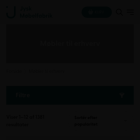
KURV
Møbler til erhverv
Forside
Møbler til erhverv
Filtre
Viser 1–12 af 1381
Sortér efter
Sorteret
popularitet
resultater
efter
popularitet