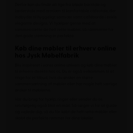
Derfor kan du finde alt lige fra bløde barstole og
læderstole med armlæn til komfortable cafestole, der
indbyder til hyggeligt samvær samt caféborde i enkle
elegante designs. Vi hjælper gerne med at
sammensætte de helt rette møbler, så rammerne for
den gode stemning er perfekte.
Køb dine møbler til erhverv online
hos Jysk Møbelfabrik
Bliv inspireret i vores online univers og køb dine møbler
til erhverv direkte hos os. Du er også velkommen til at
ringe for et tilbud, hvis du ønsker en større
sammensætning af møbler eller har nogle helt særlige
ønsker til møblerne.
Har du brug for hjælp, ringer eller sender du os
selvfølgelig også blot en mail. Så sørger vi for at guide
og vejlede dig, så du får købt de helt rette møbler eller
skabt de perfekte rammer for dine lokaler.