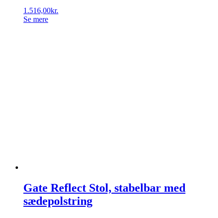
1.516,00
kr.
Se mere
Gate Reflect Stol, stabelbar med
sædepolstring