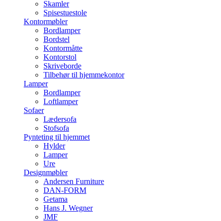
Skamler
Spisestuestole
Kontormøbler
Bordlamper
Bordstel
Kontormåtte
Kontorstol
Skriveborde
Tilbehør til hjemmekontor
Lamper
Bordlamper
Loftlamper
Sofaer
Lædersofa
Stofsofa
Pynteting til hjemmet
Hylder
Lamper
Ure
Designmøbler
Andersen Furniture
DAN-FORM
Getama
Hans J. Wegner
JMF