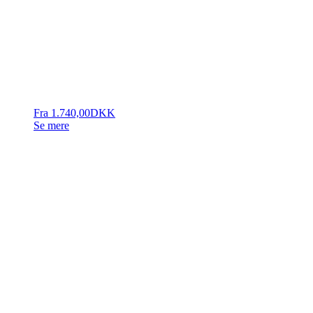
Fra
1.740,00
DKK
Se mere