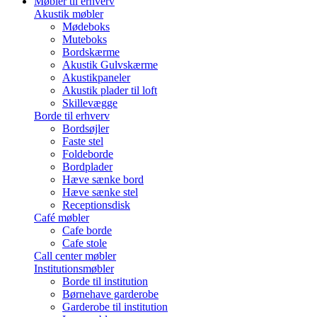
Møbler til erhverv
Akustik møbler
Mødeboks
Muteboks
Bordskærme
Akustik Gulvskærme
Akustikpaneler
Akustik plader til loft
Skillevægge
Borde til erhverv
Bordsøjler
Faste stel
Foldeborde
Bordplader
Hæve sænke bord
Hæve sænke stel
Receptionsdisk
Café møbler
Cafe borde
Cafe stole
Call center møbler
Institutionsmøbler
Borde til institution
Børnehave garderobe
Garderobe til institution