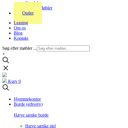
Stordal
Stouby Møbler
Outlet
Leasing
Om os
Blog
Kontakt
Søg efter møbler ...
×
Kurv
0
Hjemmekontor
Borde (erhverv)
Hæve sænke borde
Hæve sænke stel