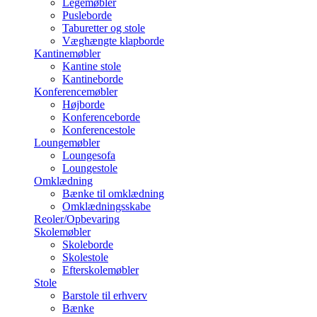
Legemøbler
Pusleborde
Taburetter og stole
Væghængte klapborde
Kantinemøbler
Kantine stole
Kantineborde
Konferencemøbler
Højborde
Konferenceborde
Konferencestole
Loungemøbler
Loungesofa
Loungestole
Omklædning
Bænke til omklædning
Omklædningsskabe
Reoler/Opbevaring
Skolemøbler
Skoleborde
Skolestole
Efterskolemøbler
Stole
Barstole til erhverv
Bænke