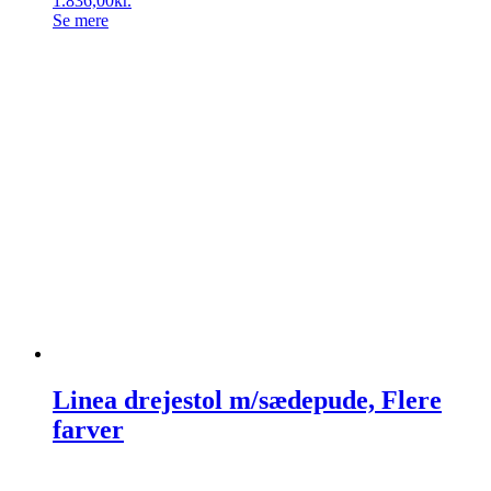
1.836,00
kr.
Se mere
Linea drejestol m/sædepude, Flere
farver