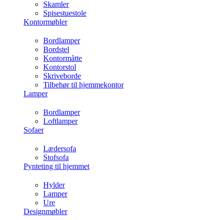
Skamler
Spisestuestole
Kontormøbler
Bordlamper
Bordstel
Kontormåtte
Kontorstol
Skriveborde
Tilbehør til hjemmekontor
Lamper
Bordlamper
Loftlamper
Sofaer
Lædersofa
Stofsofa
Pynteting til hjemmet
Hylder
Lamper
Ure
Designmøbler