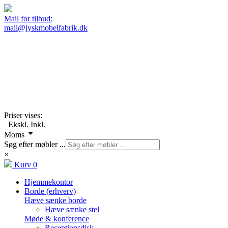
Mail for tilbud:
mail@jyskmobelfabrik.dk
Priser vises:
Ekskl.
Inkl.
Moms
Søg efter møbler ...
×
Kurv
0
Hjemmekontor
Borde (erhverv)
Hæve sænke borde
Hæve sænke stel
Møde & konference
Receptionsdisk