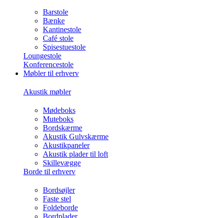
Barstole
Bænke
Kantinestole
Café stole
Spisestuestole
Loungestole
Konferencestole
Møbler til erhverv
Akustik møbler
Mødeboks
Muteboks
Bordskærme
Akustik Gulvskærme
Akustikpaneler
Akustik plader til loft
Skillevægge
Borde til erhverv
Bordsøjler
Faste stel
Foldeborde
Bordplader