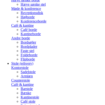
Hæve sænke borde
Hæve sænke stel
Møde & konference
Receptionsdisk
Højborde
Konferenceborde
Café & kantine
Café borde
Kantineborde
Andre borde
Bordsøjler
Bordplader
Faste stel
Foldeborde
Flipborde
Stole (erhverv)
Kontorstole
Sadelstole
Armlæn
Counterstole
Café & kantine
Barstole
Bænke
Kantinestole
Café stole