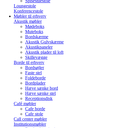
Spisestuestole
Loungestole
Konferencestole
Møbler til erhverv
Akustik møbler
Mødeboks
Muteboks
Bordskærme
Akustik Gulvskærme
Akustikpaneler
Akustik plader til loft
Skillevægge
Borde til erhverv
Bordsøjler
Faste stel
Foldeborde
Bordplader
Hæve sænke bord
Hæve sænke stel
Receptionsdisk
Café møbler
Cafe borde
Cafe stole
Call center møbler
Institutionsmøbler