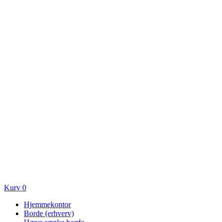
Kurv
0
Hjemmekontor
Borde (erhverv)