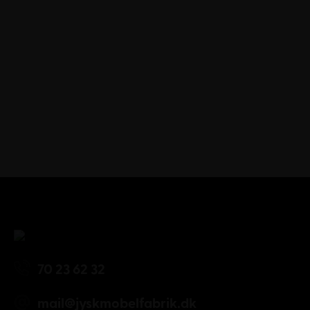
Kundeservice
70 23 62 32
mail@jyskmobelfabrik.dk