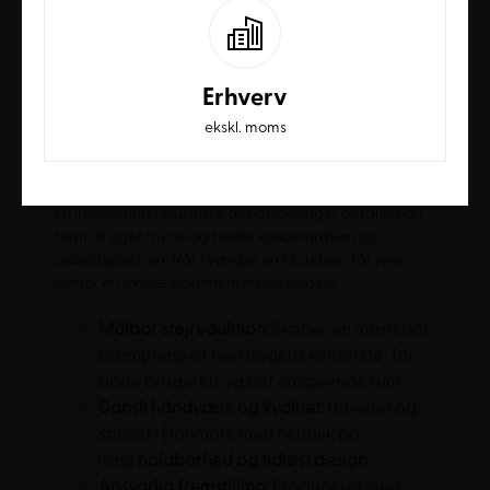
Mutebox akustikrammer og
bord-/gulvskærme
– til visuel og akustisk
afskærmning ved den enkelte
Erhverv
arbejdsplads
ekskl. moms
Hvorfor vælge en Mutebox til jeres
virksomhed?
En investering i akustiske designløsninger betaler sig i
form af øget trivsel og bedre koncentration på
arbejdspladsen. Når I vælger en Mutebox, får jeres
kontor en række dokumenterede fordele:
Målbar støjreduktion:
Skaber en mærkbar
dæmpning af hverdagens kontorstøj for
både brugeren og det omgivende rum.
Dansk håndværk og kvalitet:
Udviklet og
samlet i Danmark med henblik på
lang
holdbarhed og tidløst design.
Ansvarlig fremstilling:
Produceret med