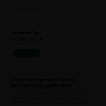
Mutebox One.
Fra
75.995,00
DKK
EKSKL. MOMS
SE MERE
Dansk design og ansvarlig
produktion bag Mutebox
Siden 2019 har Mutebox haft ét mål: at skabe et
sundere arbejdsmiljø gennem gennemtænkte
indretningsløsninger. Boksene designes, udvikles og