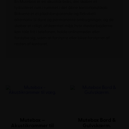
En Mutebox er en akustisk boks, der skaber et
lydisoleret rum i rummet i det åbne kontorlandskab.
Boksene er et pladsbesparende og fleksibelt
alternativ til dyre og permanente ombygninger, og de
skaber et roligt, afskærmet miljø, hvor medarbejderne
kan tale frit i telefonen, holde onlinemøder eller
fordybe sig, uden at forstyrre eller blive forstyrret af
resten af kontoret.
Mutebox –
Mutebox Bord &
Akustikrammer til
Gulvskærm.