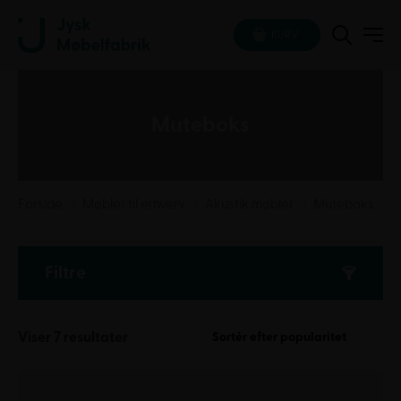
KURV
Muteboks
Forside
Møbler til erhverv
Akustik møbler
Muteboks
Filtre
Sorteret
Viser 7 resultater
Sortér efter popularitet
efter
popularitet