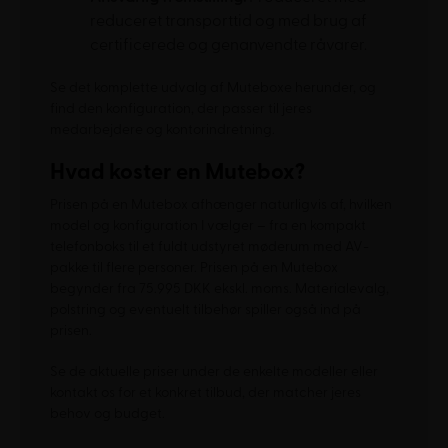
reduceret transporttid og med brug af
certificerede og genanvendte råvarer.
Se det komplette udvalg af Muteboxe herunder, og
find den konfiguration, der passer til jeres
medarbejdere og kontorindretning.
Hvad koster en Mutebox?
Prisen på en Mutebox afhænger naturligvis af, hvilken
model og konfiguration I vælger – fra en kompakt
telefonboks til et fuldt udstyret møderum med AV-
pakke til flere personer. Prisen på en Mutebox
begynder fra 75.995 DKK ekskl. moms. Materialevalg,
polstring og eventuelt tilbehør spiller også ind på
prisen.
Se de aktuelle priser under de enkelte modeller eller
kontakt os for et konkret tilbud, der matcher jeres
behov og budget.