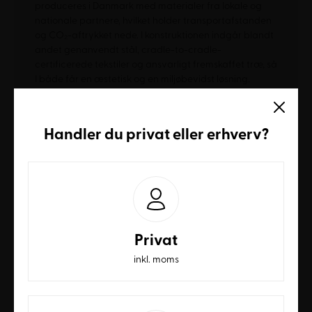
produceres i Danmark med materialer fra lokale og
nationale partnere, hvilket holder transportafstanden
og CO₂-aftrykket nede. I konstruktionen indgår blandt
andet genanvendt stål, cradle-to-cradle-
certificerede tekstiler og ansvarligt fremskaffet træ, så
I både får en æstetisk og en miljøbevidst løsning.
Mutebox-serien: fra telefonboks til
fuldt møderum
Handler du
privat
eller
erhverv
?
Sortimentet dækker et bredt spænd af behov:
Mutebox One
– telefonboks til ét enkelt,
uforstyrret rum til fortrolige opkald
Mutebox Work
– arbejdsrum med
integreret hæve-sænke-bord til dyb
Privat
fordybelse
inkl. moms
Mutebox Meet
(Connect/Creative/Conference)
– plug-
and-play-møderum til 2-8 personer med
skærm, kamera og mikrofon indbygget