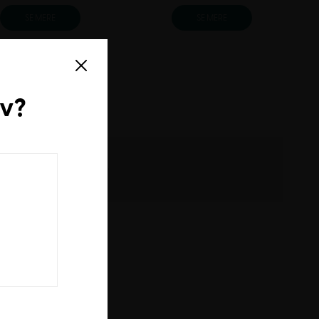
SE MERE
SE MERE
rv
?
alg af
konferencemøbler
.