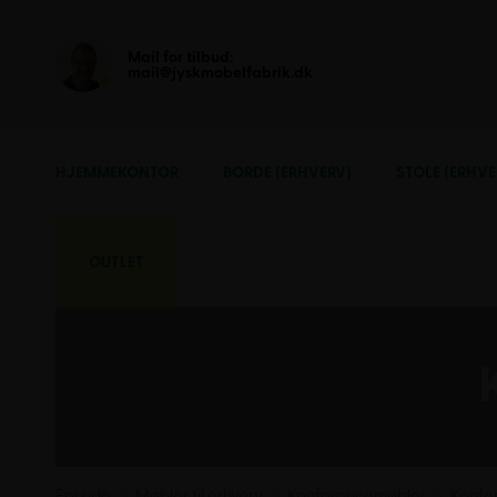
Mail for tilbud:
mail@jyskmobelfabrik.dk
HJEMMEKONTOR
BORDE (ERHVERV)
STOLE (ERHVE
OUTLET
Forside
Møbler til erhverv
Konferencemøbler
Konfer