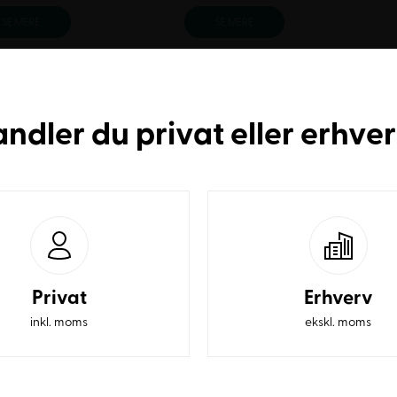
SE MERE
SE MERE
1
…
5
andler du
privat
eller
erhve
å vores
mindre konferenceborde
,
konferencestole
eller hele vores udv
Privat
Erhverv
inkl. moms
ekskl. moms