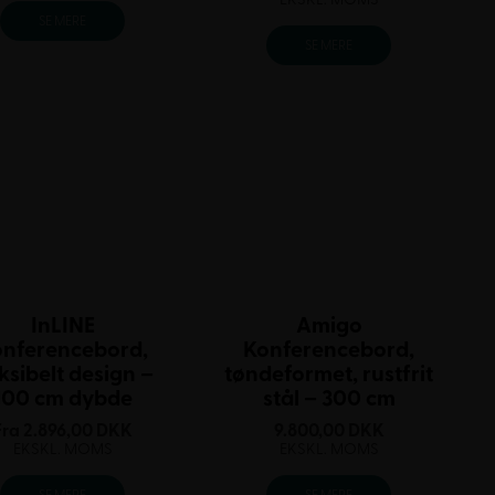
SE MERE
SE MERE
InLINE
Amigo
onferencebord,
Konferencebord,
eksibelt design –
tøndeformet, rustfrit
100 cm dybde
stål – 300 cm
Fra
2.896,00
DKK
9.800,00
DKK
EKSKL. MOMS
EKSKL. MOMS