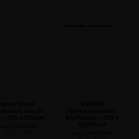
Sortér efter popularitet
Nova Wood
SQUARE
debord, massiv
Konferencebord,
k – 280 x 120 cm
bådformet – 400 x
110/90 cm
Fra
8.000,00
DKK
EKSKL. MOMS
Fra
7.600,00
DKK
EKSKL. MOMS