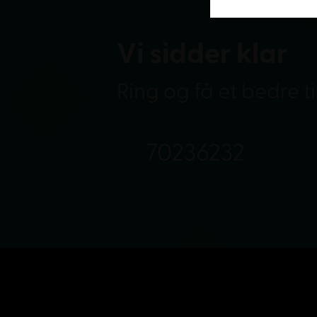
Vi sidder klar
Ring og få et bedre t
70236232