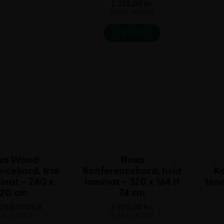
2.328,00
kr.
EKSKL. MOMS
SE MERE
va Wood
Nova
ncebord, træ
Konferencebord, hvid
K
inat – 240 x
laminat – 320 x 164 H
tønd
120 cm
74 cm
.280,00
DKK
5.795,00
kr.
SKL. MOMS
EKSKL. MOMS