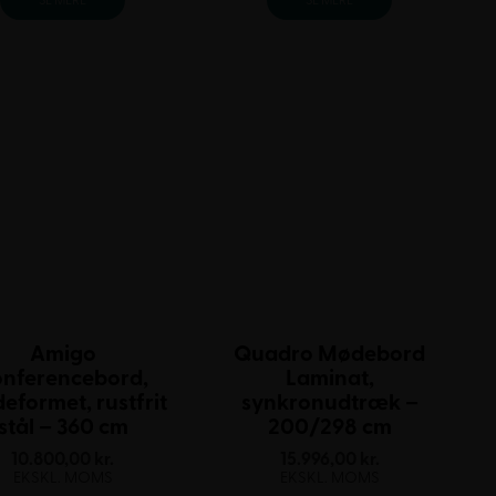
SE MERE
SE MERE
Amigo
Quadro Mødebord
onferencebord,
Laminat,
eformet, rustfrit
synkronudtræk –
stål – 360 cm
200/298 cm
10.800,00
kr.
15.996,00
kr.
EKSKL. MOMS
EKSKL. MOMS