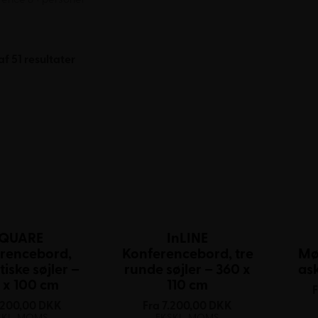
Sorteret
af 51 resultater
efter
popularitet
QUARE
InLINE
rencebord,
Konferencebord, tre
Mø
iske søjler –
runde søjler – 360 x
as
 x 100 cm
110 cm
.200,00
DKK
Fra
7.200,00
DKK
SKL. MOMS
EKSKL. MOMS