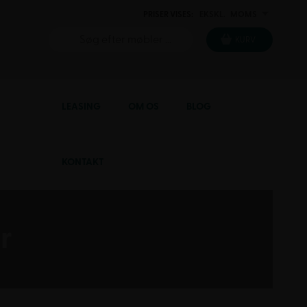
PRISER VISES:
EKSKL.
MOMS
INKL.
KURV
LEASING
OM OS
BLOG
KONTAKT
r