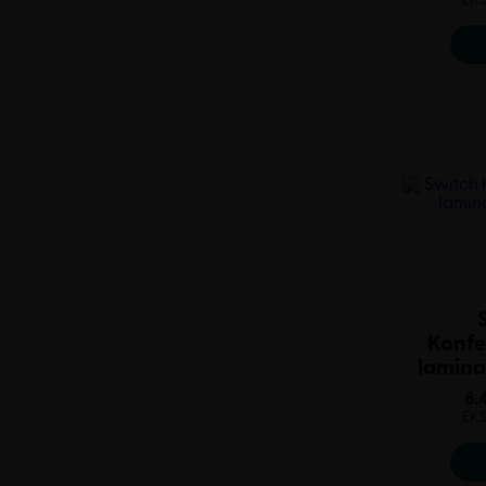
Konfe
lamina
8.
EK