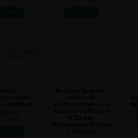
SE MERE
SE MERE
Switch
Rotérbar Netboks,
rencebord,
elboks til
K
t – Ø 180 cm
konferencebord – H
fl
103 mm x L 340 mm x
400,00
kr.
B 122 mm
SKL. MOMS
(hulstørrelse 323 mm
x 104 mm)
SE MERE