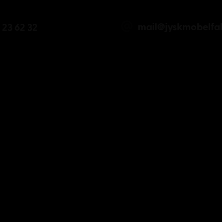
mail@jyskmobelfab
 23 62 32