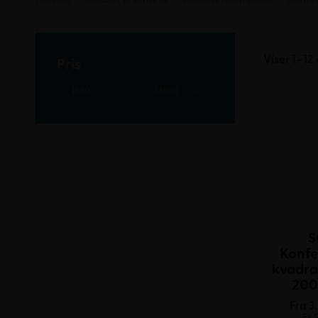
Viser 1–12 
Pris
S
Konfe
kvadrat
200
Fra
3
EK