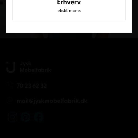
Erhverv
ekskl. moms
Kundeservice
70 23 62 32
mail@jyskmobelfabrik.dk