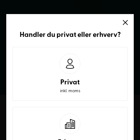
Vi sidder klar
Handler du
privat
eller
erhverv
?
Ring og få et bedre tilbud
70236232
Privat
inkl. moms