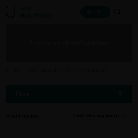
KURV
6-trins synkronfunktion
Forside
Varer tagged “6-trins synkronfunktion”
Filtre
Viser 1 resultat
Sortér efter popularitet