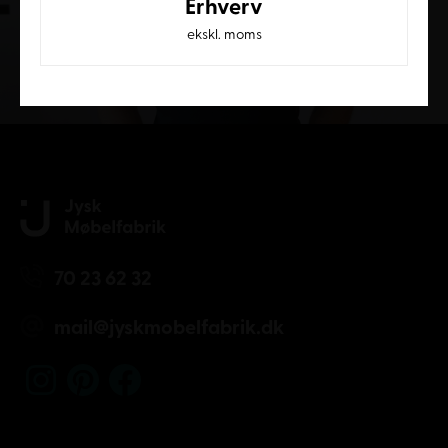
Erhverv
ekskl. moms
Kundeservice
70 23 62 32
mail@jyskmobelfabrik.dk