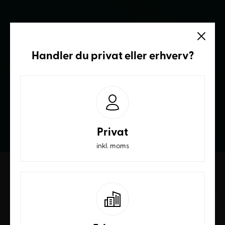
Vi sidder klar
Handler du
privat
eller
erhverv
?
Ring og få et bedre tilbud
70236232
Privat
inkl. moms