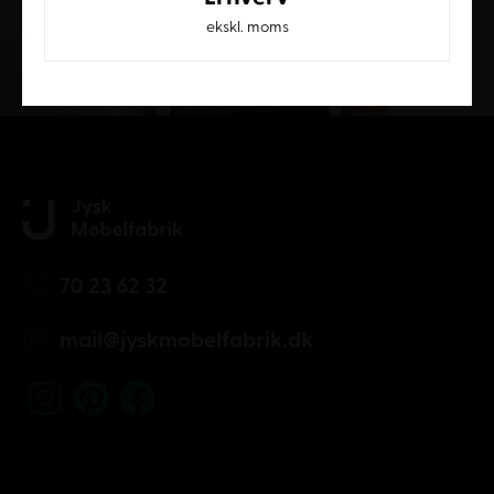
ekskl. moms
Kundeservice
70 23 62 32
mail@jyskmobelfabrik.dk