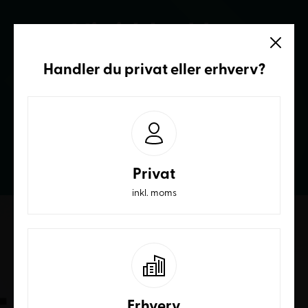
Vi sidder klar
Ring og få et bedre tilbud
Handler du
privat
eller
erhverv
?
70236232
Privat
inkl. moms
Erhverv