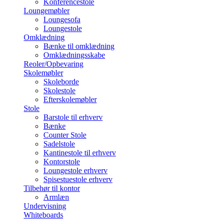
Konferencestole
Loungemøbler
Loungesofa
Loungestole
Omklædning
Bænke til omklædning
Omklædningsskabe
Reoler/Opbevaring
Skolemøbler
Skoleborde
Skolestole
Efterskolemøbler
Stole
Barstole til erhverv
Bænke
Counter Stole
Sadelstole
Kantinestole til erhverv
Kontorstole
Loungestole erhverv
Spisestuestole erhverv
Tilbehør til kontor
Armlæn
Undervisning
Whiteboards