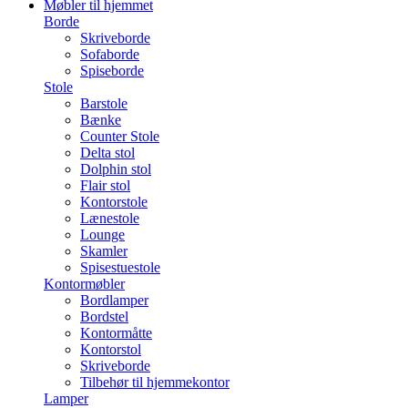
Møbler til hjemmet
Borde
Skriveborde
Sofaborde
Spiseborde
Stole
Barstole
Bænke
Counter Stole
Delta stol
Dolphin stol
Flair stol
Kontorstole
Lænestole
Lounge
Skamler
Spisestuestole
Kontormøbler
Bordlamper
Bordstel
Kontormåtte
Kontorstol
Skriveborde
Tilbehør til hjemmekontor
Lamper