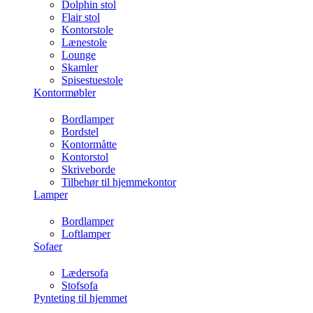
Dolphin stol
Flair stol
Kontorstole
Lænestole
Lounge
Skamler
Spisestuestole
Kontormøbler
Bordlamper
Bordstel
Kontormåtte
Kontorstol
Skriveborde
Tilbehør til hjemmekontor
Lamper
Bordlamper
Loftlamper
Sofaer
Lædersofa
Stofsofa
Pynteting til hjemmet