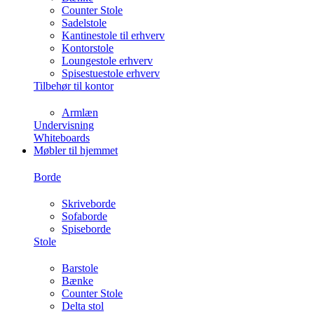
Counter Stole
Sadelstole
Kantinestole til erhverv
Kontorstole
Loungestole erhverv
Spisestuestole erhverv
Tilbehør til kontor
Armlæn
Undervisning
Whiteboards
Møbler til hjemmet
Borde
Skriveborde
Sofaborde
Spiseborde
Stole
Barstole
Bænke
Counter Stole
Delta stol