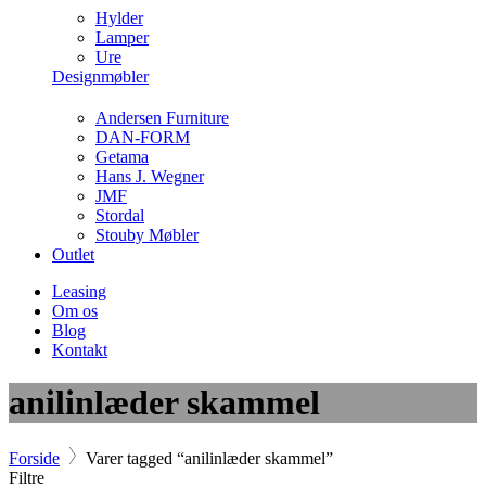
Hylder
Lamper
Ure
Designmøbler
Andersen Furniture
DAN-FORM
Getama
Hans J. Wegner
JMF
Stordal
Stouby Møbler
Outlet
Leasing
Om os
Blog
Kontakt
anilinlæder skammel
Forside
Varer tagged “anilinlæder skammel”
Filtre