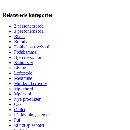
Relaterede kategorier
2 personers sofa
3 personers sofa
Black
Brands
Dobbelt skrivebord
Fodskammel
Hjemmekontor
Kontorsæt
Living
Løftestole
Melamine
Møbler til erhverv
Mødebord
Mødestol
Nye produkter
Oak
Outlet
Påklædningsbænke
Puf
Rundt spisebord