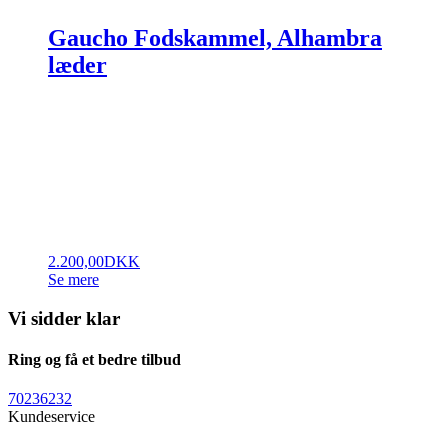
Gaucho Fodskammel, Alhambra
læder
2.200,00
DKK
Se mere
Vi sidder klar
Ring og få et bedre tilbud
70236232
Kundeservice