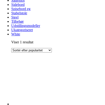
Sadelstol
Sidebord
Spisebord eg
Stabelstole
Steel
Tilbehør
Udstillingsmodeller
Ukategoriseret
White
Viser 1 resultat