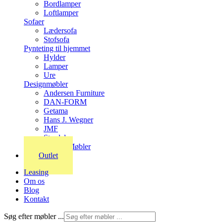
Bordlamper
Loftlamper
Sofaer
Lædersofa
Stofsofa
Pynteting til hjemmet
Hylder
Lamper
Ure
Designmøbler
Andersen Furniture
DAN-FORM
Getama
Hans J. Wegner
JMF
Stordal
Stouby Møbler
Outlet
Leasing
Om os
Blog
Kontakt
Søg efter møbler ...