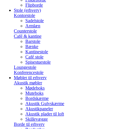
Flipborde
Stole (erhverv)
Kontorstole
Sadelstole
Armlæn
Counterstole
Café & kantine
Barstole
Bænke
Kantinestole
Café stole
Spisestuestole
Loungestole
Konferencestole
Møbler til erhverv
Akustik møbler
Mødeboks
Muteboks
Bordskærme
Akustik Gulvskærme
Akustikpaneler
Akustik plader til loft
Skillevægge
Borde til erhverv