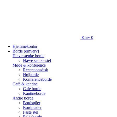
Kurv
0
Hjemmekontor
Borde (erhverv)
Hæve sænke borde
Hæve sænke stel
Møde & konference
Receptionsdisk
Højborde
Konferenceborde
Café & kantine
Café borde
Kantineborde
Andre borde
Bordsøjler
Bordplader
Faste stel
Foldeborde