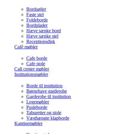
Bordsøjler
Faste stel
Foldeborde
Bordplader
Hæve sænke bord
Hæve sænke stel
Receptionsdisk
Café møbler
Cafe borde
Cafe stole
Call center møbler
Institutionsmøbler
Borde til institution
Børnehave garderobe
Garderobe til institution
Legemøbler
Pusleborde
Taburetter og stole
Væghængte klapborde
Kantinemøbler