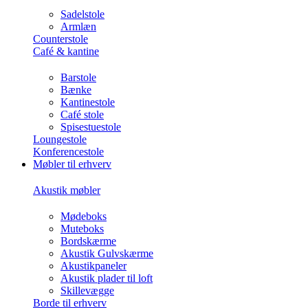
Sadelstole
Armlæn
Counterstole
Café & kantine
Barstole
Bænke
Kantinestole
Café stole
Spisestuestole
Loungestole
Konferencestole
Møbler til erhverv
Akustik møbler
Mødeboks
Muteboks
Bordskærme
Akustik Gulvskærme
Akustikpaneler
Akustik plader til loft
Skillevægge
Borde til erhverv