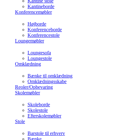
Kantine stole
Kantineborde
Konferencemøbler
Højborde
Konferenceborde
Konferencestole
Loungemøbler
Loungesofa
Loungestole
Omklædning
Bænke til omklædning
Omklædningsskabe
Reoler/Opbevaring
Skolemøbler
Skoleborde
Skolestole
Efterskolemøbler
Stole
Barstole til erhverv
Bænke