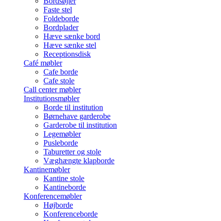
Bordsøjler
Faste stel
Foldeborde
Bordplader
Hæve sænke bord
Hæve sænke stel
Receptionsdisk
Café møbler
Cafe borde
Cafe stole
Call center møbler
Institutionsmøbler
Borde til institution
Børnehave garderobe
Garderobe til institution
Legemøbler
Pusleborde
Taburetter og stole
Væghængte klapborde
Kantinemøbler
Kantine stole
Kantineborde
Konferencemøbler
Højborde
Konferenceborde