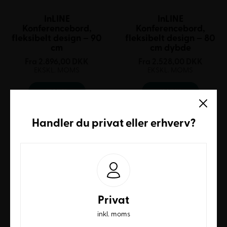
InLINE
InLINE
Konferencebord,
Konferencebord,
fleksibelt design – 90
fleksibelt design – 80
cm
cm dybde
Fra
2.896,00
DKK
Fra
2.528,00
DKK
EKSKL. MOMS
EKSKL. MOMS
SE MERE
SE MERE
Handler du
privat
eller
erhverv
?
Privat
InLINE
inkl. moms
InLINE
Konferencebord,
Konferencebord,