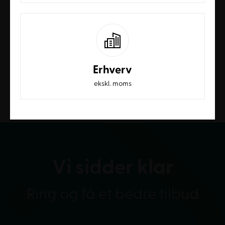
fleksibelt design – 70
fleksibelt design – 60
cm dybde
cm dybde
Fra
2.448,00
DKK
Fra
2.396,00
DKK
EKSKL. MOMS
EKSKL. MOMS
SE MERE
SE MERE
Erhverv
ekskl. moms
Vi sidder klar
Ring og få et bedre tilbud