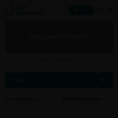
KURV
designmøbler kontor
Forside
Varer tagged “designmøbler kontor”
Filtre
Sorteret
Viser 8 resultater
Sortér efter popularitet
efter
popularitet