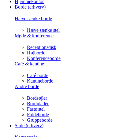
Hjemmekontor
Borde (erhverv)
Hæve sænke borde
Hæve sænke stel
Møde & konference
Receptionsdisk
Højborde
Konferenceborde
Café & kantine
Café borde
Kantineborde
Andre borde
Bordsøjler
Bordplader
Faste stel
Foldeborde
Gruppeborde
Stole (erhverv)