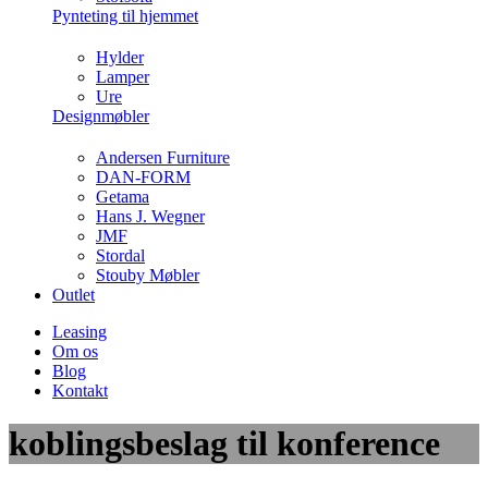
Pynteting til hjemmet
Hylder
Lamper
Ure
Designmøbler
Andersen Furniture
DAN-FORM
Getama
Hans J. Wegner
JMF
Stordal
Stouby Møbler
Outlet
Leasing
Om os
Blog
Kontakt
koblingsbeslag til konference