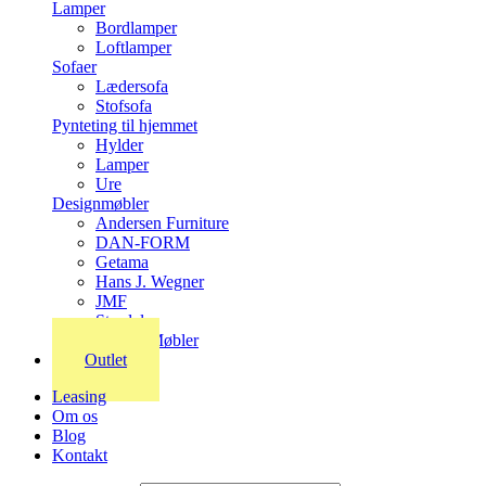
Lamper
Bordlamper
Loftlamper
Sofaer
Lædersofa
Stofsofa
Pynteting til hjemmet
Hylder
Lamper
Ure
Designmøbler
Andersen Furniture
DAN-FORM
Getama
Hans J. Wegner
JMF
Stordal
Stouby Møbler
Outlet
Leasing
Om os
Blog
Kontakt