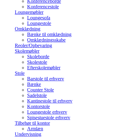
Konferenceborde
Konferencestole
Loungemøbler
Loungesofa
Loungestole
Omklædning
Bænke til omklædning
Omklædningsskabe
Reoler/Opbevaring
Skolemøbler
Skoleborde
Skolestole
Efterskolemøbler
Stole
Barstole til erhverv
Bænke
Counter Stole
Sadelstole
Kantinestole til erhverv
Kontorstole
Loungestole erhverv
Spisestuestole erhverv
Tilbehør til kontor
Armlæn
Undervisning