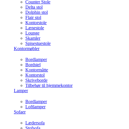
Counter Stole
Delta stol
Dolphin stol
Flair stol
Kontorstole
Lænestole
Lounge
Skamler
Spisestuestole
Kontormøbler
Bordlamper
Bordstel
Kontormåtte
Kontorstol
Skriveborde
Tilbehør til hjemmekontor
Lamper
Bordlamper
Loftlamper
Sofaer
Lædersofa
Stofsofa