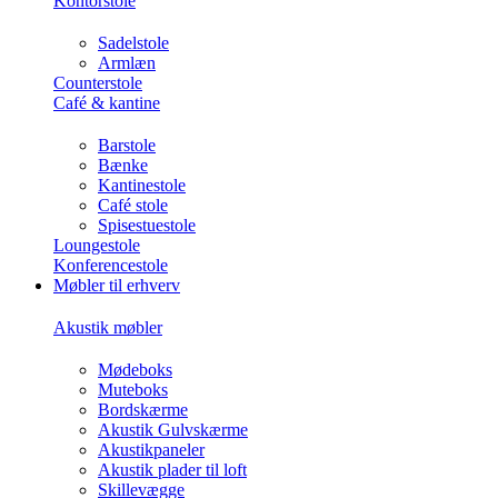
Kontorstole
Sadelstole
Armlæn
Counterstole
Café & kantine
Barstole
Bænke
Kantinestole
Café stole
Spisestuestole
Loungestole
Konferencestole
Møbler til erhverv
Akustik møbler
Mødeboks
Muteboks
Bordskærme
Akustik Gulvskærme
Akustikpaneler
Akustik plader til loft
Skillevægge