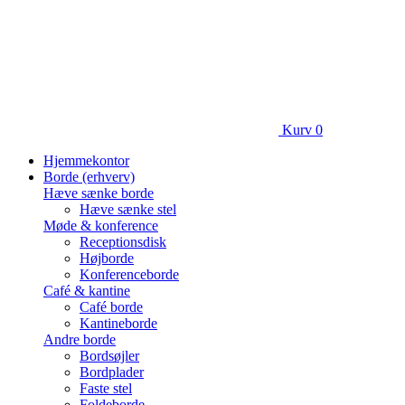
Kurv
0
Hjemmekontor
Borde (erhverv)
Hæve sænke borde
Hæve sænke stel
Møde & konference
Receptionsdisk
Højborde
Konferenceborde
Café & kantine
Café borde
Kantineborde
Andre borde
Bordsøjler
Bordplader
Faste stel
Foldeborde