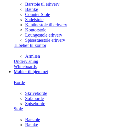
Barstole til erhverv
Bænke
Counter Stole
Sadelstole
Kantinestole til erhverv
Kontorstole
Loungestole erhverv
Spisestuestole erhverv
Tilbehør til kontor
Armlæn
Undervisning
Whiteboards
Møbler til hjemmet
Borde
Skriveborde
Sofaborde
Spiseborde
Stole
Barstole
Bænke