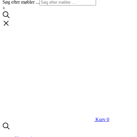
Søg efter møbler ...
×
Kurv
0