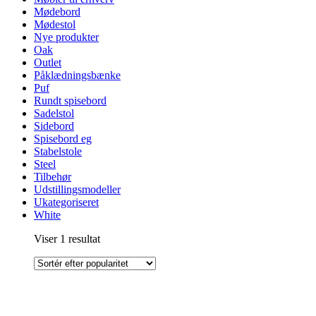
Mødebord
Mødestol
Nye produkter
Oak
Outlet
Påklædningsbænke
Puf
Rundt spisebord
Sadelstol
Sidebord
Spisebord eg
Stabelstole
Steel
Tilbehør
Udstillingsmodeller
Ukategoriseret
White
Viser 1 resultat