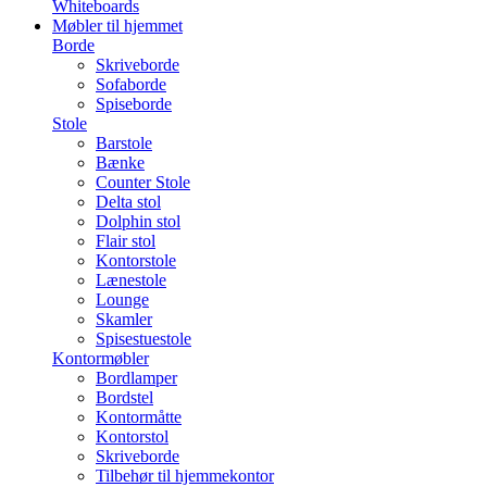
Whiteboards
Møbler til hjemmet
Borde
Skriveborde
Sofaborde
Spiseborde
Stole
Barstole
Bænke
Counter Stole
Delta stol
Dolphin stol
Flair stol
Kontorstole
Lænestole
Lounge
Skamler
Spisestuestole
Kontormøbler
Bordlamper
Bordstel
Kontormåtte
Kontorstol
Skriveborde
Tilbehør til hjemmekontor