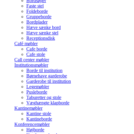
Bordsøjler
Faste stel
Foldeborde
Gruppeborde
Bordplader
Hæve sænke bord
Hæve sænke stel
Receptionsdisk
Café møbler
Cafe borde
Cafe stole
Call center møbler
Institutionsmøbler
Borde til institution
Børnehave garderobe
Garderobe til institution
Legemøbler
Pusleborde
Taburetter og stole
Væghængte klapborde
Kantinemøbler
Kantine stole
Kantineborde
Konferencemøbler
Højborde