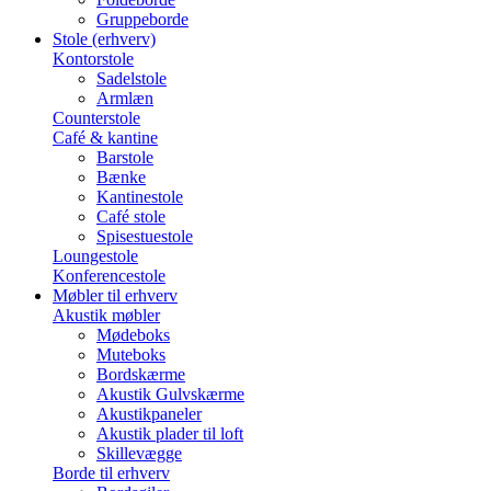
Gruppeborde
Stole (erhverv)
Kontorstole
Sadelstole
Armlæn
Counterstole
Café & kantine
Barstole
Bænke
Kantinestole
Café stole
Spisestuestole
Loungestole
Konferencestole
Møbler til erhverv
Akustik møbler
Mødeboks
Muteboks
Bordskærme
Akustik Gulvskærme
Akustikpaneler
Akustik plader til loft
Skillevægge
Borde til erhverv