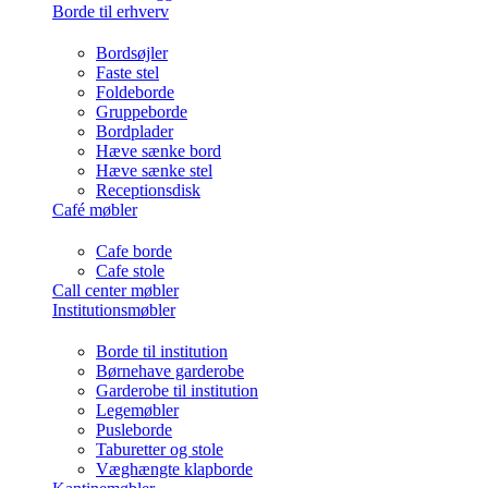
Borde til erhverv
Bordsøjler
Faste stel
Foldeborde
Gruppeborde
Bordplader
Hæve sænke bord
Hæve sænke stel
Receptionsdisk
Café møbler
Cafe borde
Cafe stole
Call center møbler
Institutionsmøbler
Borde til institution
Børnehave garderobe
Garderobe til institution
Legemøbler
Pusleborde
Taburetter og stole
Væghængte klapborde