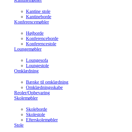
Kantinemøbler
Kantine stole
Kantineborde
Konferencemøbler
Højborde
Konferenceborde
Konferencestole
Loungemøbler
Loungesofa
Loungestole
Omklædning
Bænke til omklædning
Omklædningsskabe
Reoler/Opbevaring
Skolemøbler
Skoleborde
Skolestole
Efterskolemøbler
Stole