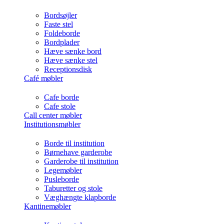
Bordsøjler
Faste stel
Foldeborde
Bordplader
Hæve sænke bord
Hæve sænke stel
Receptionsdisk
Café møbler
Cafe borde
Cafe stole
Call center møbler
Institutionsmøbler
Borde til institution
Børnehave garderobe
Garderobe til institution
Legemøbler
Pusleborde
Taburetter og stole
Væghængte klapborde
Kantinemøbler