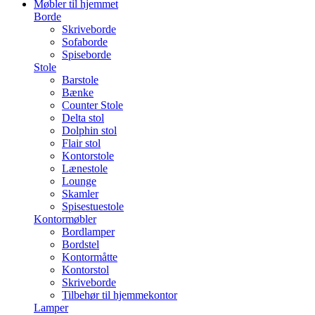
Møbler til hjemmet
Borde
Skriveborde
Sofaborde
Spiseborde
Stole
Barstole
Bænke
Counter Stole
Delta stol
Dolphin stol
Flair stol
Kontorstole
Lænestole
Lounge
Skamler
Spisestuestole
Kontormøbler
Bordlamper
Bordstel
Kontormåtte
Kontorstol
Skriveborde
Tilbehør til hjemmekontor
Lamper