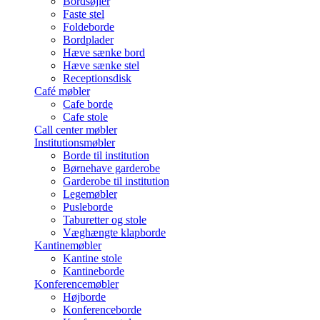
Bordsøjler
Faste stel
Foldeborde
Bordplader
Hæve sænke bord
Hæve sænke stel
Receptionsdisk
Café møbler
Cafe borde
Cafe stole
Call center møbler
Institutionsmøbler
Borde til institution
Børnehave garderobe
Garderobe til institution
Legemøbler
Pusleborde
Taburetter og stole
Væghængte klapborde
Kantinemøbler
Kantine stole
Kantineborde
Konferencemøbler
Højborde
Konferenceborde