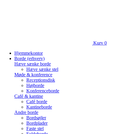
Kurv
0
Hjemmekontor
Borde (erhverv)
Hæve sænke borde
Hæve sænke stel
Møde & konference
Receptionsdisk
Højborde
Konferenceborde
Café & kantine
Café borde
Kantineborde
Andre borde
Bordsøjler
Bordplader
Faste stel
Foldeborde