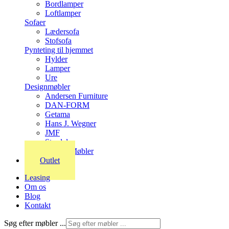
Bordlamper
Loftlamper
Sofaer
Lædersofa
Stofsofa
Pynteting til hjemmet
Hylder
Lamper
Ure
Designmøbler
Andersen Furniture
DAN-FORM
Getama
Hans J. Wegner
JMF
Stordal
Stouby Møbler
Outlet
Leasing
Om os
Blog
Kontakt
Søg efter møbler ...