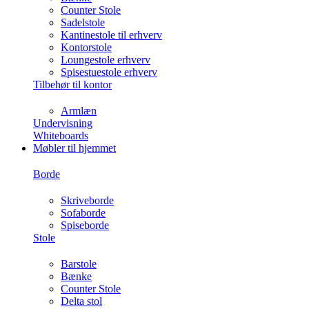
Counter Stole
Sadelstole
Kantinestole til erhverv
Kontorstole
Loungestole erhverv
Spisestuestole erhverv
Tilbehør til kontor
Armlæn
Undervisning
Whiteboards
Møbler til hjemmet
Borde
Skriveborde
Sofaborde
Spiseborde
Stole
Barstole
Bænke
Counter Stole
Delta stol