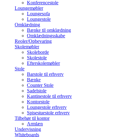
Konferencestole
Loungemøbler
Loungesofa
Loungestole
Omklædning
Bænke til omklædning
Omklædningsskabe
Reoler/Opbevaring
Skolemøbler
Skoleborde
Skolestole
Efterskolemøbler
Stole
Barstole til erhverv
Bænke
Counter Stole
Sadelstole
Kantinestole til erhverv
Kontorstole
Loungestole erhverv
Spisestuestole erhverv
Tilbehør til kontor
Armlæn
Undervisning
Whiteboards