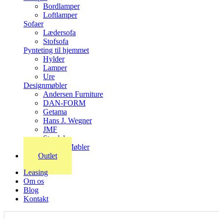
Bordlamper
Loftlamper
Sofaer
Lædersofa
Stofsofa
Pynteting til hjemmet
Hylder
Lamper
Ure
Designmøbler
Andersen Furniture
DAN-FORM
Getama
Hans J. Wegner
JMF
Stordal
Stouby Møbler
Outlet
Leasing
Om os
Blog
Kontakt