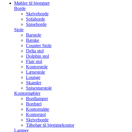
Møbler til hjemmet
Borde
Skriveborde
Sofaborde
Spiseborde
Stole
Barstole
Bænke
Counter Stole
Delta stol
Dolphin stol
Flair stol
Kontorstole
Lænestole
Lounge
Skamler
Spisestuestole
Kontormøbler
Bordlamper
Bordstel
Kontormåtte
Kontorstol
Skriveborde
Tilbehør til hjemmekontor
Lamper