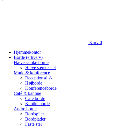
Kurv
0
Hjemmekontor
Borde (erhverv)
Hæve sænke borde
Hæve sænke stel
Møde & konference
Receptionsdisk
Højborde
Konferenceborde
Café & kantine
Café borde
Kantineborde
Andre borde
Bordsøjler
Bordplader
Faste stel