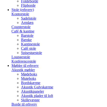
Foldeborde
Flipborde
Stole (erhverv)
Kontorstole
Sadelstole
Armlæn
Counterstole
Café & kantine
Barstole
Bænke
Kantinestole
Café stole
Spisestuestole
Loungestole
Konferencestole
Møbler til erhverv
Akustik møbler
Mødeboks
Muteboks
Bordskærme
Akustik Gulvskærme
Akustikpaneler
Akustik plader til loft
Skillevægge
Borde til erhverv