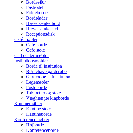
Bordsøjler
Faste stel
Foldeborde
Bordplader
Hæve sænke bord
Hæve sænke stel
Receptionsdisk
Café møbler
Cafe borde
Cafe stole
Call center møbler
Institutionsmøbler
Borde til institution
Børnehave garderobe
Garderobe til institution
Legemøbler
Pusleborde
Taburetter og stole
Væghængte klapborde
Kantinemøbler
Kantine stole
Kantineborde
Konferencemøbler
Højborde
Konferenceborde