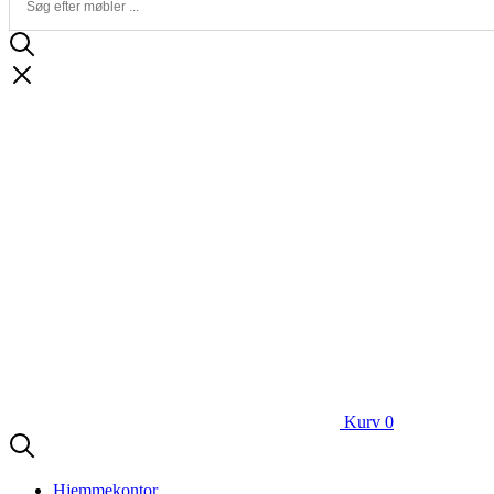
Kurv
0
Hjemmekontor