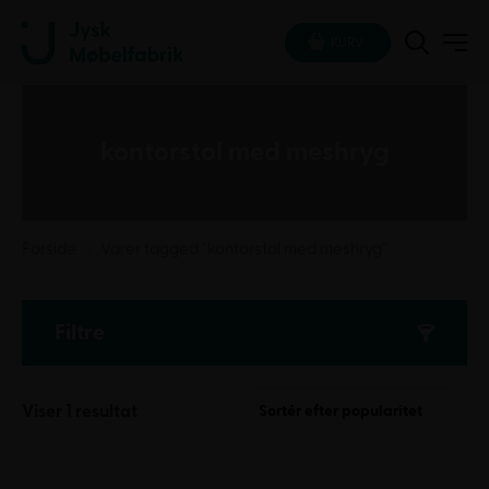
KURV
kontorstol med meshryg
Forside
Varer tagged “kontorstol med meshryg”
Filtre
Viser 1 resultat
Sortér efter popularitet