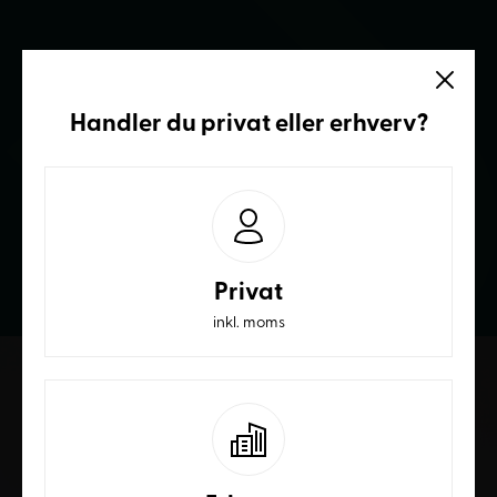
Vi sidder klar
Handler du
privat
eller
erhverv
?
Ring og få et bedre tilbud
70236232
Privat
inkl. moms