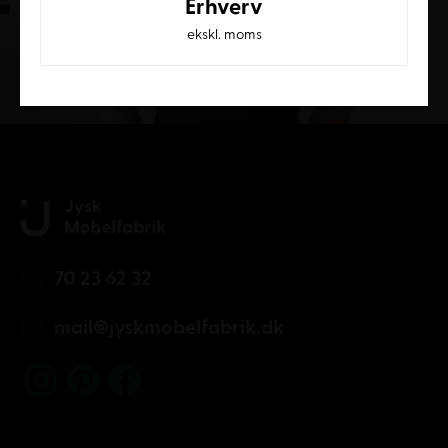
Erhverv
ekskl. moms
Kundeservice
70 23 62 32
mail@jyskmobelfabrik.dk