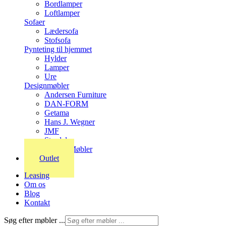
Bordlamper
Loftlamper
Sofaer
Lædersofa
Stofsofa
Pynteting til hjemmet
Hylder
Lamper
Ure
Designmøbler
Andersen Furniture
DAN-FORM
Getama
Hans J. Wegner
JMF
Stordal
Stouby Møbler
Outlet
Leasing
Om os
Blog
Kontakt
Søg efter møbler ...