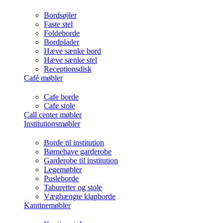
Bordsøjler
Faste stel
Foldeborde
Bordplader
Hæve sænke bord
Hæve sænke stel
Receptionsdisk
Café møbler
Cafe borde
Cafe stole
Call center møbler
Institutionsmøbler
Borde til institution
Børnehave garderobe
Garderobe til institution
Legemøbler
Pusleborde
Taburetter og stole
Væghængte klapborde
Kantinemøbler