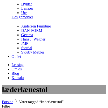
Hylder
Lamper
Ure
Designmøbler
Andersen Furniture
DAN-FORM
Getama
Hans J. Wegner
JMF
Stordal
Stouby Møbler
Outlet
Leasing
Om os
Blog
Kontakt
læderlænestol
Forside
Varer tagged “læderlænestol”
Filtre