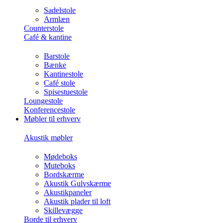
Sadelstole
Armlæn
Counterstole
Café & kantine
Barstole
Bænke
Kantinestole
Café stole
Spisestuestole
Loungestole
Konferencestole
Møbler til erhverv
Akustik møbler
Mødeboks
Muteboks
Bordskærme
Akustik Gulvskærme
Akustikpaneler
Akustik plader til loft
Skillevægge
Borde til erhverv