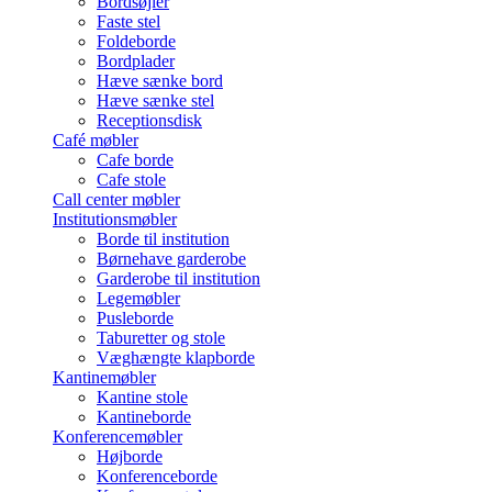
Bordsøjler
Faste stel
Foldeborde
Bordplader
Hæve sænke bord
Hæve sænke stel
Receptionsdisk
Café møbler
Cafe borde
Cafe stole
Call center møbler
Institutionsmøbler
Borde til institution
Børnehave garderobe
Garderobe til institution
Legemøbler
Pusleborde
Taburetter og stole
Væghængte klapborde
Kantinemøbler
Kantine stole
Kantineborde
Konferencemøbler
Højborde
Konferenceborde