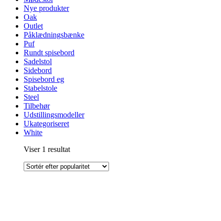
Nye produkter
Oak
Outlet
Påklædningsbænke
Puf
Rundt spisebord
Sadelstol
Sidebord
Spisebord eg
Stabelstole
Steel
Tilbehør
Udstillingsmodeller
Ukategoriseret
White
Viser 1 resultat