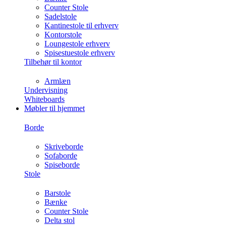
Counter Stole
Sadelstole
Kantinestole til erhverv
Kontorstole
Loungestole erhverv
Spisestuestole erhverv
Tilbehør til kontor
Armlæn
Undervisning
Whiteboards
Møbler til hjemmet
Borde
Skriveborde
Sofaborde
Spiseborde
Stole
Barstole
Bænke
Counter Stole
Delta stol