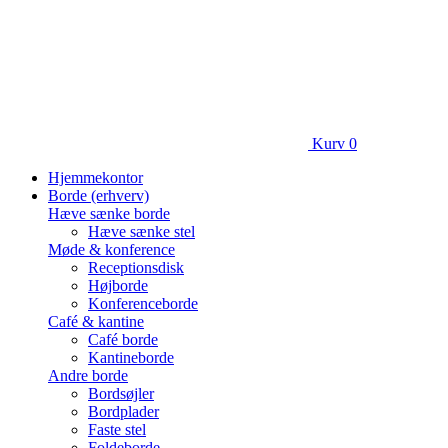
Kurv
0
Hjemmekontor
Borde (erhverv)
Hæve sænke borde
Hæve sænke stel
Møde & konference
Receptionsdisk
Højborde
Konferenceborde
Café & kantine
Café borde
Kantineborde
Andre borde
Bordsøjler
Bordplader
Faste stel
Foldeborde