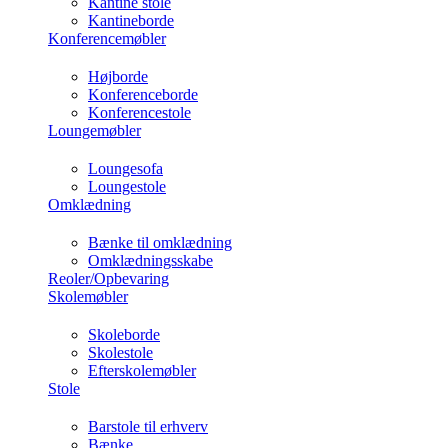
Kantine stole
Kantineborde
Konferencemøbler
Højborde
Konferenceborde
Konferencestole
Loungemøbler
Loungesofa
Loungestole
Omklædning
Bænke til omklædning
Omklædningsskabe
Reoler/Opbevaring
Skolemøbler
Skoleborde
Skolestole
Efterskolemøbler
Stole
Barstole til erhverv
Bænke