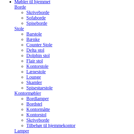
Møbler til hjemmet
Borde
Skriveborde
Sofaborde
Spiseborde
Stole
Barstole
Bænke
Counter Stole
Delta stol
Dolphin stol
Flair stol
Kontorstole
Lænestole
Lounge
Skamler
Spisestuestole
Kontormøbler
Bordlamper
Bordstel
Kontormåtte
Kontorstol
Skriveborde
Tilbehør til hjemmekontor
Lamper