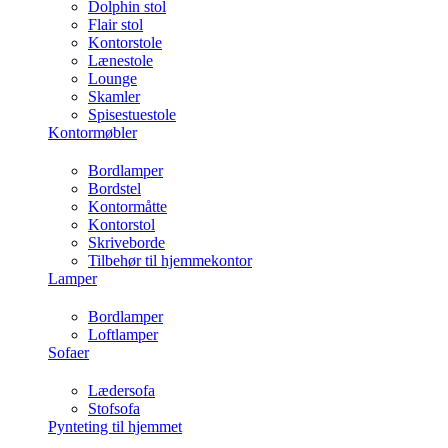
Dolphin stol
Flair stol
Kontorstole
Lænestole
Lounge
Skamler
Spisestuestole
Kontormøbler
Bordlamper
Bordstel
Kontormåtte
Kontorstol
Skriveborde
Tilbehør til hjemmekontor
Lamper
Bordlamper
Loftlamper
Sofaer
Lædersofa
Stofsofa
Pynteting til hjemmet