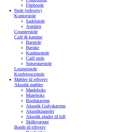
Flipborde
Stole (erhverv)
Kontorstole
Sadelstole
Armlæn
Counterstole
Café & kantine
Barstole
Bænke
Kantinestole
Café stole
Spisestuestole
Loungestole
Konferencestole
Møbler til erhverv
Akustik møbler
Mødeboks
Muteboks
Bordskærme
Akustik Gulvskærme
Akustikpaneler
Akustik plader til loft
Skillevægge
Borde til erhverv