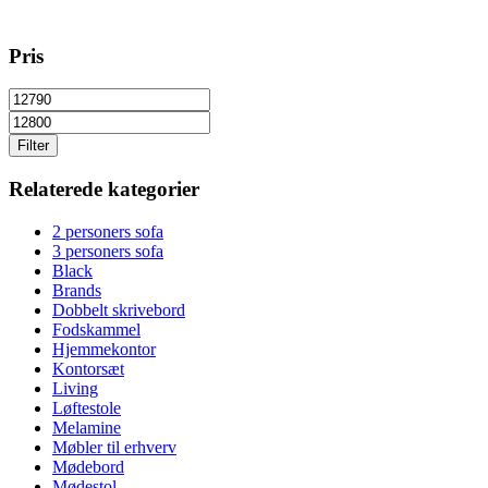
Pris
Filter
Relaterede kategorier
2 personers sofa
3 personers sofa
Black
Brands
Dobbelt skrivebord
Fodskammel
Hjemmekontor
Kontorsæt
Living
Løftestole
Melamine
Møbler til erhverv
Mødebord
Mødestol