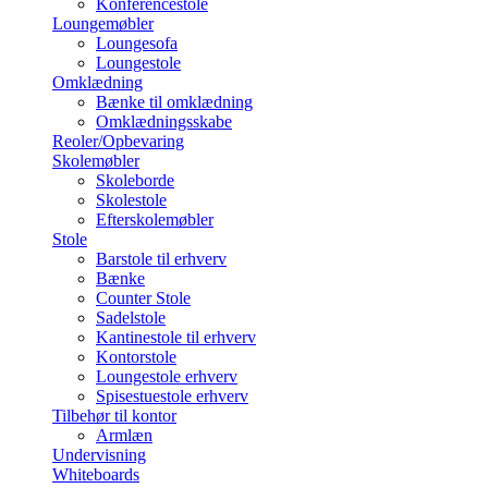
Konferencestole
Loungemøbler
Loungesofa
Loungestole
Omklædning
Bænke til omklædning
Omklædningsskabe
Reoler/Opbevaring
Skolemøbler
Skoleborde
Skolestole
Efterskolemøbler
Stole
Barstole til erhverv
Bænke
Counter Stole
Sadelstole
Kantinestole til erhverv
Kontorstole
Loungestole erhverv
Spisestuestole erhverv
Tilbehør til kontor
Armlæn
Undervisning
Whiteboards