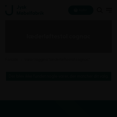
KURV
læderløftestol cognac
Forside
Varer tagged “læderløftestol cognac”
Der blev ikke fundet nogle varer, der matcher dit valg.