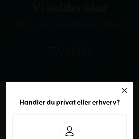
Vi sidder klar
Ring og få et bedre tilbud
70236232
Handler du
privat
eller
erhverv
?