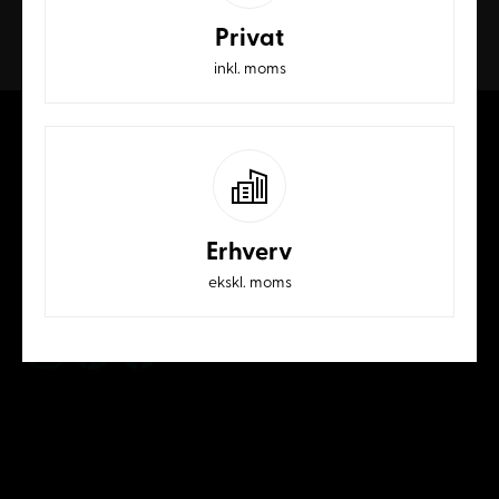
Privat
Kundeservice
inkl. moms
70 23 62 32
Erhverv
ekskl. moms
mail@jyskmobelfabrik.dk