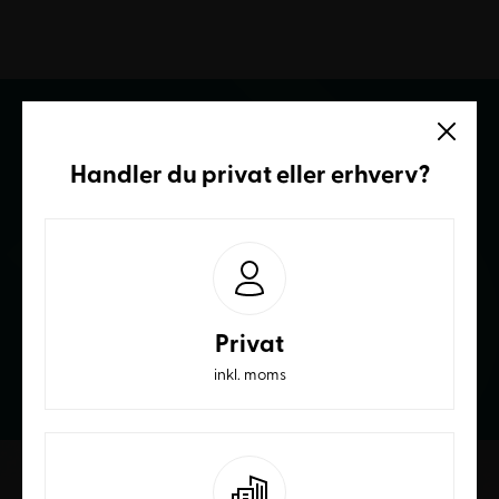
Vi sidder klar
Handler du
privat
eller
erhverv
?
Ring og få et bedre tilbud
70236232
Privat
inkl. moms