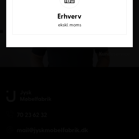
Erhverv
ekskl. moms
Kundeservice
70 23 62 32
mail@jyskmobelfabrik.dk