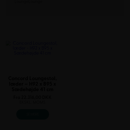
LoungeLounge
Concord Loungestol,
læder – H92 x B95 x
Sædehøjde 41 cm
Fra
22.316,00
DKK
EKSKL. MOMS
SE MERE