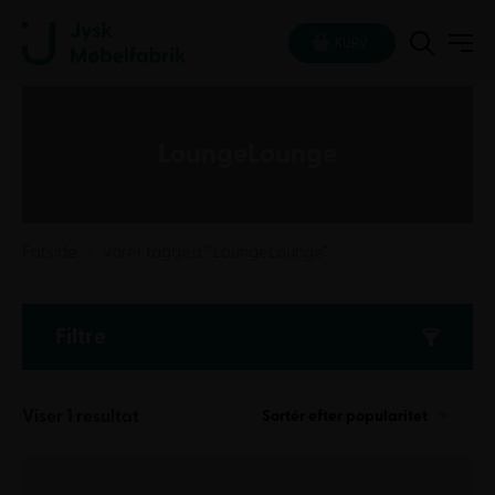
KURV
LoungeLounge
Forside
Varer tagged “ LoungeLounge”
Filtre
Viser 1 resultat
Sortér efter popularitet