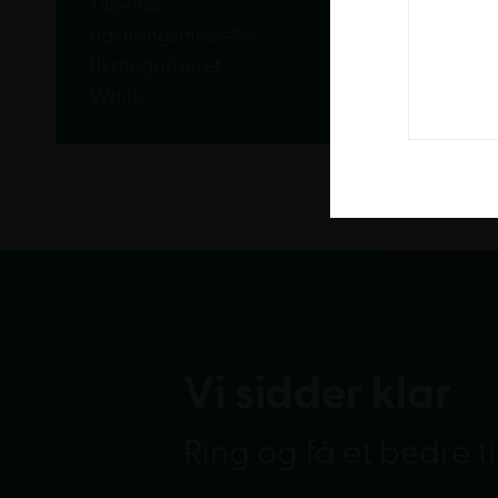
Tilbehør
Udstillingsmodeller
Ukategoriseret
White
Vi sidder klar
Ring og få et bedre t