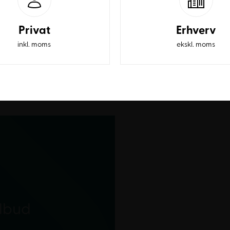
Privat
Erhverv
inkl. moms
ekskl. moms
ilbud