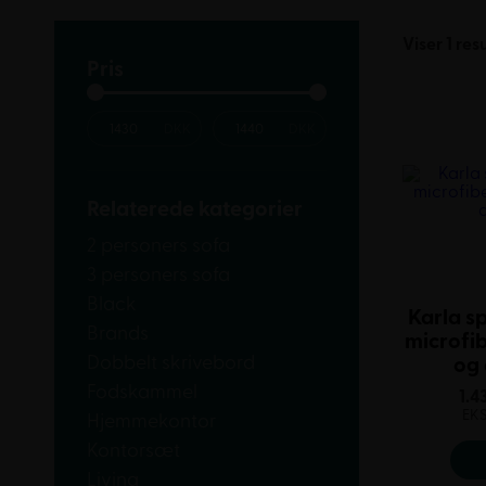
Viser 1 res
Pris
Relaterede kategorier
2 personers sofa
3 personers sofa
Black
Karla s
Brands
microfib
Dobbelt skrivebord
og
Fodskammel
1.4
EK
Hjemmekontor
Kontorsæt
Living