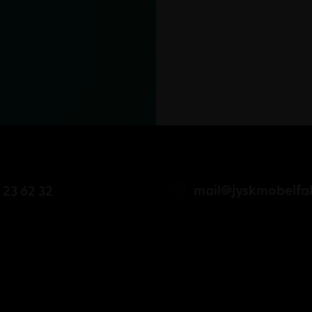
mail@jyskmobelfab
 23 62 32