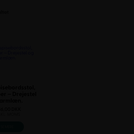
ultat
pisebordsstol,
er – Drejestel
 armlæn.
36,00
DKK
SKL. MOMS
SE MERE