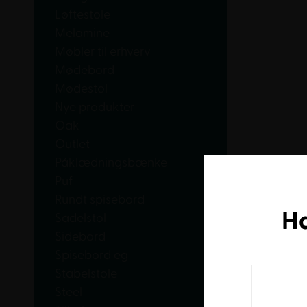
Løftestole
Melamine
Møbler til erhverv
Mødebord
Mødestol
Nye produkter
Oak
Outlet
Påklædningsbænke
Puf
Rundt spisebord
H
Sadelstol
Sidebord
Spisebord eg
Stabelstole
Steel