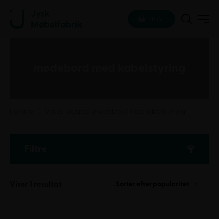
KURV
mødebord med kabelstyring
Forside
Varer tagged “mødebord med kabelstyring”
Filtre
Viser 1 resultat
Sortér efter popularitet