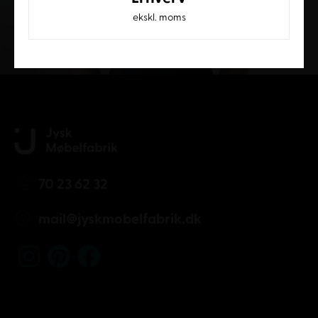
ekskl. moms
Kundeservice
70 23 62 32
mail@jyskmobelfabrik.dk