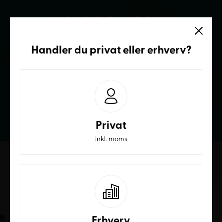
Vi sidder klar
Ring og få et bedre tilbud
Handler du
privat
eller
erhverv
?
70236232
Privat
inkl. moms
Erhverv