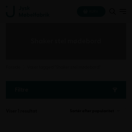
KURV
Shaker stel mødebord
Forside
Varer tagged “Shaker stel mødebord”
Filtre
Viser 1 resultat
Sortér efter popularitet