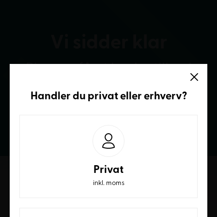
Vi sidder klar
Ring og få et bedre tilbud
Handler du
privat
eller
erhverv
?
70236232
Privat
inkl. moms