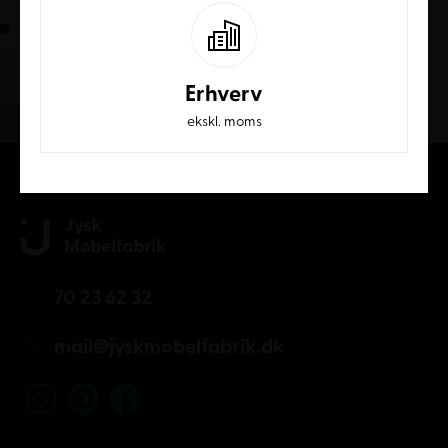
Erhverv
Kundeservice
ekskl. moms
70 23 62 32
mail@jyskmobelfabrik.dk