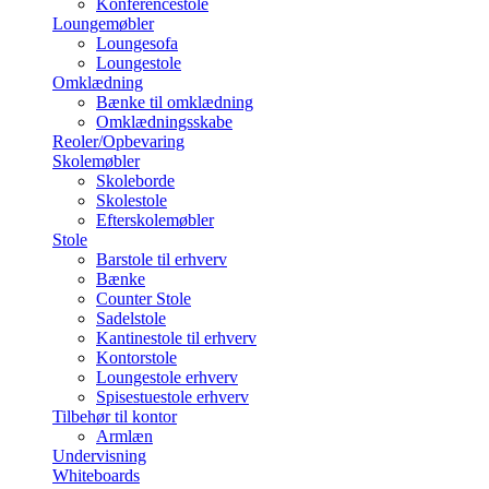
Konferencestole
Loungemøbler
Loungesofa
Loungestole
Omklædning
Bænke til omklædning
Omklædningsskabe
Reoler/Opbevaring
Skolemøbler
Skoleborde
Skolestole
Efterskolemøbler
Stole
Barstole til erhverv
Bænke
Counter Stole
Sadelstole
Kantinestole til erhverv
Kontorstole
Loungestole erhverv
Spisestuestole erhverv
Tilbehør til kontor
Armlæn
Undervisning
Whiteboards