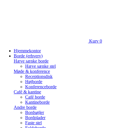
Kurv
0
Hjemmekontor
Borde (erhverv)
Hæve sænke borde
Hæve sænke stel
Møde & konference
Receptionsdisk
Højborde
Konferenceborde
Café & kantine
Café borde
Kantineborde
Andre borde
Bordsøjler
Bordplader
Faste stel
Foldeborde