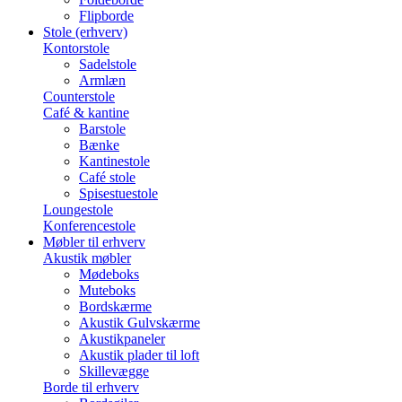
Flipborde
Stole (erhverv)
Kontorstole
Sadelstole
Armlæn
Counterstole
Café & kantine
Barstole
Bænke
Kantinestole
Café stole
Spisestuestole
Loungestole
Konferencestole
Møbler til erhverv
Akustik møbler
Mødeboks
Muteboks
Bordskærme
Akustik Gulvskærme
Akustikpaneler
Akustik plader til loft
Skillevægge
Borde til erhverv