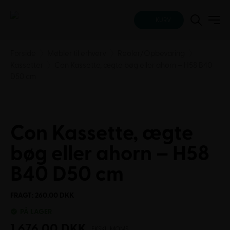
KURV
Forside
Møbler til erhverv
Reoler/Opbevaring
Kassetter
Con Kassette, ægte bøg eller ahorn – H58 B40
D50 cm
Con Kassette, ægte
bøg eller ahorn – H58
B40 D50 cm
FRAGT: 260.00 DKK
PÅ LAGER
1.676,00
DKK
EKSKL. MOMS