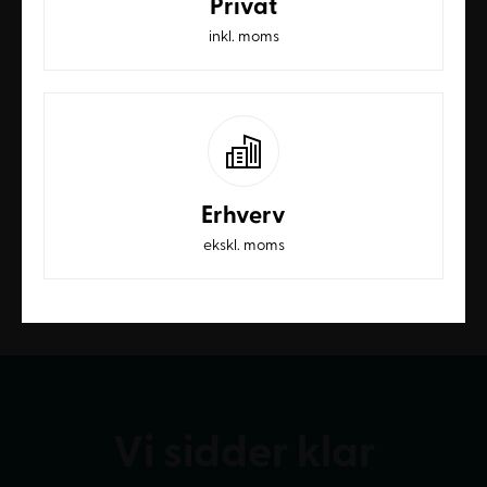
Privat
Ofte stillede spørgsmål
inkl. moms
Skal jeg selv samle skuffekassetten?
Kassetten leveres monteret - du skal kun påsætte hjul og
greb.
Hvilke materialer er kassetten fremstillet af?
Erhverv
Kassetten er fremstillet med ægte bøg eller ahorn finer,
ekskl. moms
der giver et naturligt og holdbart udtryk.
Vi sidder klar