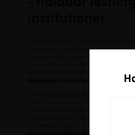
- holdbar løsning 
institutioner
Denne solide køjeseng er fremstillet af kraftig 3
birkekrydsfiner, der sikrer fremragende holdbarh
sovepladser og kompakte mål på 216x86x170 cm pa
miljøer med begrænset plads. Ideel til efterskoler, 
hvor møblerne skal kunne holde til daglig brug år e
H
Holdbarhed i centrum
Den kraftige birkekrydsfiner gør køjesengen mod
slitage. Konstruktionen er designet til at modstå b
brugere, hvilket forlænger møblets levetid betyd
leveres med fast bund i MDF, men kan opgraderes ti
mere ensartet udtryk.
Praktisk til fællesarealer