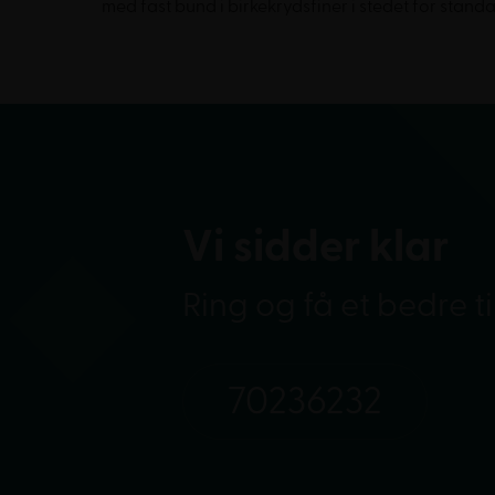
med fast bund i birkekrydsfiner i stedet for sta
Vi sidder klar
Ring og få et bedre t
70236232