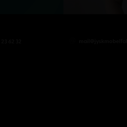
mail@jyskmobelfab
 23 62 32