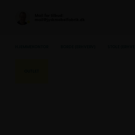
Mail for tilbud:
mail@jyskmobelfabrik.dk
HJEMMEKONTOR
BORDE (ERHVERV)
STOLE (ERHVE
OUTLET