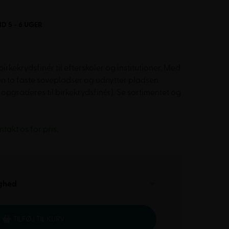
D 5 - 6 UGER
kekrydsfinér til efterskoler og institutioner. Med
en to faste sovepladser og udnytter pladsen
pgraderes til birkekrydsfinér). Se sortimentet og
akt os for pris.
ghed
TILFØJ TIL KURV