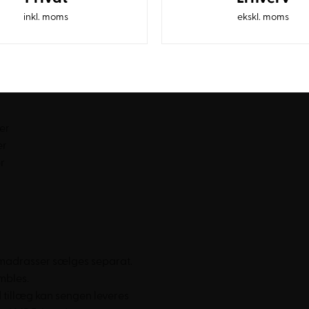
inkl. moms
ekskl. moms
gen pladsen optimalt i
nem at vedligeholde og
te konstruktion minimerer
vestering for institutioner
er
er
r
madrasser sælges separat.
mbles.
 tillæg kan sengen leveres