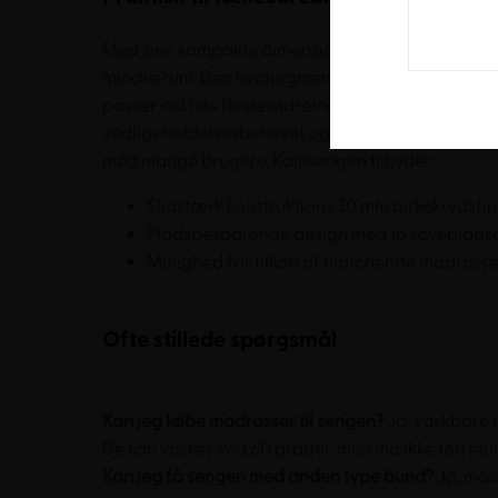
Med sine kompakte dimensioner udnytter køjesen
mindre rum. Den hvidpigmenterede overflade er 
passer ind i de fleste indretninger. Sengens robus
vedligeholdelsesbehovet og sikrer en langsigtet in
med mange brugere. Køjesengen tilbyder:
Slidstærk konstruktion i 30 mm birkekrydsfin
Pladsbesparende design med to soveplads
Mulighed for tilkøb af matchende madrasse
Ofte stillede spørgsmål
Kan jeg købe madrasser til sengen?
Ja, vaskbare 
De kan vaskes ved 60 grader, men må ikke tørretu
Kan jeg få sengen med anden type bund?
Ja, mod