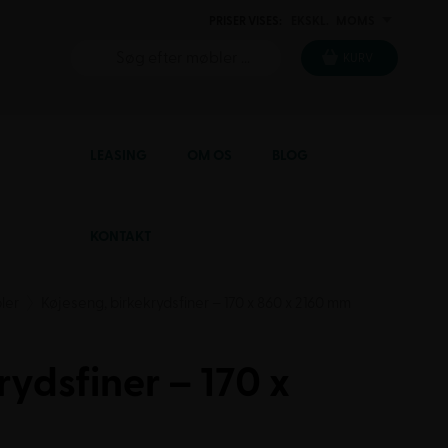
PRISER VISES:
EKSKL.
MOMS
INKL.
KURV
LEASING
OM OS
BLOG
KONTAKT
ler
Køjeseng, birkekrydsfiner – 170 x 860 x 2160 mm
rydsfiner – 170 x