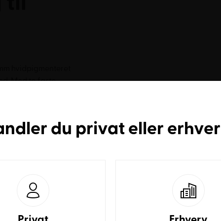
til
0 mm hvidpigmenteret
ed. Med to faste
sser den perfekt ind i
institutioner og feriecentre,
fter år.
andler du
privat
eller
erhve
standsdygtig over for daglig
elastning fra forskellige
eligt. Standardversionen
l birkekrydsfiner for et
Privat
Erhverv