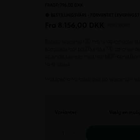
FRAGT: 796.00 DKK
BESTILLINGSVARE - FORVENTET LEVERINGSTI
Fra
8.156,00
DKK
EKSKL. MOMS
Robust køjeseng i 30 mm hvidpigmenteret bir
kompakte mål på 216 x 86 x 170 cm giver d
optimalt. Leveres med fast MDF-bund (kan o
få et tilbud.
Ved specialforespørgsel på køjeseng – kont
Varianter
Vælg en muli