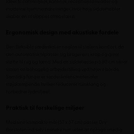
Ideel til cafémiljøer, kantiner, receptionsområder og
moderne hjemmeindretninger, hvor høje siddemøbler
skaber en afslappet atmosfære.
Ergonomisk design med akustiske fordele
Den fleksible sædeskal er nøglen til stolens komfort, da
den automatisk tilpasser sig brugerens krop og giver
støtte til ryg og lænd. Med en siddehøjde på 80 cm sikrer
stolen en behagelig arbejdsstilling ved højere borde.
Samtidig fungerer sædeskalens materialer
støjdæmpende, hvilket reducerer rumklang og
forbedrer lydmiljøet.
Praktisk til forskellige miljøer
Med sine kompakte mål (57 x 57 cm) passer Dry
Barstolen ind selv i mindre rum uden at optage unødig