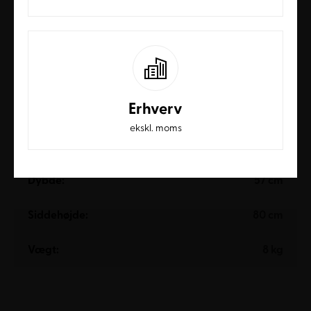
Kan Dry Barstolen bruges i professionelle miljøer?
Ja, den er designet til både private og professionelle
miljøer som cafeer, kantiner og erhvervslokaler.
Produktdata
Erhverv
Højde:
123 cm
ekskl. moms
Bredde:
57 cm
Dybde:
57 cm
Siddehøjde:
80 cm
Vægt:
8 kg