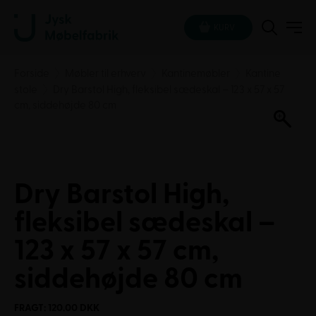
KURV
Forside
Møbler til erhverv
Kantinemøbler
Kantine
stole
Dry Barstol High, fleksibel sædeskal – 123 x 57 x 57
cm, siddehøjde 80 cm
Dry Barstol High,
fleksibel sædeskal –
123 x 57 x 57 cm,
siddehøjde 80 cm
FRAGT: 120.00 DKK