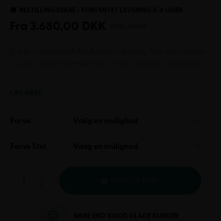
BESTILLINGSVARE - FORVENTET LEVERING 5-6 UGER
Fra
3.680,00
DKK
EKSKL. MOMS
Dry Barstolen High fra Randers+Radius. Når man sætter
sig i Dry stolen mærker man, at den fleksible sædeskal
former sig efter kroppen og støtter de rigtige steder. Dry
giver ikke blot en særdeles behagelig siddeoplevelse,
LÆS MERE
den bidrager også til god akustik.
Farve
Vælg en mulighed
Farve Stel
Vælg en mulighed
TILFØJ TIL KURV
MERE END 10000 GLADE KUNDER