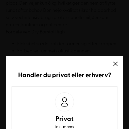
plads. Den vejer kun 8 kg, hvilket gør den nem at flytte
rundt efter behov. Den høje kvalitet sikrer holdbarhed
selv ved intensiv brug i professionelle miljøer som
cafeer, kantiner og callcentre.
Fordele ved Dry Barstol High:
Fleksibel sædeskal der former sig efter kroppen
Forbedrer rummets akustik gennem
støjdæmpende materialer
Kompakt design med høj siddekomfort
Handler du
privat
eller
erhverv
?
FAQ
Hvor høj er siddehøjden på Dry Barstol High?
Siddehøjden er 80 cm, hvilket gør den velegnet til højere
Privat
borde og bardiske.
inkl. moms