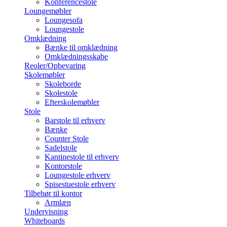
Konferencestole
Loungemøbler
Loungesofa
Loungestole
Omklædning
Bænke til omklædning
Omklædningsskabe
Reoler/Opbevaring
Skolemøbler
Skoleborde
Skolestole
Efterskolemøbler
Stole
Barstole til erhverv
Bænke
Counter Stole
Sadelstole
Kantinestole til erhverv
Kontorstole
Loungestole erhverv
Spisestuestole erhverv
Tilbehør til kontor
Armlæn
Undervisning
Whiteboards