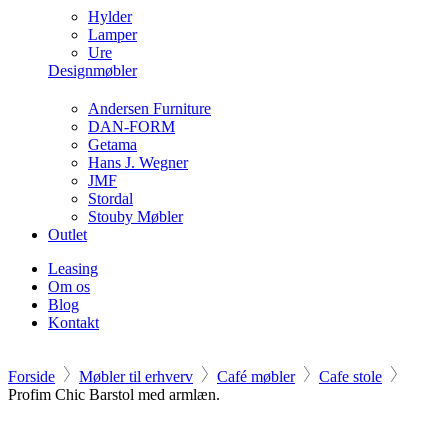
Hylder
Lamper
Ure
Designmøbler
Andersen Furniture
DAN-FORM
Getama
Hans J. Wegner
JMF
Stordal
Stouby Møbler
Outlet
Leasing
Om os
Blog
Kontakt
Forside
Møbler til erhverv
Café møbler
Cafe stole
Profim Chic Barstol med armlæn.