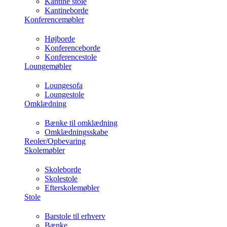
Kantine stole
Kantineborde
Konferencemøbler
Højborde
Konferenceborde
Konferencestole
Loungemøbler
Loungesofa
Loungestole
Omklædning
Bænke til omklædning
Omklædningsskabe
Reoler/Opbevaring
Skolemøbler
Skoleborde
Skolestole
Efterskolemøbler
Stole
Barstole til erhverv
Bænke