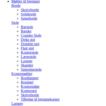
Møbler til hjemmet
Borde
Skriveborde
Sofaborde
Spiseborde
Stole
Barstole
Bænke
Counter Stole
Delta stol
Dolphin stol
Flair stol
Kontorstole
Lænestole
Lounge
Skamler
Spisestuestole
Kontormøbler
Bordlamper
Bordstel
Kontormåtte
Kontorstol
Skriveborde
Tilbehør til hjemmekontor
Lamper