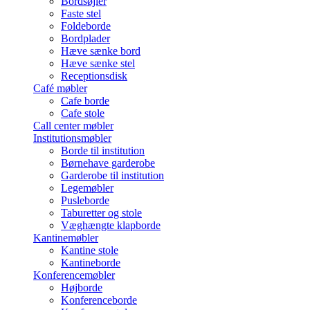
Bordsøjler
Faste stel
Foldeborde
Bordplader
Hæve sænke bord
Hæve sænke stel
Receptionsdisk
Café møbler
Cafe borde
Cafe stole
Call center møbler
Institutionsmøbler
Borde til institution
Børnehave garderobe
Garderobe til institution
Legemøbler
Pusleborde
Taburetter og stole
Væghængte klapborde
Kantinemøbler
Kantine stole
Kantineborde
Konferencemøbler
Højborde
Konferenceborde