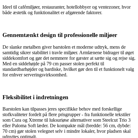
Ideel til cafémiljøer, restauranter, hotellobbyer og ventezoner, hvor
både æstetik og funktionalitet er afgørende faktorer.
Gennemtænkt design til professionelle miljøer
De slanke metalben giver barstolen et moderne udtryk, mens de
samtidig sikrer stabilitet i travle miljøer. Armlænene bidrager til øget
siddekomfort og gør det nemmere for gæster at sætte sig og rejse sig.
Med en siddehøjde på 79 cm passer stolen perfekt til
standardbarhøjder og bardiske, hvilket gør den til et funktionelt valg
for enhver serveringsvirksomhed.
Fleksibilitet i indretningen
Barstolen kan tilpasses jeres specifikke behov med forskellige
stofkvaliteter fordelt på flere prisgrupper - fra funktionelle tekstiler
som Cura og Xtreme til luksuriøse alternativer som Steelcut Trio 3
eller Paloma Soft læder. De kompakte mål (bredde: 56 cm, dybde:
70 cm) gør stolen velegnet selv i mindre lokaler, hvor pladsen skal
udnyttes optimalt.