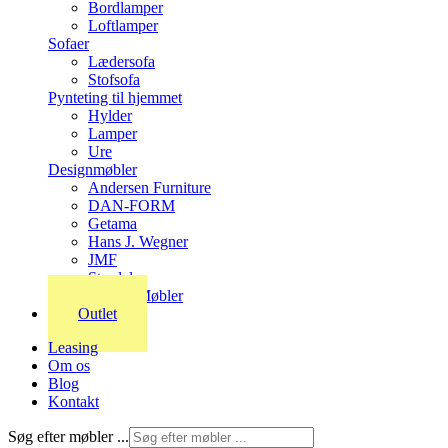
Bordlamper
Loftlamper
Sofaer
Lædersofa
Stofsofa
Pynteting til hjemmet
Hylder
Lamper
Ure
Designmøbler
Andersen Furniture
DAN-FORM
Getama
Hans J. Wegner
JMF
Stordal
Stouby Møbler
Outlet
Leasing
Om os
Blog
Kontakt
Søg efter møbler ...