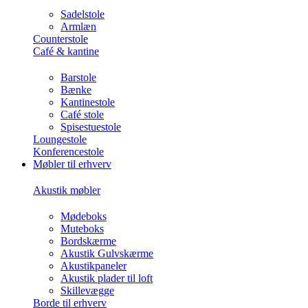
Sadelstole
Armlæn
Counterstole
Café & kantine
Barstole
Bænke
Kantinestole
Café stole
Spisestuestole
Loungestole
Konferencestole
Møbler til erhverv
Akustik møbler
Mødeboks
Muteboks
Bordskærme
Akustik Gulvskærme
Akustikpaneler
Akustik plader til loft
Skillevægge
Borde til erhverv