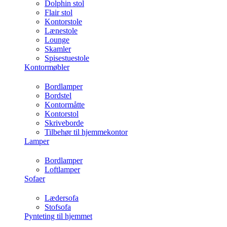
Dolphin stol
Flair stol
Kontorstole
Lænestole
Lounge
Skamler
Spisestuestole
Kontormøbler
Bordlamper
Bordstel
Kontormåtte
Kontorstol
Skriveborde
Tilbehør til hjemmekontor
Lamper
Bordlamper
Loftlamper
Sofaer
Lædersofa
Stofsofa
Pynteting til hjemmet