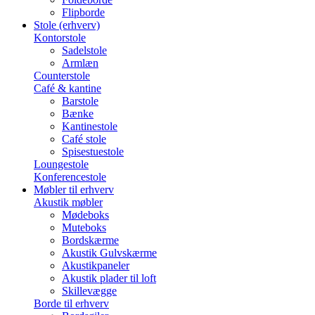
Flipborde
Stole (erhverv)
Kontorstole
Sadelstole
Armlæn
Counterstole
Café & kantine
Barstole
Bænke
Kantinestole
Café stole
Spisestuestole
Loungestole
Konferencestole
Møbler til erhverv
Akustik møbler
Mødeboks
Muteboks
Bordskærme
Akustik Gulvskærme
Akustikpaneler
Akustik plader til loft
Skillevægge
Borde til erhverv