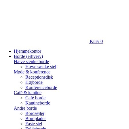
Kurv
0
Hjemmekontor
Borde (erhverv)
Hæve sænke borde
Hæve sænke stel
Møde & konference
Receptionsdisk
Højborde
Konferenceborde
Café & kantine
Café borde
Kantineborde
Andre borde
Bordsøjler
Bordplader
Faste stel
Foldeborde