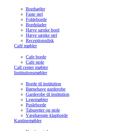
Bordsøjler
Faste stel
Foldeborde
Bordplader
Hæve sænke bord
Hæve sænke stel
Receptionsdisk
Café møbler
Cafe borde
Cafe stole
Call center møbler
Institutionsmøbler
Borde til institution
Børnehave garderobe
Garderobe til institution
Legemøbler
Pusleborde
Taburetter og stole
Væghængte klapborde
Kantinemøbler