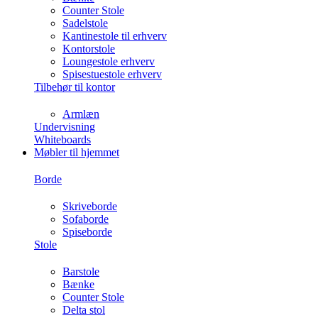
Counter Stole
Sadelstole
Kantinestole til erhverv
Kontorstole
Loungestole erhverv
Spisestuestole erhverv
Tilbehør til kontor
Armlæn
Undervisning
Whiteboards
Møbler til hjemmet
Borde
Skriveborde
Sofaborde
Spiseborde
Stole
Barstole
Bænke
Counter Stole
Delta stol