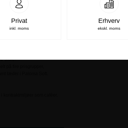
lige miljøer
g brug
 brug
Privat
Erhverv
inkl. moms
ekskl. moms
ic stolen?
elt på fire prisgrupper,
amt læder i Paloma Soft.
g i kontraktmiljøer som caféer,