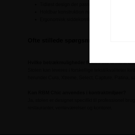
Tidløst design der passer ind i mange forskel
Holdbar konstruktion med metalben til dagli
Ergonomisk siddekomfort til længerevarende
Ofte stillede spørgsmål
Hvilke betrækmuligheder findes der til RBM Ch
Stolen kan leveres i forskellige tekstilkvaliteter ford
herunder Cura, Xtreme, Select, Capture, Patina, s
Kan RBM Chic anvendes i kontraktmiljøer?
Ja, stolen er designet specifikt til professionel bru
restauranter, venteværelser og kontorer.