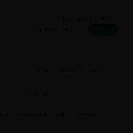
PRISER VISES:
EKSKL.
MOMS
INKL.
KURV
LEASING
OM OS
BLOG
KONTAKT
bler
Konferencestole
Profim Chic Stol med