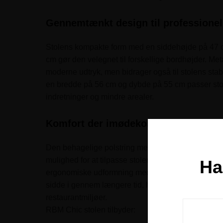
Gennemtænkt design til professionell
Stolens kompakte form med en siddehøjde på 47 c
cm gør den velegnet til forskellige bordhøjder. Me
moderne udtryk, men bidrager også til stolens stabi
en bredde på 56 cm og dybde på 55 cm passer stole
indretninger og mindre arealer.
Komfort der imødekommer forskellig
Den behagelige polstring med valgfri tekstiler i for
mulighed for at tilpasse stolen til specifikke indr
Ha
ergonomiske udformning med en siddedybde på 44
sidde i gennem længere tid, hvilket er særligt vigti
restaurantmiljøer.
RBM Chic stolen tilbyder: