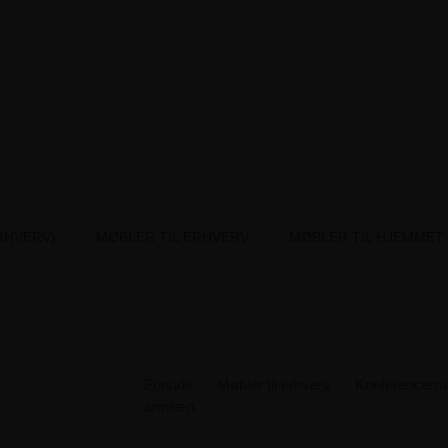
RHVERV)
MØBLER TIL ERHVERV
MØBLER TIL HJEMMET
Forside
Møbler til erhverv
Konferencemø
armlæn.