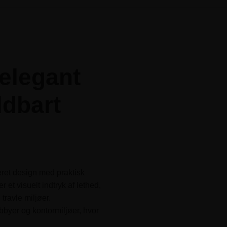
 elegant
ldbart
ret design med praktisk
er et visuelt indtryk af lethed,
travle miljøer.
lobbyer og kontormiljøer, hvor