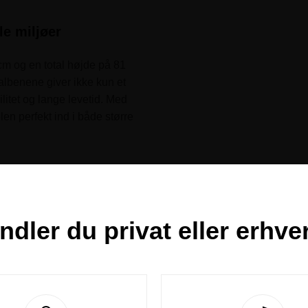
e miljøer
m og en total højde på 81
talbenene giver ikke kun et
litet og lange levetid. Med
n perfekt ind i både større
e behov
skellige prisgrupper giver
etningsbehov. Den
ndler du
privat
eller
erhve
 cm gør stolen behagelig at
gt i mødelokaler og