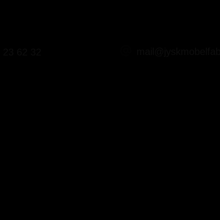
mail@jyskmobelfab
 23 62 32