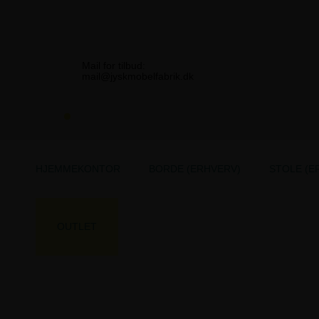
Mail for tilbud:
mail@jyskmobelfabrik.dk
HJEMMEKONTOR
BORDE (ERHVERV)
STOLE (E
OUTLET