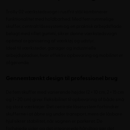
Trolly 02 værkstedsvogn i rustfrit stål kombinerer
funktionalitet med holdbarhed. Med fem rummelige
skuffer, centralt låsesystem og en praktisk arbejdsflade
belagt med riflet gummi, sikrer denne værkstedsvogn
optimal organisering af værktøj og udstyr.
Ideel til værksteder, garager og industrielle
arbejdspladser, hvor effektiv opbevaring og mobilitet er
afgørende.
Gennemtænkt design til professionel brug
De fem skuffer med varierende højder (2 × 10 cm, 2 × 15 cm
og 1 × 20 cm) giver fleksibilitet til opbevaring af både små
og store værktøjer. Det centrale låsesystem forhindrer
skufferne i at åbne sig under transport, mens de låsbare
hjul sikrer stabilitet, når vognen er parkeret. De
forhøjede sider og det integrerede håndtag gør det