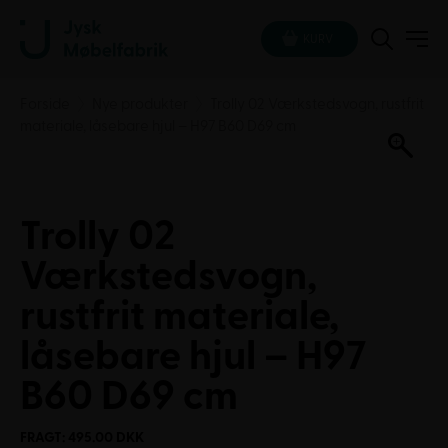
KURV
Forside
Nye produkter
Trolly 02 Værkstedsvogn, rustfrit
materiale, låsebare hjul – H97 B60 D69 cm
Trolly 02
Værkstedsvogn,
rustfrit materiale,
låsebare hjul – H97
B60 D69 cm
FRAGT: 495.00 DKK