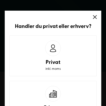
Vi sidder klar
Handler du
privat
eller
erhverv
?
Ring og få et bedre tilbud
70236232
Privat
inkl. moms