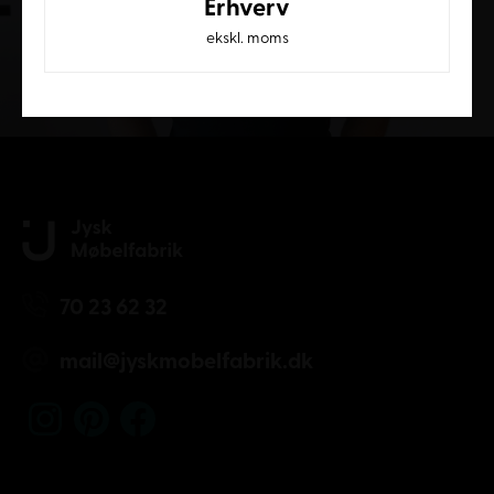
Erhverv
ekskl. moms
Kundeservice
70 23 62 32
mail@jyskmobelfabrik.dk