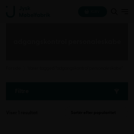
KURV
adgangskontrol personaleskabe
Forside
Varer tagged “adgangskontrol personaleskabe”
Filtre
Viser 1 resultat
Sortér efter popularitet