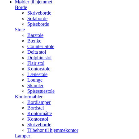
Møbler til hjemmet
Borde
Skriveborde
Sofaborde
Spiseborde
Stole
Barstole
Bænke
Counter Stole
Delta stol
Dolphin stol
Flair stol
Kontorstole
Lænestole
Lounge
Skamler
Spisestuestole
Kontormøbler
Bordlamper
Bordstel
Kontormåtte
Kontorstol
Skriveborde
Tilbehør til hjemmekontor
Lamper