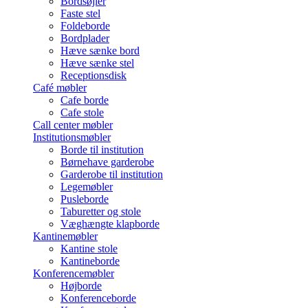
Bordsøjler
Faste stel
Foldeborde
Bordplader
Hæve sænke bord
Hæve sænke stel
Receptionsdisk
Café møbler
Cafe borde
Cafe stole
Call center møbler
Institutionsmøbler
Borde til institution
Børnehave garderobe
Garderobe til institution
Legemøbler
Pusleborde
Taburetter og stole
Væghængte klapborde
Kantinemøbler
Kantine stole
Kantineborde
Konferencemøbler
Højborde
Konferenceborde