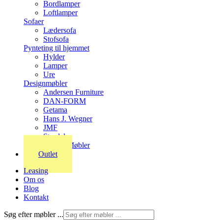
Bordlamper
Loftlamper
Sofaer
Lædersofa
Stofsofa
Pynteting til hjemmet
Hylder
Lamper
Ure
Designmøbler
Andersen Furniture
DAN-FORM
Getama
Hans J. Wegner
JMF
Stordal
Stouby Møbler
Outlet
Leasing
Om os
Blog
Kontakt
Søg efter møbler ...