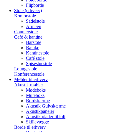
Flipborde
Stole (erhverv)
Kontorstole
Sadelstole
Armlæn
Counterstole
Café & kantine
Barstole
Bænke
Kantinestole
Café stole
Spisestuestole
Loungestole
Konferencestole
Møbler til erhverv
Akustik møbler
Mødeboks
Muteboks
Bordskærme
Akustik Gulvskærme
Akustikpaneler
Akustik plader til loft
Skillevægge
Borde til erhverv