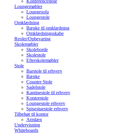
Konferencestole
Loungemøbler
Loungesofa
Loungestole
Omklædning
Bænke til omklædning
Omklædningsskabe
Reoler/Opbevaring
Skolemøbler
Skoleborde
Skolestole
Efterskolemøbler
Stole
Barstole til erhverv
Bænke
Counter Stole
Sadelstole
Kantinestole til erhverv
Kontorstole
Loungestole erhverv
Spisestuestole erhverv
Tilbehør til kontor
Armlæn
Undervisning
Whiteboards