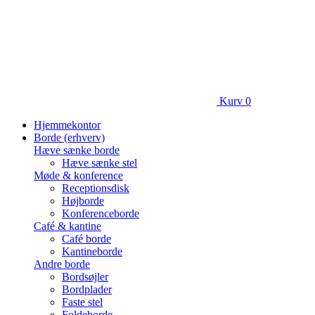
Kurv
0
Hjemmekontor
Borde (erhverv)
Hæve sænke borde
Hæve sænke stel
Møde & konference
Receptionsdisk
Højborde
Konferenceborde
Café & kantine
Café borde
Kantineborde
Andre borde
Bordsøjler
Bordplader
Faste stel
Foldeborde