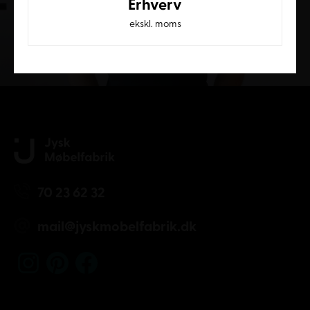
Erhverv
ekskl. moms
Kundeservice
70 23 62 32
mail@jyskmobelfabrik.dk