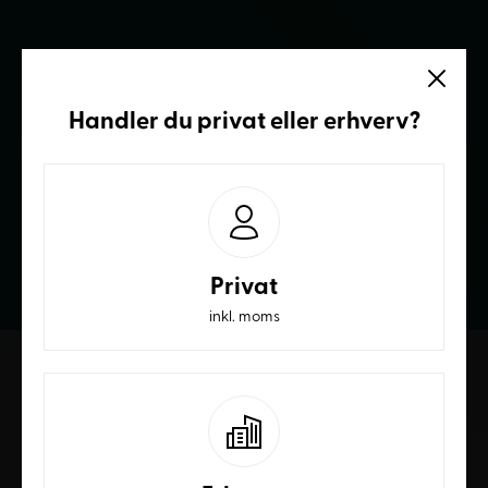
Vi sidder klar
Handler du
privat
eller
erhverv
?
Ring og få et bedre tilbud
70236232
Privat
inkl. moms