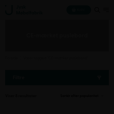
KURV
CE-mærket puslebord
Forside
Varer tagged “CE-mærket puslebord”
Filtre
Sorteret
Viser 8 resultater
Sortér efter popularitet
efter
popularitet