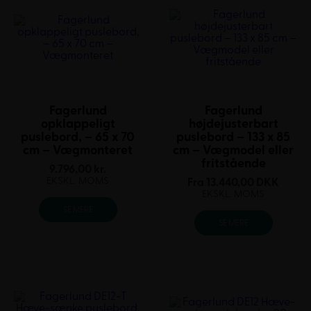
Fagerlund
Fagerlund
opklappeligt
højdejusterbart
puslebord, – 65 x 70
puslebord – 133 x 85
cm – Vægmonteret
cm – Vægmodel eller
fritstående
9.796,00
kr.
EKSKL. MOMS
Fra
13.440,00
DKK
EKSKL. MOMS
SE MERE
SE MERE