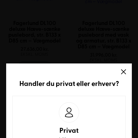
Fagerlund DL100
Fagerlund DL100
deluxe Hæve-sænke
deluxe Hæve-sænke
puslebord, str. B133 x
puslebord med vask
D85 cm – Vægmodel
og armatur, str. B133 x
D85 cm – Vægmodel
27.636,00
kr.
EKSKL. MOMS
31.996,00
kr.
EKSKL. MOMS
SE MERE
SE MERE
Handler du
privat
eller
erhverv
?
Privat