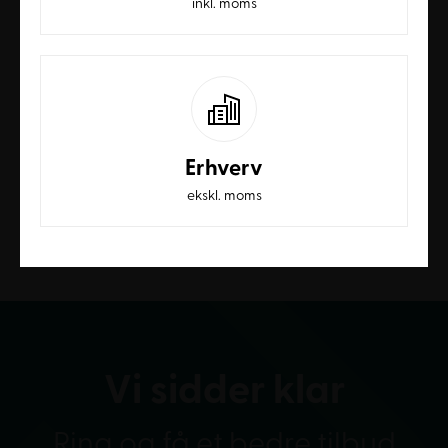
inkl. moms
Fagerlund DL12 Hæve-
Fagerlund DL12 Hæve-
sænke puslebord, –
sænke puslebord med
str. B133 x D85 cm
vask og armatur, – str.
B133 x D85 cm
20.800,00
kr.
EKSKL. MOMS
25.240,00
kr.
EKSKL. MOMS
SE MERE
Erhverv
SE MERE
ekskl. moms
Vi sidder klar
Ring og få et bedre tilbud