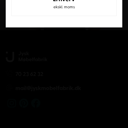
ekskl. moms
Kundeservice
70 23 62 32
mail@jyskmobelfabrik.dk