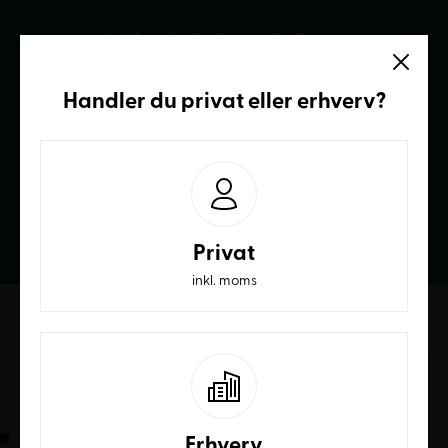
Vi sidder klar
Ring og få et bedre tilbud
Handler du
privat
eller
erhverv
?
70236232
Privat
inkl. moms
Erhverv