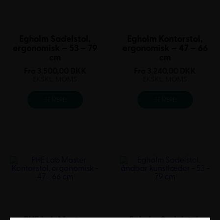
Egholm Sadelstol,
Egholm Kontorstol,
ergonomisk – 53 – 79
ergonomisk – 47 – 66
cm
cm
Fra
3.500,00
DKK
Fra
3.240,00
DKK
EKSKL. MOMS
EKSKL. MOMS
SE MERE
SE MERE
PHE Lab Master
Egholm Sadelstol,