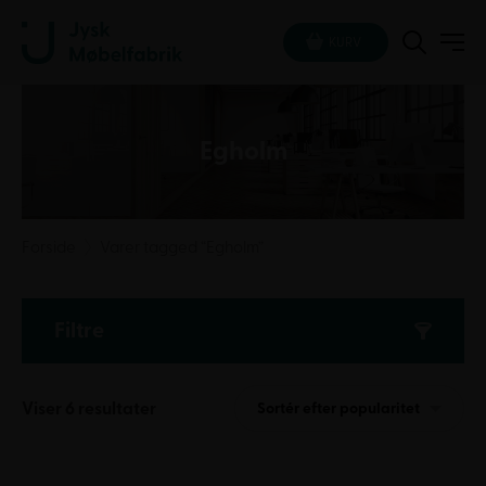
KURV
Egholm
Forside
Varer tagged “Egholm”
Filtre
Sorteret
Viser 6 resultater
Sortér efter popularitet
efter
popularitet