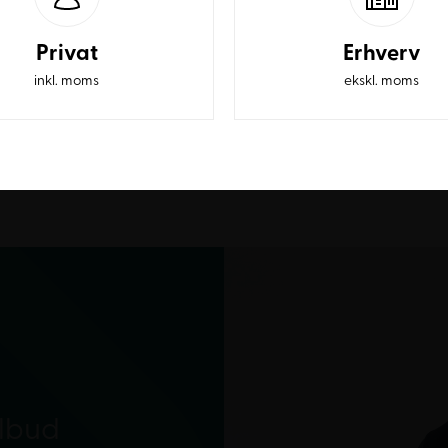
Privat
Erhverv
inkl. moms
ekskl. moms
ilbud