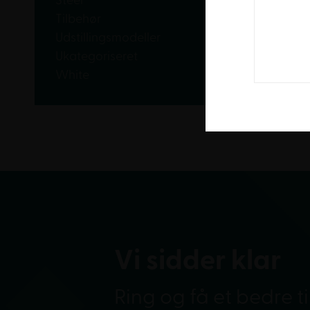
Steel
Tilbehør
Udstillingsmodeller
Ukategoriseret
White
Vi sidder klar
Ring og få et bedre t