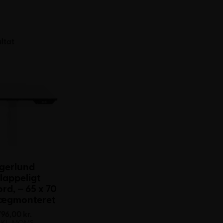
ultat
gerlund
lappeligt
rd, – 65 x 70
Vægmonteret
796,00
kr.
SKL. MOMS